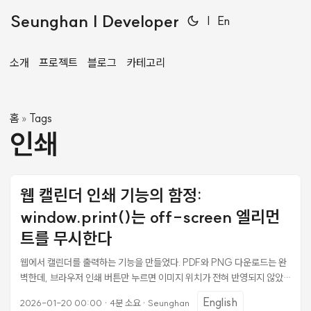
Seunghan | Developer
|
En
소개
프로젝트
블로그
카테고리
홈
Tags
»
인쇄
웹 캘린더 인쇄 기능의 함정:
window.print()는 off-screen 엘리먼
트를 무시한다
웹에서 캘린더를 출력하는 기능을 만들었다. PDF와 PNG 다운로드는 완
벽한데, 브라우저 인쇄 버튼만 누르면 이미지 위치가 전혀 반영되지 않았
다. 같은 데이터를 쓰는데 왜 결과가 다를까? 구조: 프리뷰와 숨겨진 내보
English
2026-01-20 00:00
·
4분 소요
·
Seunghan
내기 타겟 캘린더 출력 페이지의 구조는 이렇다: ┌─ 화면에 보이는 영역