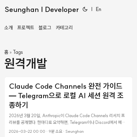
Seunghan | Developer
|
En
소개
프로젝트
블로그
카테고리
홈
Tags
»
원격개발
Claude Code Channels 완전 가이드
— Telegram으로 로컬 AI 세션 원격 조
종하기
2026년 3월 20일, Anthropic이 Claude Code Channels 리서치 프
리뷰를 공개했다. 한마디로 요약하면, Telegram이나 Discord에서 메시
지를 보내면 집에 있는 내 Mac의 Claude Code가 코드를 짜고 파일을 수
2026-03-22 00:00
·
9분 소요
·
Seunghan
정한 뒤 결과를 답장으로 보내주는 기능이다. 폰에서 “auth.py 버그 고쳐