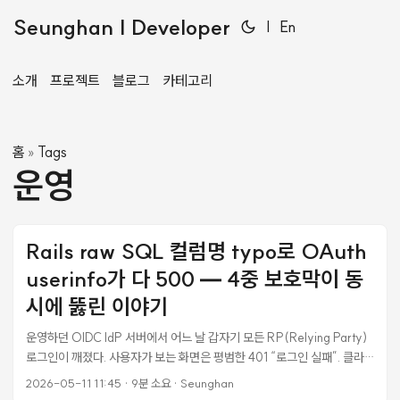
Seunghan | Developer
|
En
소개
프로젝트
블로그
카테고리
홈
Tags
»
운영
Rails raw SQL 컬럼명 typo로 OAuth
userinfo가 다 500 — 4중 보호막이 동
시에 뚫린 이야기
운영하던 OIDC IdP 서버에서 어느 날 갑자기 모든 RP(Relying Party)
로그인이 깨졌다. 사용자가 보는 화면은 평범한 401 “로그인 실패”. 클라
이언트 로그를 봐도 그냥 RP Rails 백엔드가 401을 응답했을 뿐이다. 처
2026-05-11 11:45
·
9분 소요
·
Seunghan
음엔 핸드오프(Universal Link / Custom Tabs) 문제로 의심했다 — 표