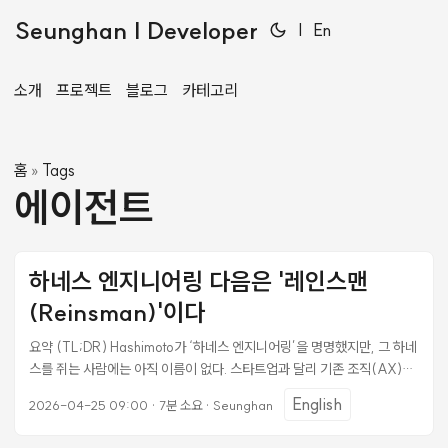
Seunghan | Developer
|
En
소개
프로젝트
블로그
카테고리
홈
Tags
»
에이전트
하네스 엔지니어링 다음은 '레인스맨
(Reinsman)'이다
요약 (TL;DR) Hashimoto가 ‘하네스 엔지니어링’을 명명했지만, 그 하네
스를 쥐는 사람에는 아직 이름이 없다. 스타트업과 달리 기존 조직(AX)에
서는 결재·전결권·모니터링·연착륙을 조율하는 리더십이 필수다. Ralph
English
2026-04-25 09:00
·
7분 소요
·
Seunghan
Loop와 oh-my-opencode가 증명한 것은 하네스의 승리가 아니라 고
삐를 쥐는 사람(Reinsman)의 필요성이다. Mitchell Hashimoto가