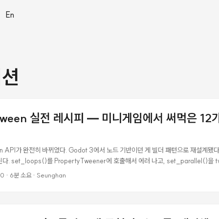
|
En
이션
 Tween 실전 레시피 — 미니게임에서 써먹은 1
een API가 완전히 바뀌었다. Godot 3에서 노드 기반이던 게 빌더 패턴으로 재설계됐
 set_loops()를 PropertyTweener에 호출해서 에러 나고, set_parallel()을 tw
하고. 다마고치 미니게임을 만들면서 12가지 Tween 패턴을 정리했다. 삽질 한 번 할
00
·
6분 소요
·
Seunghan
n vs PropertyTweener 이게 모든 혼란의 원흉이다. create_tween()은 Twee
()는 PropertyTweener를 반환한다. 두 클래스의 메서드가 다르다. var tween: Twee
 Tween 반환 var pt: PropertyTweener = tween.tween_property(...) # Pro
tyTweener set_loops() ✅ ❌ set_parallel() ✅ ❌ set_speed_scale() ✅ ❌