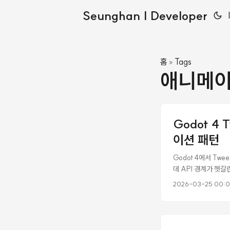
Seunghan | Developer
홈
Tags
»
애니메
Godot 4
이션 패턴
Godot 4에서 Tw
데 API 경계가 헷갈린다.
뒤에 붙여서 동작 안 
2026-03-25 00:
목록이다. 기본: Twee
tween_property
create_tween() #
메서드 Tween Proper