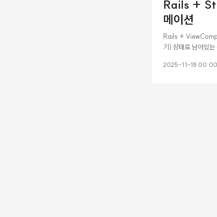
Rails +
set_ease() ✅ ✅ 
메이션
상 의식해야 한다. 이
Rails + ViewC
기) 상태로 남아있는 
전부 구현하면서 겪은
2025-11-18 00:0
선택했는지, 어떤 문
서 구현했다. 복잡도
캐러셀 순서로 진행하면