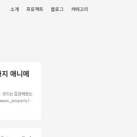
소개
프로젝트
블로그
카테고리
2가지 애니메
다. 코드는 깔끔해졌는
een_property()
 때마다 하나씩 추가된
n을 반환하고,
n =
pertyTweener 반환
 set_trans() ✅ ✅