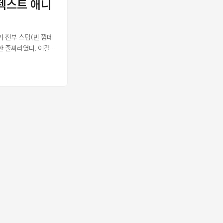
셀·텍스트 애니
체이닝할 때 반환 타입을 항
러가 전부 스텁(빈 껍데
 한 줄짜리였다. 이걸
면서 왜 그런 방식을
롤러를 4단계로 나눠
니메이션 → 인터랙티브