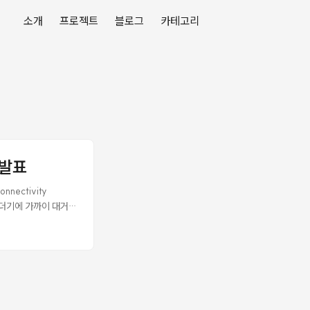
소개
프로젝트
블로그
카테고리
 발표
nectivity
 리더기에 가까이 대거
알리로는 디지털 출입 자
이 있는가"를 판단하는
meKey가 안 되는