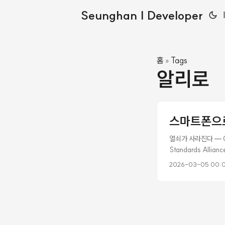
Seunghan | Developer
홈
Tags
»
알리로
스마트폰으로 
열쇠가 사라진다 — CS
Standards All
나, 심지어 손 하나 
2026-03-05 00:
격증명(credenti
방식을 하나의 개방형
식의 파편화가 심각했다