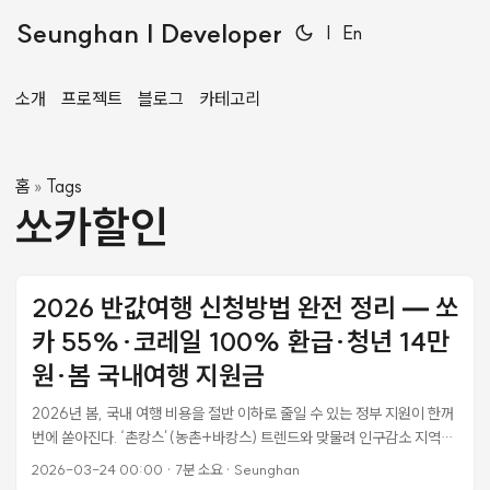
Seunghan | Developer
|
En
소개
프로젝트
블로그
카테고리
홈
Tags
»
쏘카할인
2026 반값여행 신청방법 완전 정리 — 쏘
카 55%·코레일 100% 환급·청년 14만
원·봄 국내여행 지원금
2026년 봄, 국내 여행 비용을 절반 이하로 줄일 수 있는 정부 지원이 한꺼
번에 쏟아진다. ‘촌캉스’(농촌+바캉스) 트렌드와 맞물려 인구감소 지역으
로 떠나는 봄 여행이 어느 때보다 경제적인 선택이 됐다. 문화체육관광부의
2026-03-24 00:00
·
7분 소요
·
Seunghan
반값여행·반값휴가·여행가는봄에 행정안전부가 쏘카·코레일과 체결한