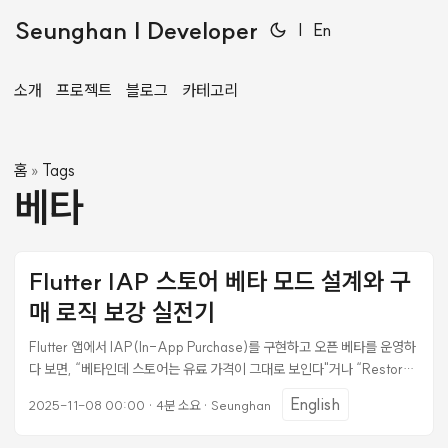
Seunghan | Developer
|
En
소개
프로젝트
블로그
카테고리
홈
Tags
»
베타
Flutter IAP 스토어 베타 모드 설계와 구
매 로직 보강 실전기
Flutter 앱에서 IAP(In-App Purchase)를 구현하고 오픈 베타를 운영하
다 보면, “베타인데 스토어는 유료 가격이 그대로 보인다"거나 “Restore
하면 크레딧이 중복 지급된다” 같은 허점들이 드러난다. 실제로 마주친 문
English
2025-11-08 00:00
·
4분 소요
·
Seunghan
제들과 해결 과정을 정리한다. 1. 베타 모드와 스토어의 모순 문제 //
constants.dart static const bool isOpenBeta = true; isOpenBeta