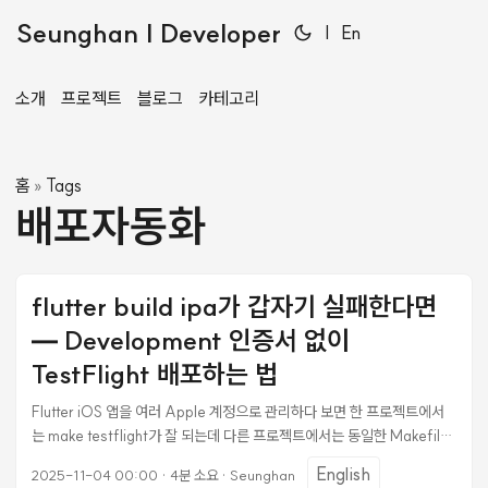
Seunghan | Developer
|
En
소개
프로젝트
블로그
카테고리
홈
Tags
»
배포자동화
flutter build ipa가 갑자기 실패한다면
— Development 인증서 없이
TestFlight 배포하는 법
Flutter iOS 앱을 여러 Apple 계정으로 관리하다 보면 한 프로젝트에서
는 make testflight가 잘 되는데 다른 프로젝트에서는 동일한 Makefile
이 실패하는 상황이 생긴다. 오늘 겪은 케이스를 정리한다. 증상 ❌ Error
English
2025-11-04 00:00
·
4분 소요
·
Seunghan
(Xcode): No signing certificate "iOS Development" found: No