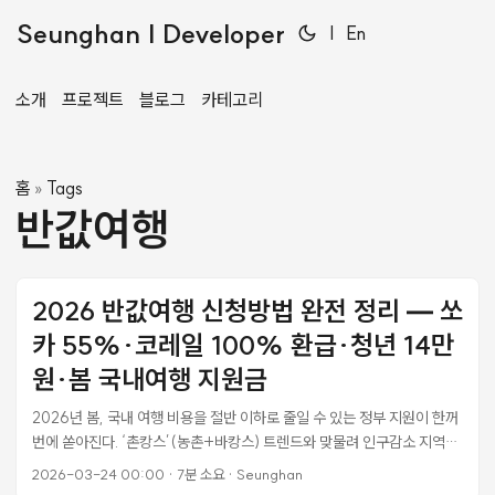
Seunghan | Developer
|
En
소개
프로젝트
블로그
카테고리
홈
Tags
»
반값여행
2026 반값여행 신청방법 완전 정리 — 쏘
카 55%·코레일 100% 환급·청년 14만
원·봄 국내여행 지원금
2026년 봄, 국내 여행 비용을 절반 이하로 줄일 수 있는 정부 지원이 한꺼
번에 쏟아진다. ‘촌캉스’(농촌+바캉스) 트렌드와 맞물려 인구감소 지역으
로 떠나는 봄 여행이 어느 때보다 경제적인 선택이 됐다. 문화체육관광부의
2026-03-24 00:00
·
7분 소요
·
Seunghan
반값여행·반값휴가·여행가는봄에 행정안전부가 쏘카·코레일과 체결한