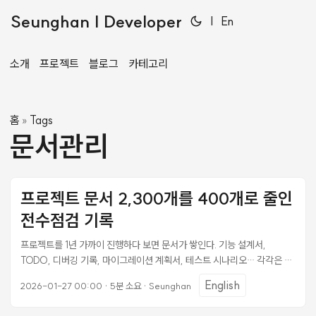
Seunghan | Developer
|
En
소개
프로젝트
블로그
카테고리
홈
Tags
»
문서관리
프로젝트 문서 2,300개를 400개로 줄인
전수점검 기록
프로젝트를 1년 가까이 진행하다 보면 문서가 쌓인다. 기능 설계서,
TODO, 디버깅 기록, 마이그레이션 계획서, 테스트 시나리오… 각각은 그
시점에 필요했지만, 시간이 지나면 노이즈가 된다. 어느 날 find docs -
English
2026-01-27 00:00
·
5분 소요
·
Seunghan
name "*.md" | wc -l을 쳤더니 2,352개가 나왔다. 현황 파악: 어디서 이
렇게 쌓였나 find docs -name "*.md" | wc -l # 2352 # 디렉토리별