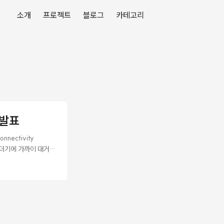
소개
프로젝트
블로그
카테고리
 발표
nectivity
 리더기에 가까이 대거
알리로는 디지털 출입 자
이 있는가"를 판단하는
meKey가 안 되는