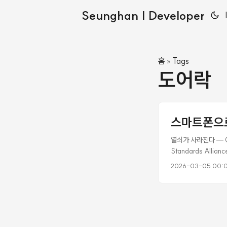
Seunghan | Developer
홈
Tags
»
도어락
스마트폰으로 
열쇠가 사라진다 — CS
Standards All
나, 심지어 손 하나 
2026-03-05 00:
격증명(credenti
방식을 하나의 개방형
식의 파편화가 심각했다