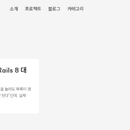
소개
프로젝트
블로그
카테고리
ils 8 대
튼을 눌러도 목록이 갱
 된다"인데, 실제로
 즉시 반영 아무 변화
습니다” or 변화 없
서 form_with는 기