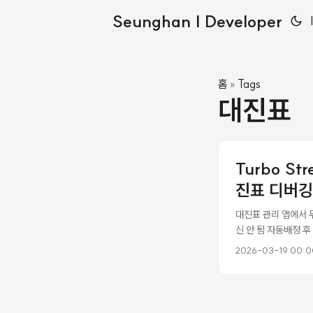
Seunghan | Developer
홈
Tags
»
대진표
Turbo St
진표 디버깅
대진표 관리 앱에서 
신 안 됨 자동배정 
는 두 개의 독립적인 
2026-03-19 00:0
없음 (새로고침하면 있
음 빈 슬롯 표시 공란 “
본적으로 turbo_st