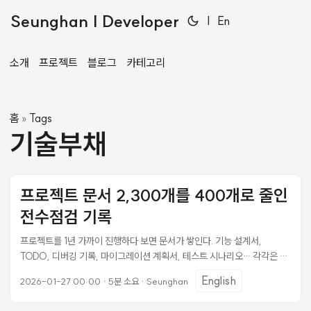
Seunghan | Developer
|
En
소개
프로젝트
블로그
카테고리
홈
Tags
»
기술부채
프로젝트 문서 2,300개를 400개로 줄인
전수점검 기록
프로젝트를 1년 가까이 진행하다 보면 문서가 쌓인다. 기능 설계서,
TODO, 디버깅 기록, 마이그레이션 계획서, 테스트 시나리오… 각각은 그
시점에 필요했지만, 시간이 지나면 노이즈가 된다. 어느 날 find docs -
English
2026-01-27 00:00
·
5분 소요
·
Seunghan
name "*.md" | wc -l을 쳤더니 2,352개가 나왔다. 현황 파악: 어디서 이
렇게 쌓였나 find docs -name "*.md" | wc -l # 2352 # 디렉토리별