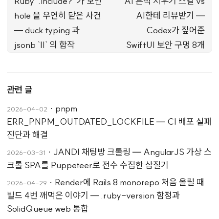
Ruby `.include?` 가 보안
AI 흔적 지우기 스킬 vs
hole 을 우연히 닫은 사건
AI한테 리뷰받기 —
— duck typing 과
Codex가 짚어준
jsonb `||` 의 합작
SwiftUI 보안 구멍 8개
관련 글
·
pnpm
2026-04-02
ERR_PNPM_OUTDATED_LOCKFILE — CI 배포 실패
진단과 해결
·
JANDI 채팅방 크롤링 — AngularJS 가상 스
2026-03-31
크롤 SPA를 Puppeteer로 전수 수집한 삽질기
·
Render에 Rails 8 monorepo 처음 올릴 때
2026-04-29
빌드 4번 깨먹은 이야기 — .ruby-version 함정과
SolidQueue web 통합