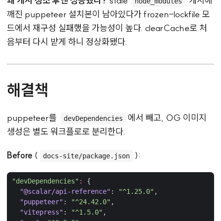
왜 캐시 청소 후엔 성공했나?
stale
캐시에
node_modules
깨진 puppeteer 설치본이 남아있다가 frozen-lockfile 모
드에서 재구성 실패했을 가능성이 높다. clearCache로 처
음부터 다시 받게 하니 정상화됐다.
해결책
puppeteer를
에서 빼고, OG 이미지
devDependencies
생성은 별도 워크플로로 분리한다.
Before
(
):
docs-site/package.json
"devDependencies"
:
{
"@scalar/api-reference"
:
"^1.25.0"
,
"puppeteer"
:
"^24.42.0"
,
"vitepress"
:
"^1.5.0"
,