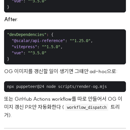
"vue"
:
"^3.5.0"
}
After
:
"devDependencies"
:
{
"@scalar/api-reference"
:
"^1.25.0"
,
"vitepress"
:
"^1.5.0"
,
"vue"
:
"^3.5.0"
}
OG 이미지를 갱신할 일이 생기면 그때만 ad-hoc으로:
또는 GitHub Actions workflow를 따로 만들어서 OG 이
미지 갱신 PR만 자동화한다 (
트리
workflow_dispatch
거).