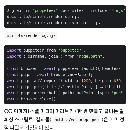
$ grep -rn 
"puppeteer"
 docs-site/ --include
=
"*.mjs"
 -
:
scripts/render-og.mjs
import
puppeteer
from
"puppeteer"
;
import
{
dirname
,
join
}
from
"node:path"
;
const
browser
=
await
puppeteer
.
launch
({
headless
:
"n
const
page
=
await
browser
.
newPage
();
await
page
.
setViewport
({
width
:
1200
,
height
:
630
,
de
await
page
.
goto
(
"file://"
+
htmlPath
,
{
waitUntil
:
"n
await
page
.
screenshot
({
path
:
outPath
,
type
:
"png"
})
await
browser
.
close
();
OG 이미지(소셜 미디어 미리보기) 한 번 만들고 끝나는 일
회성 스크립트.
결과물(
)은 이미 정
public/og-image.png
적 파일로 커밋되어 있다.