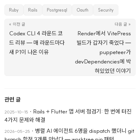
Ruby
Rails
Postgresql
Oauth
Security
« 이전 글
다음 글 »
Codex CLI 4 라운드 코
Render에서 VitePress
드 리뷰 — 매 라운드마다
빌드가 갑자기 죽었다 —
새 P1이 나온 이유
puppeteer가
devDependencies에 박
혀있었던 이야기
관련 글
·
Rails + Flutter 앱 서버 점검기: 한 번에 터진
2025-10-15
4가지 문제와 해결
·
병렬 AI 에이전트 6명을 dispatch 했더니 git
2026-05-25
branch 함정 3개를 만났다 — worktree pin 패턴