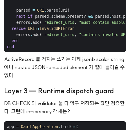
parsed
=
URI
.
parse
(
uri
)
next
if
parsed
.
scheme
.
present?
&&
parsed
.
host
.
pre
errors
.
add
(
:redirect_uris
,
"must contain absolute
rescue
URI
::
InvalidURIError
errors
.
add
(
:redirect_uris
,
"contains invalid URI"
end
end
ActiveRecord 를 거치는 쓰기는 이제 jsonb scalar string
이나 nested JSON-encoded element 가 절대 들어갈 수
없다.
Layer 3 — Runtime dispatch guard
DB CHECK 와 validator 둘 다 영구 저장되는 값만 검증한
다. 그런데 in-memory 객체는?
app
=
OauthApplication
.
find
(
id
)