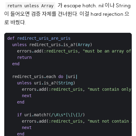
가 escape hatch. nil 이나 String
return unless Array
이 들어오면 검증 자체를 건너뛴다. 이걸 hard rejection 으
로 바꿨다.
def
redirect_uris_are_uris
unless
redirect_uris
.
is_a?
(
Array
)
errors
.
add
(
:redirect_uris
,
"must be an array of U
return
end
redirect_uris
.
each
do
|
uri
|
unless
uri
.
is_a?
(
String
)
errors
.
add
(
:redirect_uris
,
"must contain only s
next
end
if
uri
.
match?
(
/\A\s*[\[\{]/
)
errors
.
add
(
:redirect_uris
,
"must not contain JS
next
end