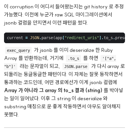
이 corruption 이 어디서 들어왔는지는 git history 로 추정
가능했다. 이전에 누군가 raw SQL 마이그레이션에서
jsonb 컬럼을 만지면서 이런 패턴을 썼다.
current
=
JSON
.
parse
(
app
[
"redirect_uris"
].
to_s
.
presen
가 jsonb 를 이미 deserialize 한 Ruby
exec_query
Array 를 반환하는데, 거기에
를 하면
.to_s
'["a",
라는 문자열이 되고,
가 다시 array 로
"b"]'
JSON.parse
되돌리는 둥글둥글한 패턴이다. 이 자체는 잘못 동작하면서
통과하는 코드인데, 어떤 경로에선가 이게 jsonb 컬럼에
Array 가 아니라 그 array 의 to_s 결과 (string)
를 박아넣
는 일이 일어났다. 이후 그 string 이 deserialize 와
substring 매칭으로 운 좋게 작동하면서 아무도 알아채지
못했다.