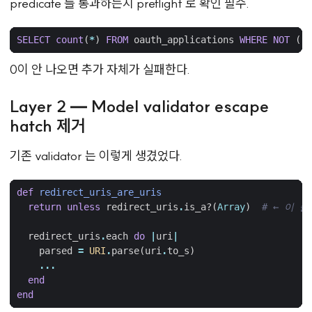
predicate 를 통과하는지 preflight 로 확인 필수.
SELECT
count
(
*
)
FROM
oauth_applications
WHERE
NOT
(..
0이 안 나오면 추가 자체가 실패한다.
Layer 2 — Model validator escape
hatch 제거
기존 validator 는 이렇게 생겼었다.
def
redirect_uris_are_uris
return
unless
redirect_uris
.
is_a?
(
Array
)
# ← 이 
redirect_uris
.
each
do
|
uri
|
parsed
=
URI
.
parse
(
uri
.
to_s
)
...
end
end