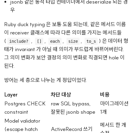
jsonb 같은 동적 타입 컨테이너에서 deserialize 되는 경
우
Ruby duck typing 은 보통 도움 되는데, 같은 메서드 이름
이 receiver 클래스에 따라 다른 의미를 가지는 메서드들
(
,
,
,
,
) 은 데이터 형
include?
[]
each
size
to_s
태가 invariant 가 아닐 때 의미가 부드럽게 바뀌어버린다.
그 의미 변화가 보안 결정의 의미 변화로 직결되면 hole 이
된다.
방어는 세 층으로 나누는 게 정답이었다.
Layer
차단 대상
비용
Postgres CHECK
raw SQL bypass,
마이그레이션
constraint
잘못된 jsonb shape
1개
Model validator
메서드 한 개
(escape hatch
ActiveRecord 쓰기