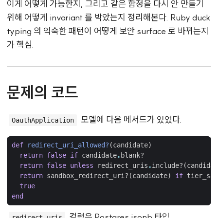
이게 어떻게 가능한지, 그리고 같은 함정을 다시 안 만들기
위해 어떻게 invariant 를 박았는지 정리해본다. Ruby duck
typing 의 익숙한 패턴이 어떻게 보안 surface 로 바뀌는지
가 핵심.
문제의 코드
모델에 다음 메서드가 있었다.
OauthApplication
def
redirect_uri_allowed?
(
candidate
)
return
false
if
candidate
.
blank?
return
false
unless
redirect_uris
.
include?
(
candidat
return
sandbox_redirect_uri?
(
candidate
)
if
tier_san
true
end
컬럼은 Postgres jsonb 타입.
redirect_uris