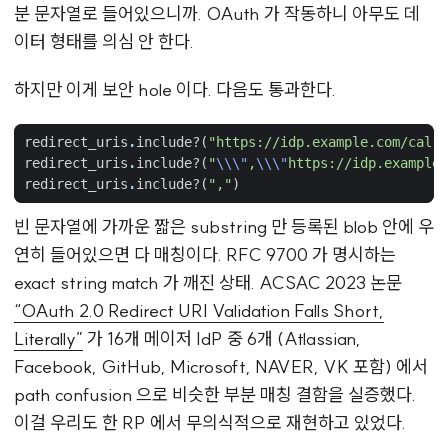
분 문자열로 들어있으니까. OAuth 가 작동하니 아무도 데
이터 형태를 의심 안 한다.
하지만 이게 보안 hole 이다. 다음도 통과한다.
redirect_uris
.
include?
(
"https://idp.example.com/cal"
)
redirect_uris
.
include?
(
"
\\\"
,
\\\"
https://idp.example.
redirect_uris
.
include?
(
","
)
빈 문자열에 가까운 짧은 substring 만 등록된 blob 안에 우
연히 들어있으면 다 매칭이다. RFC 9700 가 명시하는
exact string match 가 깨진 상태. ACSAC 2023 논문
“OAuth 2.0 Redirect URI Validation Falls Short,
Literally”
가 16개 메이저 IdP 중 6개 (Atlassian,
Facebook, GitHub, Microsoft, NAVER, VK 포함) 에서
path confusion 으로 비슷한 부분 매칭 결함을 실증했다.
이걸 우리도 한 RP 에서 무의식적으로 재현하고 있었다.