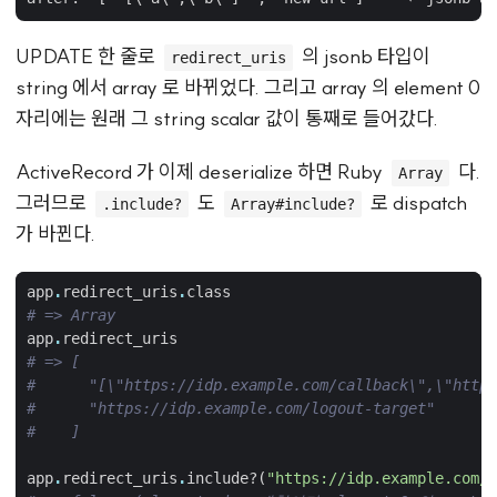
UPDATE 한 줄로
의 jsonb 타입이
redirect_uris
string 에서 array 로 바뀌었다. 그리고 array 의 element 0
자리에는 원래 그 string scalar 값이 통째로 들어갔다.
ActiveRecord 가 이제 deserialize 하면 Ruby
다.
Array
그러므로
도
로 dispatch
.include?
Array#include?
가 바뀐다.
app
.
redirect_uris
.
class
# => Array
app
.
redirect_uris
# => [
#      "[\"https://idp.example.com/callback\",\"https
#      "https://idp.example.com/logout-target"
#    ]
app
.
redirect_uris
.
include?
(
"https://idp.example.com/c