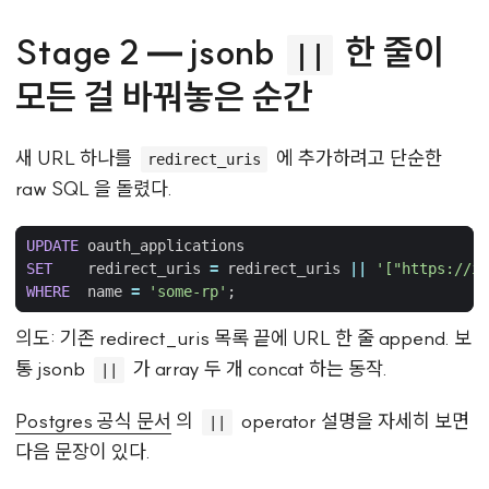
Stage 2 — jsonb
한 줄이
||
모든 걸 바꿔놓은 순간
새 URL 하나를
에 추가하려고 단순한
redirect_uris
raw SQL 을 돌렸다.
UPDATE
oauth_applications
SET
redirect_uris
=
redirect_uris
||
'["https://id
WHERE
name
=
'some-rp'
;
의도: 기존 redirect_uris 목록 끝에 URL 한 줄 append. 보
통 jsonb
가 array 두 개 concat 하는 동작.
||
Postgres 공식 문서
의
operator 설명을 자세히 보면
||
다음 문장이 있다.