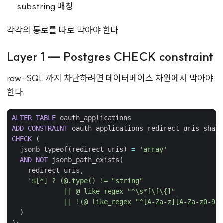
substring 매칭
각각의 통로를 따로 막아야 한다.
Layer 1 — Postgres CHECK constraint
raw-SQL 까지 차단하려면 데이터베이스 차원에서 막아야
한다.
ALTER
TABLE
oauth_applications
ADD
CONSTRAINT
oauth_applications_redirect_uris_shape
CHECK
(
jsonb_typeof
(
redirect_uris
)
=
'array'
AND
NOT
jsonb_path_exists
(
redirect_uris
,
             || !(@ like_regex "^[A-Za-z][A-Za-z0-9+.
)
);