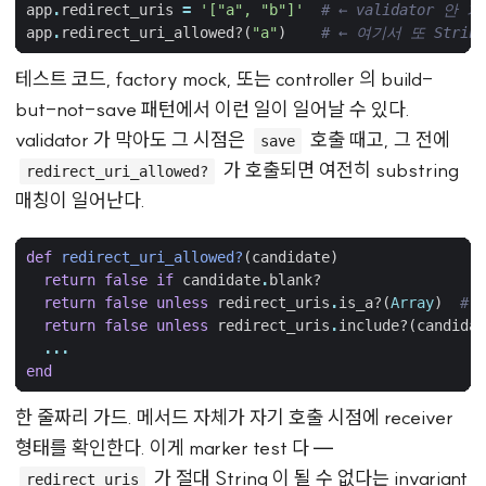
app
.
redirect_uris
=
'["a", "b"]'
# ← validator 안 
app
.
redirect_uri_allowed?
(
"a"
)
# ← 여기서 또 String
테스트 코드, factory mock, 또는 controller 의 build-
but-not-save 패턴에서 이런 일이 일어날 수 있다.
validator 가 막아도 그 시점은
호출 때고, 그 전에
save
가 호출되면 여전히 substring
redirect_uri_allowed?
매칭이 일어난다.
def
redirect_uri_allowed?
(
candidate
)
return
false
if
candidate
.
blank?
return
false
unless
redirect_uris
.
is_a?
(
Array
)
# 
return
false
unless
redirect_uris
.
include?
(
candidat
...
end
한 줄짜리 가드. 메서드 자체가 자기 호출 시점에 receiver
형태를 확인한다. 이게 marker test 다 —
가 절대 String 이 될 수 없다는 invariant
redirect_uris