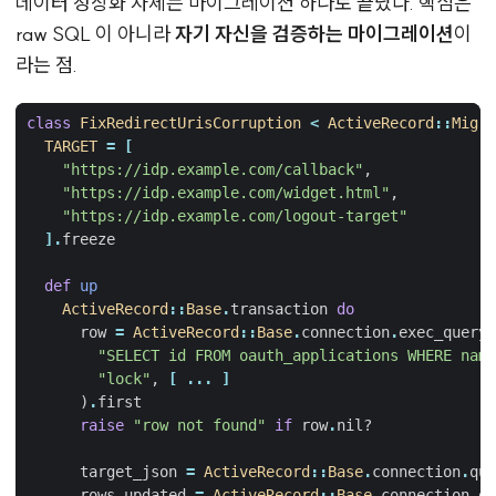
데이터 정상화 자체는 마이그레이션 하나로 끝났다. 핵심은
raw SQL 이 아니라
자기 자신을 검증하는 마이그레이션
이
라는 점.
class
FixRedirectUrisCorruption
<
ActiveRecord
::
Migra
TARGET
=
[
"https://idp.example.com/callback"
,
"https://idp.example.com/widget.html"
,
"https://idp.example.com/logout-target"
].
freeze
def
up
ActiveRecord
::
Base
.
transaction
do
row
=
ActiveRecord
::
Base
.
connection
.
exec_query
(
"SELECT id FROM oauth_applications WHERE name
"lock"
,
[
...
]
)
.
first
raise
"row not found"
if
row
.
nil?
target_json
=
ActiveRecord
::
Base
.
connection
.
quo
rows_updated
=
ActiveRecord
::
Base
.
connection
.
ex