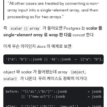
“All other cases are treated by converting a non-
array input into a single-element array, and then
proceeding as for two arrays.”
즉
가 들어오면 Postgres 는
scalar 를
scalar || array
single-element array 로 wrap 한 다음
concat 한다.
이게 무슨 의미인지 docs 의 예제로 보면:
object 와 scalar 가 들어왔는데 array
[object,
가 나온다. 우리 케이스도 정확히 이거다.
scalar]
before: '"[\"a\",\"b\"]"'::jsonb           ← jsonb st
        || '["new-url"]'::jsonb            ← jsonb ar