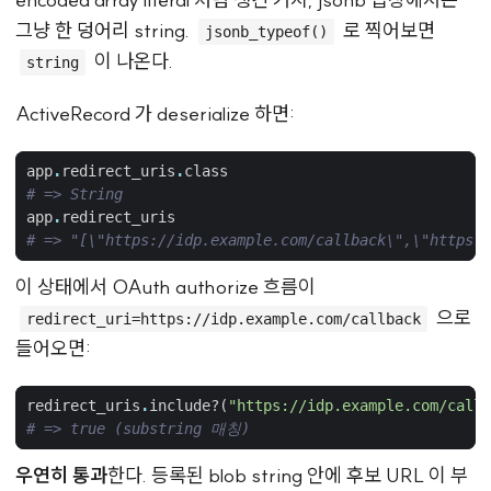
그냥 한 덩어리 string.
로 찍어보면
jsonb_typeof()
이 나온다.
string
ActiveRecord 가 deserialize 하면:
app
.
redirect_uris
.
class
# => String
app
.
redirect_uris
# => "[\"https://idp.example.com/callback\",\"https:/
이 상태에서 OAuth authorize 흐름이
으로
redirect_uri=https://idp.example.com/callback
들어오면:
redirect_uris
.
include?
(
"https://idp.example.com/callb
# => true (substring 매칭)
우연히 통과
한다. 등록된 blob string 안에 후보 URL 이 부