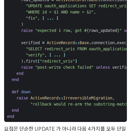
"UPDATE oauth_applications SET redirect_uris 
"WHERE id = $1 AND name = $2"
,
"fix"
,
[
...
]
)
raise
"expected 1 row, got 
#{
rows_updated
}
"
unl
verified
=
ActiveRecord
::
Base
.
connection
.
exec_q
"SELECT redirect_uris FROM oauth_applications
"verify"
,
[
...
]
)
.
first
[
"redirect_uris"
]
raise
"post-write check failed"
unless
verified
end
end
def
down
raise
ActiveRecord
::
IrreversibleMigration
,
"rollback would re-arm the substring-match 
end
end
요점은 단순한 UPDATE 가 아니라 다음 4가지를 모두 단일