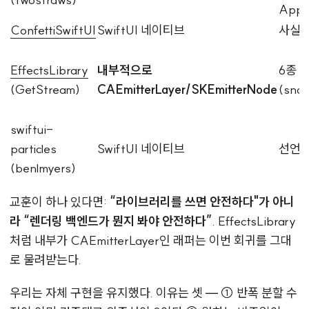
App
ConfettiSwiftUI
SwiftUI 네이티브
사실상
EffectsLibrary
내부적으로
6종 
(GetStream)
CAEmitterLayer/SKEmitterNode
(snow
swiftui-
particles
SwiftUI 네이티브
선언형
(benlmyers)
교훈이 하나 있다면:
“라이브러리를 쓰면 안전하다"가 아니
라 “렌더링 백엔드가 뭔지 봐야 안전하다”
. EffectsLibrary
처럼 내부가 CAEmitterLayer인 래퍼는 이번 회귀를 그대
로 물려받는다.
우리는 자체 구현을 유지했다. 이유는 셋 — ① 반폭 분할 수