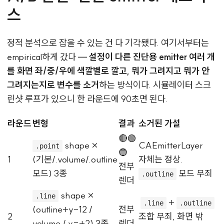
스
정적 분석으로 잡을 수 있는 건 다 기각됐다. 여기서부터는
empirical하게 갔다 —
설정이 다른 진단용 emitter 여러 개
를 화면 좌/중/우에 색깔별로 깔고, 뭐가 그려지고 뭐가 안
그려지는지로 변수를 소거
하는 방식이다. 시뮬레이터 스크
린샷 루프가 있으니 한 라운드에 90초면 된다.
라운드
변형
결과
소거된 가설
🔴🟢
shape ×
CAEmitterLayer
.point
🔵
1
(기본/.volume/.outline
자체는 정상.
전부
모드) 3종
모드 무죄
.outline
렌더
shape ×
.line
+
.line
.outline
(outline+y-12 /
전부
2
조합 무죄, 화면 밖
volume / y=+2) 3종,
렌더