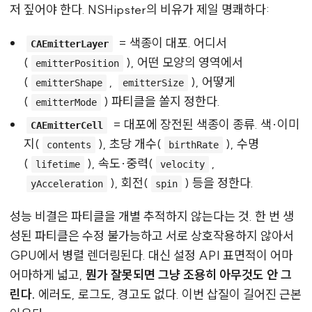
저 짚어야 한다. NSHipster의 비유가 제일 명쾌하다:
= 색종이 대포. 어디서
CAEmitterLayer
(
), 어떤 모양의 영역에서
emitterPosition
(
,
), 어떻게
emitterShape
emitterSize
(
) 파티클을 쏠지 정한다.
emitterMode
= 대포에 장전된 색종이 종류. 색·이미
CAEmitterCell
지(
), 초당 개수(
), 수명
contents
birthRate
(
), 속도·중력(
,
lifetime
velocity
), 회전(
) 등을 정한다.
yAcceleration
spin
성능 비결은 파티클을 개별 추적하지 않는다는 것. 한 번 생
성된 파티클은 수정 불가능하고 서로 상호작용하지 않아서
GPU에서 병렬 렌더링된다. 대신 설정 API 표면적이 어마
어마하게 넓고,
뭔가 잘못되면 그냥 조용히 아무것도 안 그
린다.
에러도, 로그도, 경고도 없다. 이번 삽질이 길어진 근본