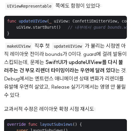
쪽에도 함정이 있었다:
UIViewRepresentable
func
updateUIView
(
_
uiView
:
ConfettiEmitterView
,
cont
uiView
.
startBurst
()
// 내부에서 guard bounds.wid
}
직후 첫
가 불리는 시점엔 아
makeUIView
updateUIView
직 레이아웃 전이라 bounds가 0이다. guard에 걸려 발동이
스킵되는데, 문제는
SwiftUI가 updateUIView를 다시 불
러주는 건 부모 리렌더 타이밍이라는 우연에 달려 있다
는 것.
Debug에서는 엔트런스 애니메이션 상태 변화가 리렌더를
유발해 우연히 살았고, Release 실기기에서는 영영 안 불릴
수 있다.
교과서적 수정은 레이아웃 확정 시점 재시도:
override
func
layoutSubviews
()
{
super
.
layoutSubviews
()