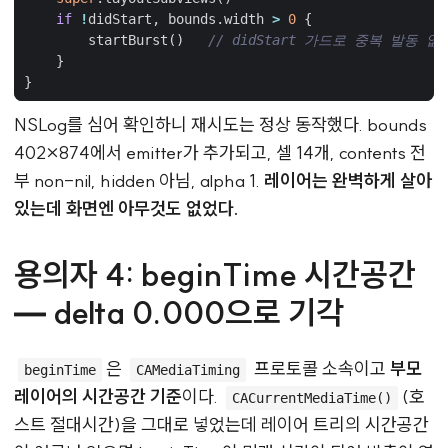
if
!
didStart
,
bounds
.
width
>
0
{
startBurst
()
// didStart 가드로 중복 발동 없
}
}
NSLog를 심어 확인하니 재시도는 정상 동작했다. bounds
402×874에서 emitter가 추가되고, 셀 14개, contents 전
부 non-nil, hidden 아님, alpha 1.
레이어는 완벽하게 살아
있는데 화면엔 아무것도 없었다.
용의자 4: beginTime 시간공간
— delta 0.000으로 기각
은
프로토콜 소속이고
부모
beginTime
CAMediaTiming
레이어의 시간공간 기준
이다.
(호
CACurrentMediaTime()
스트 절대시간)을 그대로 넣었는데 레이어 트리의 시간공간