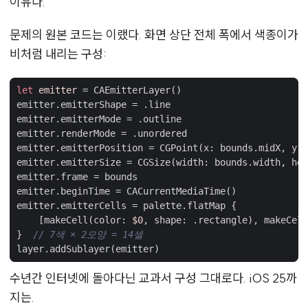
이유다.
문제의 원본 코드는 이랬다. 화면 상단 전체 폭에서 색종이가
비처럼 내리는 구성:
let
emitter
=
CAEmitterLayer
()
emitter
.
emitterShape
=
.
line
emitter
.
emitterMode
=
.
outline
emitter
.
renderMode
=
.
unordered
emitter
.
emitterPosition
=
CGPoint
(
x
:
bounds
.
midX
,
y
:
emitter
.
emitterSize
=
CGSize
(
width
:
bounds
.
width
,
hei
emitter
.
frame
=
bounds
emitter
.
beginTime
=
CACurrentMediaTime
()
emitter
.
emitterCells
=
palette
.
flatMap
{
[
makeCell
(
color
:
$0
,
shape
:
.
rectangle
),
makeCell
}
// 7색 × 2모양 = 14셀
layer
.
addSublayer
(
emitter
)
수년간 인터넷에 돌아다닌 교과서 구성 그대로다. iOS 25까
지는.