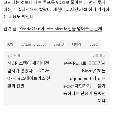
고민하는 것보다 재현 루프를 90초로 줄이는 데 먼저 투자
하는 게 결과적으로 빨랐다. 재현이 싸지면 가설 하나 기각하
는 비용도 싸진다.
관련 글:
XcodeGen이 Info.plist 버전을 덮어쓰는 문제
IOS
CAEmitterLayer
SwiftUI
디버깅
Ios26
« 이전 글
다음 글 »
MCP 스펙이 세 리비전
순수 Rust로 IEEE 754
앞서가 있었다 — 2026-
binary128을
07-28 스테이트리스 전
libquadmath와 bit-
환의 전말
exact 재현하기 — 불가
능하다는 단정이 틀렸던
이유