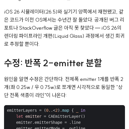
iOS 26 시뮬레이터(26.5)와 실기기 양쪽에서 재현됐고, 같
은 코드가 이전 OS에서는 수년간 잘 돌았다. 공개된 버그 리
포트나 StackOverflow 글은 아직 못 찾았다 — iOS 26의
렌더링 파이프라인 개편(Liquid Glass) 과정에서 생긴 회귀
로 추정할 뿐이다.
수정: 반폭 2-emitter 분할
원인을 알면 수정은 간단하다. 전체폭 emitter 1개를 반폭 2
개(좌 0.25w / 우 0.75w)로 쪼개면 시각적으로 동일한 “상
단 전폭 색종이 라인"이 나온다:
emitterLayers
=
(
0.
.<
2
).
map
{
_
in
let
emitter
=
CAEmitterLayer
()
emitter
.
emitterShape
=
.
line
emitter
.
emitterMode
=
.
outline