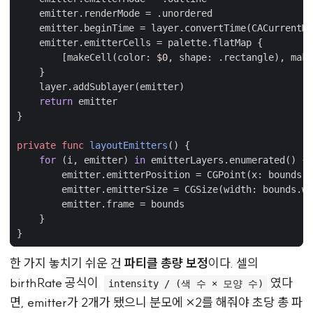
emitter
.
renderMode
=
.
unordered
emitter
.
beginTime
=
layer
.
convertTime
(
CACurrentMe
emitter
.
emitterCells
=
palette
.
flatMap
{
[
makeCell
(
color
:
$0
,
shape
:
.
rectangle
),
make
}
layer
.
addSublayer
(
emitter
)
return
emitter
}
private
func
layoutEmitters
()
{
for
(
i
,
emitter
)
in
emitterLayers
.
enumerated
()
{
emitter
.
emitterPosition
=
CGPoint
(
x
:
bounds
.
w
emitter
.
emitterSize
=
CGSize
(
width
:
bounds
.
wi
emitter
.
frame
=
bounds
}
}
한 가지 놓치기 쉬운 건
파티클 총량 보정
이다. 셀의
birthRate 공식이
였다
intensity / (색 수 × 모양 수)
면, emitter가 2개가 됐으니 분모에 ×2를 해줘야 초당 총 파