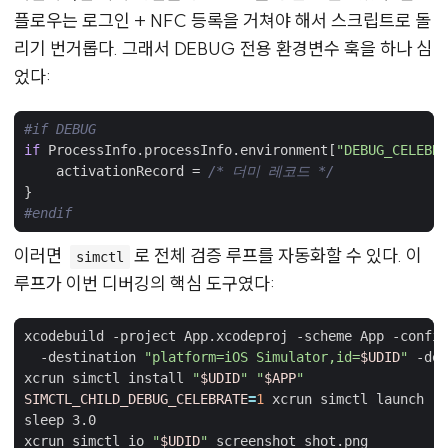
플로우는 로그인 + NFC 등록을 거쳐야 해서 스크립트로 돌
리기 번거롭다. 그래서 DEBUG 전용 환경변수 훅을 하나 심
었다:
#if
DEBUG
if
ProcessInfo
.
processInfo
.
environment
[
"DEBUG_CELEBRA
activationRecord
=
/* 더미 레코드 */
}
#endif
이러면
로 전체 검증 루프를 자동화할 수 있다. 이
simctl
루프가 이번 디버깅의 핵심 도구였다:
xcodebuild -project App.xcodeproj -scheme App -config
  -destination 
"platform=iOS Simulator,id=
$UDID
"
 -der
xcrun simctl install 
"
$UDID
"
"
$APP
"
SIMCTL_CHILD_DEBUG_CELEBRATE
=
1
 xcrun simctl launch 
"
$
xcrun simctl io 
"
$UDID
"