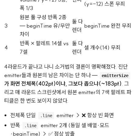
(y=-12) 스폰 무죄
폭 1/3
원본 풀 구성 반폭 2종
둘 다
3
— beginTime 유/무만
beginTime 완전 무죄
렌더
차이
반폭 × 팔레트 14셀 vs
둘 다
4
셀 개수(14) 무죄
7셀
렌더
4라운드가 끝나고 나니 소거법의 결론이 명확해졌다. 진단
emitter들과 원본의 남은 차이는 단 하나 —
emitterSize
가 화면 전체폭(402pt)이냐, 그보다 좁으냐(~183pt)
. 그
리고 매 라운드 스크린샷에서 원본 emitter의 7색 팔레트 파
티클은 한 번도 보이지 않았다.
전체폭 단일
emitter → ❌ 항상 빈 화면
.line
반폭
emitter 2개 (동일 셀 배열·모드
.line
·beginTime) → ✅ 정상 방출