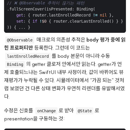
// ❌ @Observable 추적이 끊기는 패턴
.
fullScreenCover
(
isPresented
:
Binding
(
get
:
{
router
.
lastEnrolledRecord
!=
nil
},
set
:
{
if
!
$0
{
router
.
clearLastEnrolled
()
}
}
))
{
...
}
매크로의 의존성 추적은
body 평가 중에 읽
@Observable
힌 프로퍼티만
등록한다. 그런데 이 코드는
를 body 본문이 아니라 수동
lastEnrolledRecord
의 getter 클로저 안에서만 읽는다. getter가 언
Binding
제 호출되느냐는 SwiftUI 내부 사정이라, 값이 바뀌어도 뷰
재평가가 누락될 수 있다. 시뮬레이터에서 “가끔 되는” 것처
럼 보였던 건 다른 상태 변화가 우연히 리렌더를 유발해서였
다.
수정은 신호를
로 받아
로
onChange
@State
presentation을 구동하는 것: