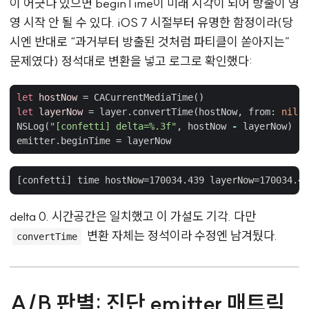
이 어긋나 있으면 beginTime이 미래 시각이 되어 방출이 영
영 시작 안 될 수 있다. iOS 7 시절부터 유명한 함정이라(당
시엔 반대로 “과거부터 방출된 것처럼 파티클이 쏟아지는”
문제였다) 정석대로 변환을 넣고 로그로 확인했다:
let
hostNow
=
CACurrentMediaTime
()
let
layerNow
=
layer
.
convertTime
(
hostNow
,
from
:
nil
)
NSLog
(
"[confetti] delta=%.3f"
,
hostNow
-
layerNow
)
emitter
.
beginTime
=
layerNow
delta 0. 시간공간은 일치했고 이 가설도 기각. 다만
변환 자체는 정석이라 수정엔 남겨뒀다.
convertTime
A/B 판별: 진단 emitter 매트릭