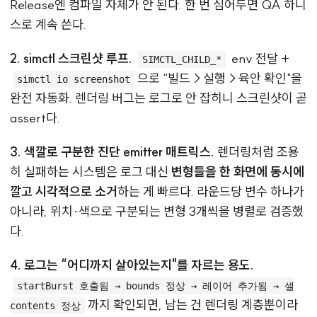
Release엔 컴파일 자체가 안 된다. 한 번 심어두면 QA 하니
스로 계속 쓴다.
2. simctl 스크린샷 루프.
env 전달 +
SIMCTL_CHILD_*
으로 “빌드→실행→육안 확인"을
simctl io screenshot
완전 자동화. 렌더링 버그는 로그로 안 잡히니 스크린샷이 곧
assert다.
3. 색깔로 구분한 진단 emitter 매트릭스.
렌더링처럼 조용
히 실패하는 시스템은 로그 대신
변형들을 한 화면에 동시에
깔고 시각적으로 소거
하는 게 빠르다. 라운드당 변수 하나가
아니라, 위치·색으로 구분되는 변형 3개씩을 병렬로 검증했
다.
4. 로그는 “어디까지 살아있는지"를 자르는 용도.
startBurst 호출됨 → bounds 정상 → 레이어 추가됨 → 셀
까지 확인되면, 남는 건 렌더링 계층뿐이라
contents 정상