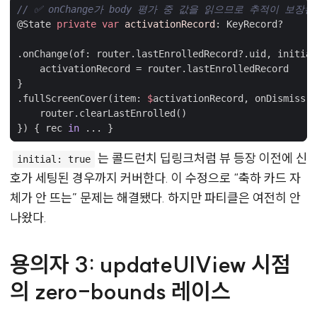
// ✅ onChange가 body 평가 중 값을 읽으므로 추적이 보장된
@
State
private
var
activationRecord
:
KeyRecord
?
.
onChange
(
of
:
router
.
lastEnrolledRecord
?.
uid
,
initial
activationRecord
=
router
.
lastEnrolledRecord
}
.
fullScreenCover
(
item
:
$
activationRecord
,
onDismiss
:
router
.
clearLastEnrolled
()
})
{
rec
in
...
}
는 콜드런치 딥링크처럼 뷰 등장 이전에 신
initial: true
호가 세팅된 경우까지 커버한다. 이 수정으로 “축하 카드 자
체가 안 뜨는” 문제는 해결됐다. 하지만 파티클은 여전히 안
나왔다.
용의자 3: updateUIView 시점
의 zero-bounds 레이스