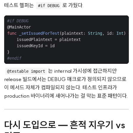
테스트 헬퍼는
로 가뒀다.
#if DEBUG
#if
DEBUG
@
MainActor
func
_setIssuedForTest
(
plaintext
:
String
,
id
:
Int
)
{
issuedPlaintext
=
plaintext
issuedKeyId
=
id
}
#endif
는 internal 가시성에 접근하지만
@testable import
release 빌드에서는 DEBUG 매크로가 정의되지 않으므로
이 메서드 자체가 컴파일되지 않는다. 테스트 인프라가
production 바이너리에 새어나가는 걸 막는 표준 패턴이다.
다시 도입으로 — 흔적 지우기 vs