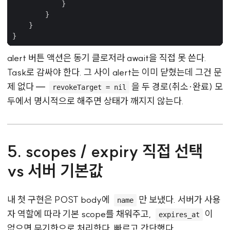
}
}
}
}
alert 버튼 액션은 동기 클로저라 await을 직접 못 쓴다.
Task로 감싸야 한다. 그 사이 alert는 이미 닫혔는데 그건 문
제 없다 —
을 두 경로(취소·완료) 모
revokeTarget = nil
두에서 명시적으로 해주면 상태가 깨지지 않는다.
5. scopes / expiry 직접 선택
vs 서버 기본값
내 첫 구현은 POST body에
만 보냈다. 서버가 사용
name
자 역할에 따라 기본 scope를 채워주고,
이
expires_at
없으면 무기한으로 처리한다. 빠르고 간단했다.