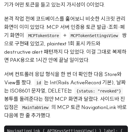
기가 어떤 토큰을 들고 있는지 가시성이 0이었다.
본격 작업 전에 코드베이스를 훑어보니 비슷한 시크릿 관리
화면이 이미 있었다. MCP 서버 인증용 토큰 발급·조회·폐
기 화면이
+
쌍
MCPTokenStore
MCPTokenSettingsView
으로 구현돼 있었고, plaintext 1회 표시 카드와
destructive alert 패턴까지 다 있었다. 이걸 그대로 복제하
면 PAK용으로 1시간 안에 끝날 일이었다.
서버 컨트롤러 응답 형식을 한 번 더 확인한 다음 Store와
View를 짰다.
는 Int(Rails ActiveRecord 기본), 날짜
id
는 ISO8601 문자열, DELETE는
{status: "revoked"}
봉투를 돌려준다는 점만 MCP 화면과 달랐다. 사이드바 진
입점은
의 MCP 토큰 NavigationLink 바로
MainTabView
다음에 한 줄 추가했다.
NavigationLink
{
APIKeysSettingsView
()
}
label
:
{