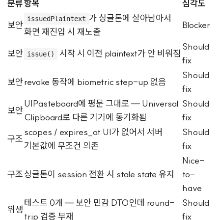
분류
항목
심각도
가 싱글톤에 살아남아서
issuedPlaintext
보안
Blocker
화면 재진입 시 재노출
Should
보안
시작 시 이전 plaintext가 안 비워짐
issue()
fix
Should
보안
revoke 동작에 biometric step-up 없음
fix
UIPasteboard에 평문 그대로 — Universal
Should
보안
Clipboard로 다른 기기에 동기화됨
fix
scopes / expires_at UI가 없어서 서버
Should
구조
기본값에 무조건 의존
fix
Nice-
구조
싱글톤이 session 전환 시 stale state 유지
to-
have
테스트 0개 — 보안 민감 DTO인데 round-
Should
위생
trip 검증 부재
fix