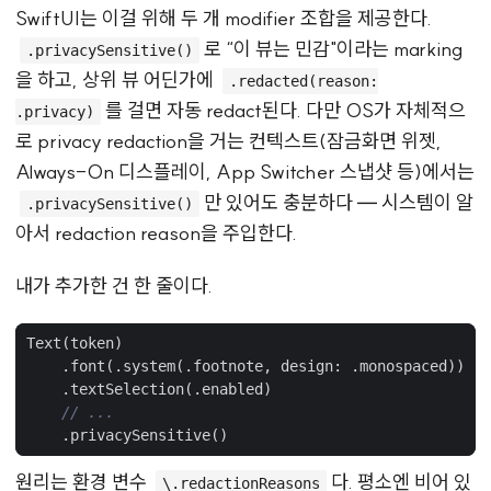
SwiftUI는 이걸 위해 두 개 modifier 조합을 제공한다.
로 “이 뷰는 민감"이라는 marking
.privacySensitive()
을 하고, 상위 뷰 어딘가에
.redacted(reason:
를 걸면 자동 redact된다. 다만 OS가 자체적으
.privacy)
로 privacy redaction을 거는 컨텍스트(잠금화면 위젯,
Always-On 디스플레이, App Switcher 스냅샷 등)에서는
만 있어도 충분하다 — 시스템이 알
.privacySensitive()
아서 redaction reason을 주입한다.
내가 추가한 건 한 줄이다.
Text
(
token
)
.
font
(.
system
(.
footnote
,
design
:
.
monospaced
))
.
textSelection
(.
enabled
)
// ...
.
privacySensitive
()
원리는 환경 변수
다. 평소엔 비어 있
\.redactionReasons