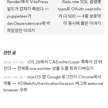
Render에서 VitePress
Rails raw SQL 컬럼명
빌드가 갑자기 죽었다 —
typo로 OAuth userinfo
puppeteer가
가 다 500 — 4중 보호막
devDependencies에 박
이 동시에 뚫린 이야기
혀있었던 이야기
관련 글
·
iOS 26에서 CAEmitterLayer 폭죽이 안 터
2026-07-03
진다 — 전체폭 line emitter 방출 드롭 회귀 디버깅기
·
macOS 앱 Google 로그인이 Chrome에서
2026-06-26
먹통 — ASWebAuthenticationSession 버그와 external
browser 우회