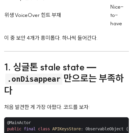
Nice-
위생
VoiceOver 힌트 부재
to-
have
이 중 보안 4개가 흥미롭다. 하나씩 들어간다.
1. 싱글톤 stale state —
만으로는 부족하
.onDisappear
다
처음 발견한 게 가장 아팠다. 코드를 보자:
@
MainActor
public
final
class
APIKeysStore
:
ObservableObject
{