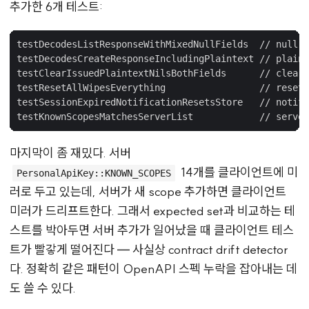
추가한 6개 테스트:
testDecodesListResponseWithMixedNullFields  // null 
testDecodesCreateResponseIncludingPlaintext // pla
testClearIssuedPlaintextNilsBothFields      // clear
testResetAllWipesEverything                 // reset
testSessionExpiredNotificationResetsStore   // noti
마지막이 좀 재밌다. 서버
14개를 클라이언트에 미
PersonalApiKey::KNOWN_SCOPES
러로 두고 있는데, 서버가 새 scope 추가하면 클라이언트
미러가 드리프트한다. 그래서 expected set과 비교하는 테
스트를 박아두면 서버 추가가 일어났을 때 클라이언트 테스
트가 빨갛게 떨어진다 — 사실상 contract drift detector
다. 정확히 같은 패턴이 OpenAPI 스펙 누락을 잡아내는 데
도 쓸 수 있다.