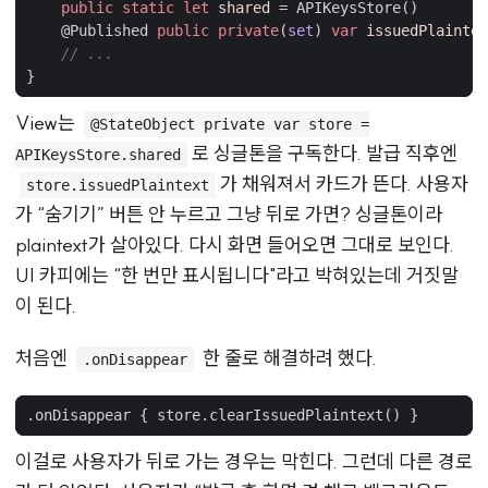
public
static
let
shared
=
APIKeysStore
()
@
Published
public
private
(
set
)
var
issuedPlaintex
// ...
}
View는
@StateObject private var store =
로 싱글톤을 구독한다. 발급 직후엔
APIKeysStore.shared
가 채워져서 카드가 뜬다. 사용자
store.issuedPlaintext
가 “숨기기” 버튼 안 누르고 그냥 뒤로 가면? 싱글톤이라
plaintext가 살아있다. 다시 화면 들어오면 그대로 보인다.
UI 카피에는 “한 번만 표시됩니다"라고 박혀있는데 거짓말
이 된다.
처음엔
한 줄로 해결하려 했다.
.onDisappear
.
onDisappear
{
store
.
clearIssuedPlaintext
()
}
이걸로 사용자가 뒤로 가는 경우는 막힌다. 그런데 다른 경로