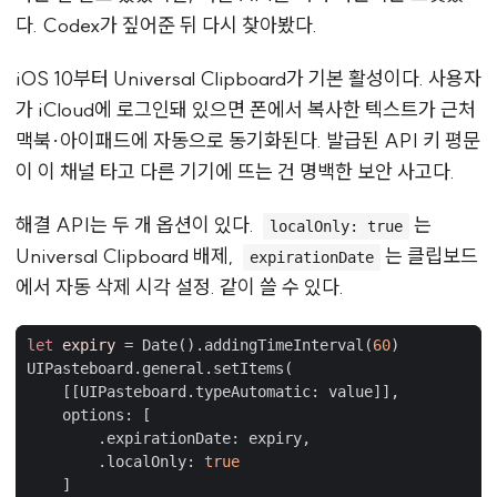
다. Codex가 짚어준 뒤 다시 찾아봤다.
iOS 10부터 Universal Clipboard가 기본 활성이다. 사용자
가 iCloud에 로그인돼 있으면 폰에서 복사한 텍스트가 근처
맥북·아이패드에 자동으로 동기화된다. 발급된 API 키 평문
이 이 채널 타고 다른 기기에 뜨는 건 명백한 보안 사고다.
해결 API는 두 개 옵션이 있다.
는
localOnly: true
Universal Clipboard 배제,
는 클립보드
expirationDate
에서 자동 삭제 시각 설정. 같이 쓸 수 있다.
let
expiry
=
Date
().
addingTimeInterval
(
60
)
UIPasteboard
.
general
.
setItems
(
[[
UIPasteboard
.
typeAutomatic
:
value
]],
options
:
[
.
expirationDate
:
expiry
,
.
localOnly
:
true
]