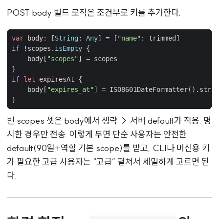
POST body 빌드 로직은 조건부로 키를 추가한다.
var
body
:
[
String
:
Any
]
=
[
"name"
:
trimmed
]
if
!
scopes
.
isEmpty
{
body
[
"scopes"
]
=
scopes
}
if
let
expiresAt
{
body
[
"expires_at"
]
=
ISO8601DateFormatter
().
strin
}
빈 scopes 셋은 body에서 생략 → 서버 default가 적용. 명
시한 경우만 전송. 이렇게 두면 단순 사용자는 안전한
default(90일+역할 기본 scope)를 받고, CLI나 머신용 키
가 필요한 고급 사용자는 “고급” 펼쳐서 세밀하게 고르면 된
다.