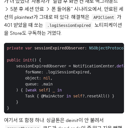
가 더 있었다. 사용자가 “발급 후 화면 켠 채로 백그라운드
→ 5분 후 세션 만료 → 폰 들어옴” 시나리오에서, 만료된 세
션의 plaintext가 그대로 떠 있다. 해결책은
가
APIClient
401 받았을 때 쏘는
노티피케이션
.logiSessionExpired
을 Store도 구독하는 거였다.
private
var
sessionExpiredObserver
:
NSObjectProtocol
?
public
init
()
{
sessionExpiredObserver
=
NotificationCenter
.
defau
forName
:
.
logiSessionExpired
,
object
:
nil
,
queue
:
.
main
)
{
[
weak
self
]
_
in
Task
{
@
MainActor
in
self
?.
resetAll
()
}
}
}
여기서 또 함정 하나. 싱글톤은 deinit이 안 불려서