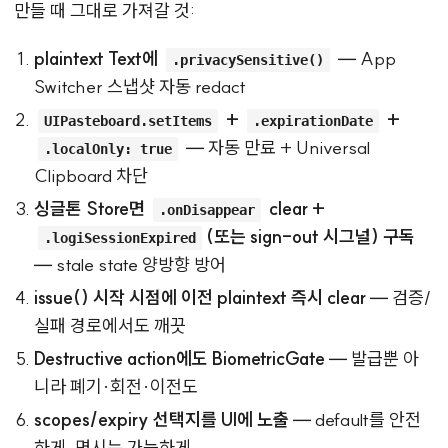
만들 때 그대로 가져갈 것:
plaintext Text에
— App
.privacySensitive()
Switcher 스냅샷 자동 redact
+
+
UIPasteboard.setItems
.expirationDate
— 자동 만료 + Universal
.localOnly: true
Clipboard 차단
싱글톤 Store면
clear +
.onDisappear
(또는 sign-out 시그널) 구독
.logiSessionExpired
— stale state 양방향 방어
issue() 시작 시점에 이전 plaintext 즉시 clear
— 검증/
실패 경로에서도 깨끗
Destructive action에도 BiometricGate
— 발급뿐 아
니라 폐기·회전·이전도
scopes/expiry 선택지를 UI에 노출
— default를 안전
하게, 명시는 가능하게