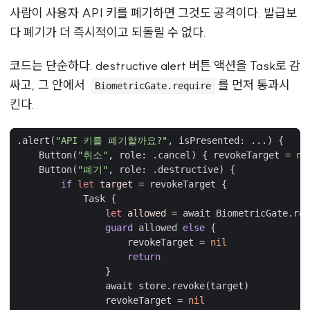
사람이 사용자 API 키를 폐기하면 그것도 공격이다. 발급보
다 폐기가 더 즉시적이고 되돌릴 수 없다.
코드는 단순하다. destructive alert 버튼 액션을 Task로 감
싸고, 그 안에서
를 먼저 통과시
BiometricGate.require
킨다.
.
alert
(
"API 키를 폐기할까요?"
,
isPresented
:
...)
{
Button
(
"취소"
,
role
:
.
cancel
)
{
revokeTarget
=
ni
Button
(
"폐기"
,
role
:
.
destructive
)
{
if
let
target
=
revokeTarget
{
Task
{
let
allowed
=
await
BiometricGate
.
req
guard
allowed
else
{
revokeTarget
=
nil
return
}
await
store
.
revoke
(
target
)
revokeTarget
=
nil