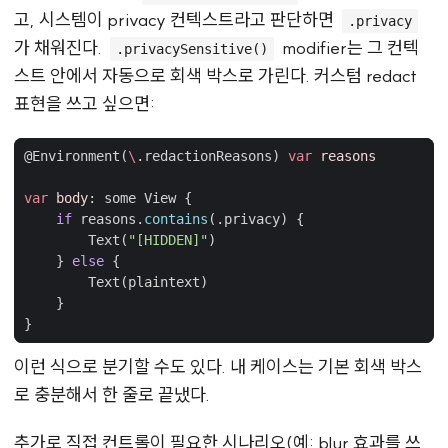
고, 시스템이 privacy 컨텍스트라고 판단하면
.privacy
가 채워진다.
modifier는 그 컨텍
.privacySensitive()
스트 안에서 자동으로 회색 박스로 가린다. 커스텀 redact
표현을 쓰고 싶으면:
@
Environment
(
\
.
redactionReasons
)
var
reasons
var
body
:
some
View
{
if
reasons
.
contains
(.
privacy
)
{
Text
(
"[HIDDEN]"
)
}
else
{
Text
(
plaintext
)
}
}
이런 식으로 분기할 수도 있다. 내 케이스는 기본 회색 박스
로 충분해서 한 줄로 끝냈다.
추가로 직접 컨트롤이 필요한 시나리오(예: blur 효과를 쓰