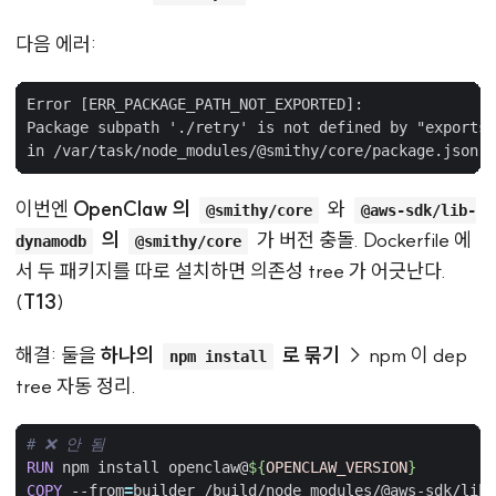
다음 에러:
Error [ERR_PACKAGE_PATH_NOT_EXPORTED]:

Package subpath './retry' is not defined by "exports"

이번엔
OpenClaw 의
와
@smithy/core
@aws-sdk/lib-
의
가 버전 충돌. Dockerfile 에
dynamodb
@smithy/core
서 두 패키지를 따로 설치하면 의존성 tree 가 어긋난다.
(
T13
)
해결: 둘을
하나의
로 묶기
→ npm 이 dep
npm install
tree 자동 정리.
# ❌ 안 됨
RUN
 npm install openclaw@
${
OPENCLAW_VERSION
}
COPY
 --from
=
builder /build/node_modules/@aws-sdk/lib-