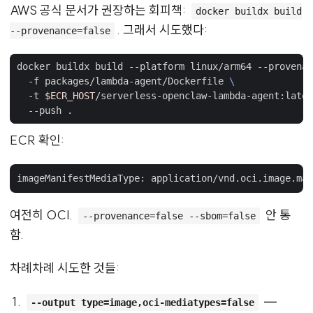
AWS 공식 문서가 권장하는 회피책:
docker buildx build
. 그래서 시도했다:
--provenance=false
docker buildx build --platform linux/arm64 --provenan
  -f packages/lambda-agent/Dockerfile 
  -t 
$ECR_HOST
/serverless-openclaw-lambda-agent:lates
ECR 확인:
여전히 OCI.
안 통
--provenance=false --sbom=false
함.
차례차례 시도한 것들:
—
--output type=image,oci-mediatypes=false