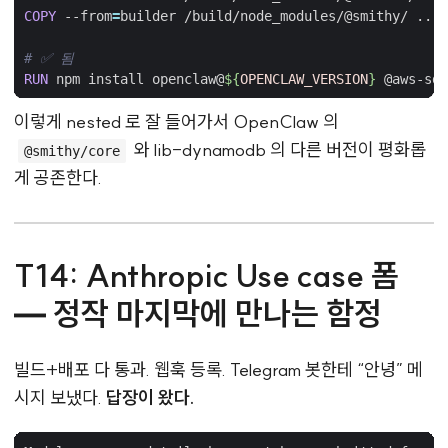
COPY
 --from
=
builder /build/node_modules/@smithy/ ...
# ✅ 됨
RUN
 npm install openclaw@
${
OPENCLAW_VERSION
}
 @aws-sdk
이렇게 nested 로 잘 들어가서 OpenClaw 의
와 lib-dynamodb 의 다른 버전이 평화롭
@smithy/core
게 공존한다.
T14: Anthropic Use case 폼
— 정작 마지막에 만나는 함정
빌드+배포 다 통과. 웹훅 등록. Telegram 봇한테 “안녕” 메
시지 보냈다.
답장이 왔다.