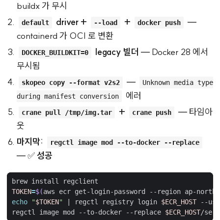
buildx 가 무시
driver +
+
—
default
--load
docker push
containerd 가 OCI 로 변환
legacy 빌더
— Docker 28 에서
DOCKER_BUILDKIT=0
무시됨
—
skopeo copy --format v2s2
Unknown media type
에러
during manifest conversion
+
— 타임아
crane pull /tmp/img.tar
crane push
웃
마지막:
regctl image mod --to-docker --replace
— ✅
성공
TOKEN
=
$(
aws ecr get-login-password --region ap-northe
echo
"
$TOKEN
"
|
 regctl registry login 
$ECR_HOST
regctl image mod --to-docker --replace 
$ECR_HOST