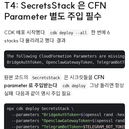
T4: SecretsStack 은 CFN
Parameter 별도 주입 필수
CDK 배포 시작했다.
한 번에 6
cdk deploy --all
stacks 다 올리려고 했다. 결과:
The following CloudFormation Parameters are missing a
원본 코드의
은 시크릿들을
CFN
SecretsStack
parameter 로 주입받는다
.
그냥 돌리면 항상
cdk deploy
실패. 다음과 같이 명시 주입 필요:
npx cdk deploy SecretsStack 
  --parameters 
"BridgeAuthToken=
$(
openssl rand -hex 3
  --parameters 
"OpenclawGatewayToken=
$(
openssl rand -
  --parameters 
"TelegramBotToken=
$TELEGRAM_BOT_TOKEN
"