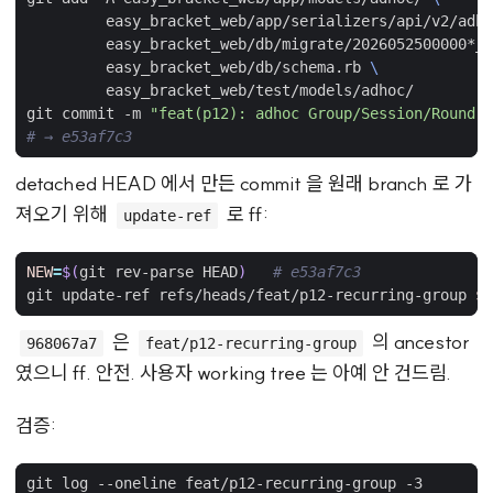
         easy_bracket_web/app/serializers/api/v2/adho
         easy_bracket_web/db/migrate/2026052500000*_*
         easy_bracket_web/db/schema.rb 
git commit -m 
"feat(p12): adhoc Group/Session/Round s
# → e53af7c3
detached HEAD 에서 만든 commit 을 원래 branch 로 가
져오기 위해
로 ff:
update-ref
NEW
=
$(
git rev-parse HEAD
)
# e53af7c3
git update-ref refs/heads/feat/p12-recurring-group 
$N
은
의 ancestor
968067a7
feat/p12-recurring-group
였으니 ff. 안전. 사용자 working tree 는 아예 안 건드림.
검증: