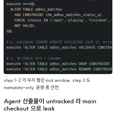
execute
<<~
SQL
ALTER
TABLE
adhoc_matches
ADD
CONSTRAINT
chk_adhoc_matches_status_v2
CHECK
(
status
IN
(
'open'
,
'playing'
,
'finished'
,
'ab
NOT
VALID
;
SQL
# 2. validate (SHARE UPDATE EXCLUSIVE lock 만, writ
execute
"ALTER TABLE adhoc_matches VALIDATE CONSTRAIN
# 3. 옛 CHECK 제거 + rename
execute
"ALTER TABLE adhoc_matches DROP CONSTRAINT ch
execute
"ALTER TABLE adhoc_matches RENAME CONSTRAINT 
step 1-2 가 무지 짧은 lock window, step 3 도
metadata-only. 운영 중 안전.
Agent 산출물이 untracked 라 main
checkout 으로 leak