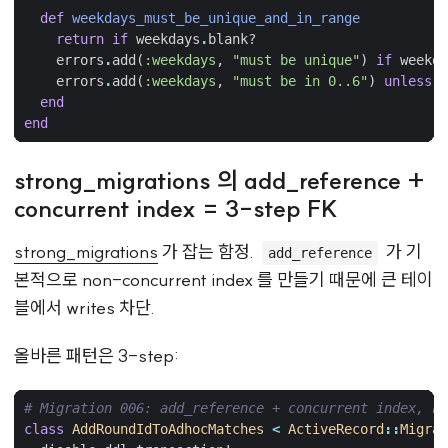
def
weekdays_must_be_unique_and_in_range
return
if
weekdays
.
blank?
errors
.
add
(
:weekdays
,
"must be unique"
)
if
weekda
errors
.
add
(
:weekdays
,
"must be in 0..6"
)
unless
w
end
end
strong_migrations 의 add_reference +
concurrent index = 3-step FK
strong_migrations
가 잡는 함정.
가 기
add_reference
본적으로 non-concurrent index 를 만들기 때문에 큰 테이
블에서 writes 차단.
올바른 패턴은 3-step:
# Migration 006: add_reference + concurrent index,
class
AddRoundIdToAdhocMatches
<
ActiveRecord
::
Migrat