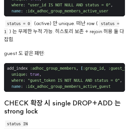
where
:
"user_id IS NOT NULL AND status = 0"
,
name
:
:idx_adhoc_group_members_active_user
(active) 만 unique. 떠난 row (
status = 0
status =
) 는 무제한 누적 가능. 히스토리 보존 + rejoin 허용 둘 다
1
잡힘.
guest 도 같은 패턴:
add_index
:adhoc_group_members
,
[
:group_id
,
:guest_to
unique
:
true
,
where
:
"guest_token IS NOT NULL AND status = 0"
,
name
:
:idx_adhoc_group_members_active_guest
CHECK 확장 시 single DROP+ADD 는
strong lock
status IN