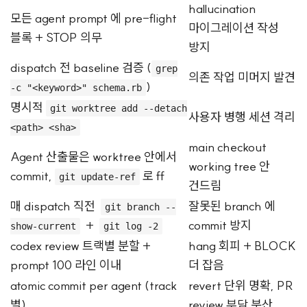
hallucination
모든 agent prompt 에 pre-flight
마이그레이션 작성
블록 + STOP 의무
방지
dispatch 전 baseline 검증 (
grep
의존 작업 미머지 발견
)
-c "<keyword>" schema.rb
명시적
git worktree add --detach
사용자 병행 세션 격리
<path> <sha>
main checkout
Agent 산출물은 worktree 안에서
working tree 안
commit,
로 ff
git update-ref
건드림
매 dispatch 직전
잘못된 branch 에
git branch --
+
commit 방지
show-current
git log -2
codex review 트랙별 분할 +
hang 회피 + BLOCK
prompt 100 라인 이내
더 잡음
atomic commit per agent (track
revert 단위 명확, PR
별)
review 부담 분산