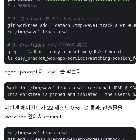
# → 968067a7
# 2. 그 commit 에 detached worktree pin
cd
# 3. Pre-flight 다시 (이번엔 통과)
grep -c 
"adhoc_"
 easy_bracket_web/db/schema.rb       
ls easy_bracket_web/app/services/matching/session_for
agent prompt 에
를 박는다:
cwd
이번엔 에이전트가 22 테스트 0 fail 로 통과. 산출물을
worktree 안에서 commit:
cd
git add -A easy_bracket_web/app/models/adhoc/ 