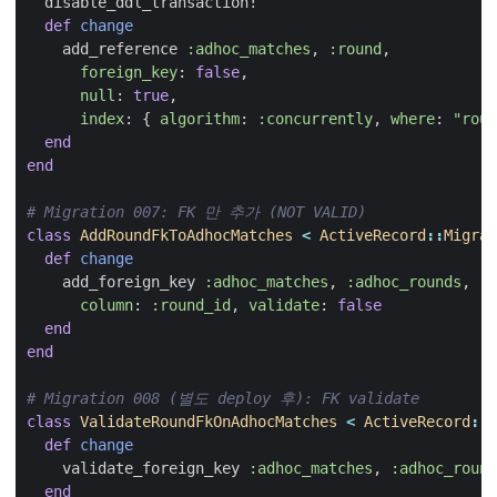
disable_ddl_transaction!
def
change
add_reference
:adhoc_matches
,
:round
,
foreign_key
:
false
,
null
:
true
,
index
:
{
algorithm
:
:concurrently
,
where
:
"roun
end
end
# Migration 007: FK 만 추가 (NOT VALID)
class
AddRoundFkToAdhocMatches
<
ActiveRecord
::
Migrat
def
change
add_foreign_key
:adhoc_matches
,
:adhoc_rounds
,
column
:
:round_id
,
validate
:
false
end
end
# Migration 008 (별도 deploy 후): FK validate
class
ValidateRoundFkOnAdhocMatches
<
ActiveRecord
::
M
def
change
validate_foreign_key
:adhoc_matches
,
:adhoc_round
end