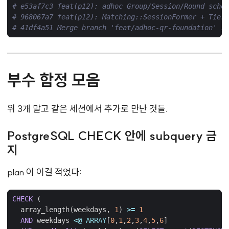
# e53af7c3 feat(p12): adhoc Group/Session/Round schem
# 968067a7 feat(p12): Matching::SessionFormer + TierB
# 41df4a51 Merge branch 'feat/adhoc-qr-foundation' in
부수 함정 모음
위 3개 말고 같은 세션에서 추가로 만난 것들.
PostgreSQL CHECK 안에 subquery 금
지
plan 이 이걸 적었다:
CHECK
(
array_length
(
weekdays
,
1
)
>=
1
AND
weekdays
<@
ARRAY
[
0
,
1
,
2
,
3
,
4
,
5
,
6
]