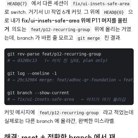
에서 다른 세션이
HEAD@{7}
fix/ui-insets-safe-area
로 switch. 거기서 UI 작업 6개 커밋. 그 위에
으
HEAD@{0}
로 내가
fix/ui-insets-safe-area 위에 P11 머지를 올린
거
. 의도는
위에 올리는 거였
feat/p12-recurring-group
는데, branch 가 바뀐 줄 모르고
친 결과.
git merge
# → d320bc13   (← 머지 전 상태, plan only)
# → 29c32984 merge: feat/adhoc-qr-foundation → feat/p
# → fix/ui-insets-safe-area   ← 머지가 여기 올라감
커밋 메시지에
라고 적었는데
feat/p12-recurring-group
실제로는 다른 branch 에 올라간, 완벽한 미스라벨.
해결: reset + 정확한 branch 에서 재