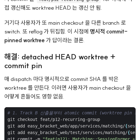
접 갱신해도 worktree HEAD 는 갱신 안 됨.
거기다 사용자가 또 main checkout 을 다른 branch 로
switch. 또 reflog 가 뒤집힘. 이 시점에
명시적 commit-
pinned worktree
가 답이라는 결론.
해결: detached HEAD worktree +
commit pin
매 dispatch 마다 명시적으로 commit SHA 를 박은
worktree 를 만든다. 이러면 사용자가 main checkout 을
어떻게 흔들어도 영향 없음.
# 1. Track B 산출물부터 atomic commit (worktree pi
git add easy_bracket_web/app/services/matching/
{
sessi
git add easy_bracket_web/test/services/matching/
{
sess
git commit -m 
"feat(p12): Matching::SessionFormer + T