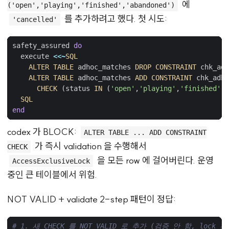
에
('open','playing','finished','abandoned')
를 추가하려고 했다. 첫 시도:
'cancelled'
safety_assured
do
execute
<<~
SQL
ALTER
TABLE
adhoc_matches
DROP
CONSTRAINT
chk_adh
ALTER
TABLE
adhoc_matches
ADD
CONSTRAINT
chk_adho
CHECK
(
status
IN
(
'open'
,
'playing'
,
'finished'
,
'
SQL
end
codex 가 BLOCK:
ALTER TABLE ... ADD CONSTRAINT
가 즉시 validation 을 수행해서
CHECK
을 모든 row 에 걸어버린다. 운영
AccessExclusiveLock
중인 큰 테이블에서 위험.
NOT VALID + validate 2-step 패턴이 정답:
# 1. 새 CHECK 를 NOT VALID 로 추가 (검증 안 함, lock 최