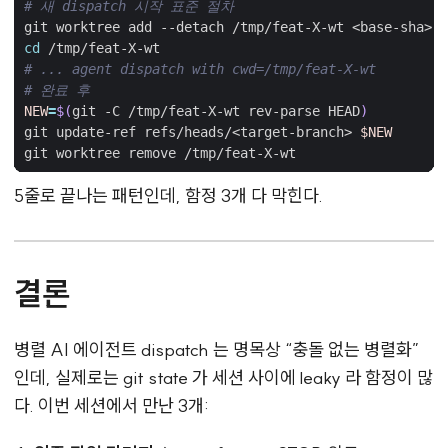
# 새 dispatch 시작 표준 절차
cd
# ... agent dispatch with cwd=/tmp/feat-X-wt
# 완료 후
NEW
=
$(
git -C /tmp/feat-X-wt rev-parse HEAD
)
git update-ref refs/heads/<target-branch> 
$NEW
5줄로 끝나는 패턴인데, 함정 3개 다 막힌다.
결론
병렬 AI 에이전트 dispatch 는 명목상 “충돌 없는 병렬화”
인데, 실제로는 git state 가 세션 사이에 leaky 라 함정이 많
다. 이번 세션에서 만난 3개: