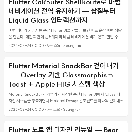
Flutter GoRouter ShellRoute로 바텀
역사랑 휴가지원) — 여행비 최대 50~70% 환급 어떤 제도인가 농어촌
네비게이션 전역 유지하기 — 삽질부터
인구감소 지역으로 여행하면 사용한 경비의 50%를 모바일 지역사랑상품
권으로 돌려주는 제도다. 행안부가 지정한 인구감소지역 89개 중 도시자
Liquid Glass 인터랙션까지
치구를 제외한 84개 지역이 대상이고, 2026년 상반기 시범사업으로 선
바텀 네비가 사라지는 순간 Flutter 앱을 만들다 보면 어느 순간 이런 상황
정된 16곳이 4월부터 운영된다. ...
을 만난다. 메인 화면에 탭 5개짜리 바텀 네비게이션 바가 있고, 할일 수정
이나 새 메모 생성 버튼을 누르면 context.push('/tasks/new')로 화면을
2026-03-24 00:00
·
9분 소요
·
Seunghan
전환한다. 그런데 화면이 전환되는 순간 바텀 네비가 통째로 사라진다.
iOS 네이티브 앱에서는 탭 안에서 push 하면 탭 바가 유지된다. Apple의
메모 앱에서 메모를 열어도, 미리 알림에서 항목을 수정해도 하단 탭 바는
Flutter Material SnackBar 걷어내기
그대로 있다. 그런데 Flutter에서는 기본적으로 이렇게 동작하지 않는다.
--- Overlay 기반 Glassmorphism
원인을 찾아보니 라우터 구조 자체의 문제였다. ...
Toast + Apple HIG 시스템 색상
Material SnackBar가 거슬리기 시작한 순간 Flutter 앱에서 Glass 디
자인 시스템을 구축하면서 Material Design 컴포넌트를 하나씩 걷어내고
있었다. AlertDialog는 GlassDialog로, Card는 GlassCard로,
2026-03-24 00:00
·
7분 소요
·
Seunghan
AppBar는 GlassAppBar로. 하나씩 바꿔가니 앱 전체가 반투명 블러 기
반의 통일된 느낌이 잡혔다. 그런데 문제가 하나 남았다. 토스트 알림이었
다. ScaffoldMessenger.of(context).showSnackBar()로 띄우는
Flutter 노트 앱 디자인 리뉴얼 — Bear