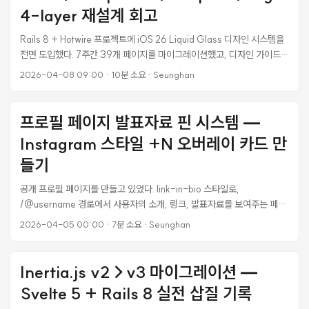
리 회사에 어떤 영향?” 같은 후속 질문을 하면, LLM이 답변을 돌려주면서
4-layer 재설계 회고
근거 조문을 인용한다. 그 인용이 진짜인지 아닌지를 사용자에게 떠넘길 수
는 없었다. ...
Rails 8 + Hotwire 프로젝트에 iOS 26 Liquid Glass 디자인 시스템을
전면 도입했다. 7주간 39개 페이지를 마이그레이션했고, 디자인 가이드
위반 417건이 0건이 됐다. 18개 파일로 구성된 마이그레이션 설계서도 있
2026-04-08 09:00
·
10분 소요
·
Seunghan
었고, 단계별(Phase 1-7) 체크리스트도 있었다. 스스로 만족했다. 그 다
음에 사용자가 한마디 했다. “토큰/컴포넌트/템플릿/페이지 형태로 반영
이되어야하는데 디자인시스템부터 점검해” 그 문장 하나로 전부 무너졌다.
프로필 페이지 발표자료 핀 시스템 —
점검해보니 내가 한 건 디자인 시스템이 아니라 CSS 리스킨이었다. 이 글
Instagram 스타일 +N 오버레이 카드 만
은 그 깨달음과 재설계 과정의 기록이다. AI 코딩의 함정 — 페이지마다
“시스템처럼” 보이게 만들기 처음에는 단계별로 잘 진행했다고 생각했다.
들기
토큰 파일을 만들었고(iOS 26 79개 컬러 × 4모드), 6개 공통 ERB 파셜
공개 프로필 페이지를 만들고 있었다. link-in-bio 스타일로,
을 만들었고(toolbar, list_row, button 등), 각 페이지마다 전용 CSS 파
/@username 경로에서 사용자의 소개, 링크, 발표자료를 보여주는 페이
일을 분리했다. 39개 페이지가 모두 새 디자인으로 바뀌었고, grep으로
지다. 발표자료가 9개 올라가 있었는데, 전부 나열하니까 프로필이 포트폴
위반을 측정했더니 0건이었다. ...
2026-04-05 00:00
·
7분 소요
·
Seunghan
리오 사이트처럼 변해버렸다. 스크롤이 길어지고, 정작 중요한 링크들이
묻혔다. 사용자가 원하는 3개만 “핀"해서 보여주고, 나머지는 별도 페이지
로 유도하는 게 맞았다. 그런데 “더보기"를 어떻게 보여줄지가 문제였다.
Inertia.js v2→v3 마이그레이션 —
별도 버튼? 빈 카드? 결국 Instagram 앨범처럼 마지막 썸네일 위에 반투
Svelte 5 + Rails 8 실전 삽질 기록
명 오버레이를 올리는 방식으로 갔다. 이 글은 그 과정의 기록이다. 기존 구