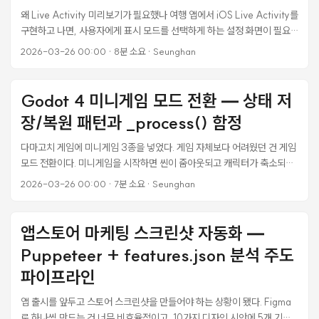
OpenAI 키가 있는 사람은 GPT로, Claude 키가 있는 사람은 Claude로
왜 Live Activity 미리보기가 필요했나 여행 앱에서 iOS Live Activity를
— 각자 가진 키를 쓸 수 있어야 했다. ...
구현하고 나면, 사용자에게 표시 모드를 선택하게 하는 설정 화면이 필요
하다. 일정 모드, 예산 모드, 자동 모드, 결합 모드 — 이렇게 네 가지 옵션
2026-03-26 00:00
·
8분 소요
·
Seunghan
이 있는데, 문제는 이 모드를 바꿨을 때 잠금화면에서 실제로 어떻게 보이
는지 사용자가 알 수 없다는 점이었다. 설정 화면 하단에 Dynamic Island
compact 형태의 간단한 미리보기는 있었다. 하지만 사용자가 Live
Godot 4 미니게임 모드 전환 — 상태 저
Activity를 가장 많이 보는 곳은 잠금화면이다. 작은 알약 모양 미리보기로
장/복원 패턴과 _process() 함정
는 “이 모드를 선택하면 잠금화면이 이렇게 바뀝니다"를 전달하기 어려웠
다. ...
다마고치 게임에 미니게임 3종을 넣었다. 게임 자체보다 어려웠던 건 게임
모드 전환이다. 미니게임을 시작하면 씬이 줌아웃되고 캐릭터가 축소되고
이동 범위가 바뀌고 배경이 교체된다. 게임이 끝나면 이 모든 게 원래대로
2026-03-26 00:00
·
7분 소요
·
Seunghan
돌아와야 한다. 하나라도 복원을 빠뜨리면 버그가 된다. 캐릭터가 작은 채
로 남아있거나, 배경이 확장된 채로 유지되거나, 이동 범위가 좁아진 채로
고정된다. 유저는 “게임이 망가졌다"고 느낀다. 이 글에서는 미니게임 모드
앱스토어 마케팅 스크린샷 자동화 —
전환 시 상태 관리 패턴과, 실제로 터진 버그들의 원인과 해결을 정리한다.
Puppeteer + features.json 분석 주도
문제의 본질: 임시 상태 vs 영구 상태 미니게임 모드는 임시 상태다. 잠깐
동안만 다른 설정을 쓰고, 끝나면 원래대로 돌아간다. 이게 간단해 보이는
파이프라인
데 실제로는 복잡하다. ...
앱 출시를 앞두고 스토어 스크린샷을 만들어야 하는 상황이 됐다. Figma
로 하나씩 만드는 건 너무 비효율적이고, 10가지 디자인 시안에 5개 기능