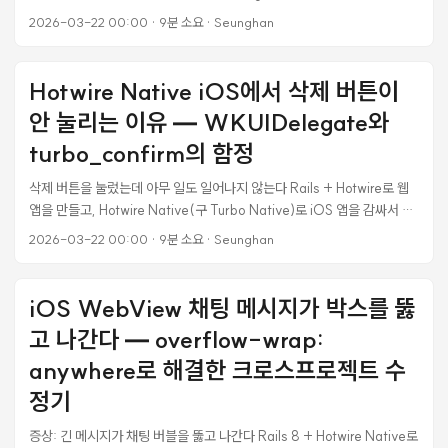
지를 보내면 집에 있는 내 Mac의 Claude Code가 코드를 짜고 파일을 수
2026-03-22 00:00
·
9분 소요
·
Seunghan
정한 뒤 결과를 답장으로 보내주는 기능이다. 폰에서 “auth.py 버그 고쳐
줘” 보내면 → 맥미니 Claude가 코드 파일 열고 수정하고 → “완료했습니
다, 커밋했어요” 답장이 오는 식이다. 설정하면서 꽤 삽질을 했다. 이 글은
Hotwire Native iOS에서 삭제 버튼이
그 과정을 그대로 기록한 문서다. Claude Code Channels가 뭔가 기본
안 눌리는 이유 — WKUIDelegate와
아키텍처 Claude Code Channels는 MCP(Model Context
Protocol) 기반 플러그인이다. Claude Code 세션 안에 Telegram 또는
turbo_confirm의 함정
Discord와 연결된 MCP 서버를 서브프로세스로 띄우고, 외부 메시지를
삭제 버튼을 눌렀는데 아무 일도 일어나지 않는다 Rails + Hotwire로 웹
세션 안으로 밀어넣는(push) 구조다. ...
앱을 만들고, Hotwire Native(구 Turbo Native)로 iOS 앱을 감싸서 배
포하는 구조를 쓰고 있었다. 웹에서는 모든 것이 잘 동작했다. 삭제 버튼을
2026-03-22 00:00
·
9분 소요
·
Seunghan
누르면 “정말 삭제하시겠습니까?” 확인 다이얼로그가 뜨고, 확인을 누르
면 삭제가 진행됐다. 그런데 iOS 네이티브 앱에서 같은 버튼을 누르면 아
무 반응이 없었다. 에러도 없고, 크래시도 없고, 그냥 조용히 무시됐다. 상
iOS WebView 채팅 메시지가 박스를 뚫
태 변경 버튼, 라운드 추가/삭제 버튼, 토너먼트 삭제 버튼 —
고 나간다 — overflow-wrap:
turbo_confirm이 붙은 모든 버튼이 죽어있었다. ...
anywhere로 해결한 크로스프로젝트 수
정기
증상: 긴 메시지가 채팅 버블을 뚫고 나간다 Rails 8 + Hotwire Native로