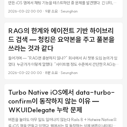
만든 iOS 앱에서 채팅 기능을 테스트하던 중 문제를 발견했다. 긴 URL이
나 공백 없는 연속 문자열을 보내면 메시지가 채팅 버블 영역을 벗어나 화
2026-03-22 00:00
·
9분 소요
·
Seunghan
면 밖으로 튀어나가는 현상이 발생했다. 웹 브라우저에서는 멀쩡하게 보이
는데, iOS 네이티브 앱(WKWebView)에서만 문제가 재현됐다. 가로 스
크롤이 생기고, 메시지 영역 전체 레이아웃이 깨져버린다. 처음엔
RAG의 한계와 에이전트 기반 하이브리
“Tailwind break-words 넣어놨는데 왜 안 되지?” 싶었지만, 파고 들어
드 검색 — 청킹은 요약본을 주고 풀본을
가보니 CSS overflow-wrap, flexbox intrinsic sizing, iOS WebKit
호환성이 복합적으로 얽힌 문제였다. ...
쓰라는 것과 같다
들어가며 — “RAG면 충분하지 않냐?” 회사에서 AI 챗봇 도입 논의가 있
었다. 누군가가 이렇게 말했다. “사이트맵 정도 수준에서 간단한 RAG는
충분히 가능하지 않냐, 비싼 돈 들이지 않고서.” 틀린 말은 아니다. FAQ 수
2026-03-22 00:00
·
8분 소요
·
Seunghan
준의 챗봇이라면 RAG(Retrieval Augmented Generation)로 충분하
다. 하지만 내가 직접 MVP를 만들어보면서 깨달은 건, 복잡한 업무 문서
를 다루는 챗봇에서는 RAG만으로 부족하다는 것이었다. 수백 페이지짜
Turbo Native iOS에서 data-turbo-
리 서류를 청킹하고, 임베딩하고, 벡터 DB에 넣고, 리랭킹까지 해봤다. 결
confirm이 동작하지 않는 이유 —
과는? AI에게 책의 요약본을 주고 “전체 내용에 대해 완전하게 답해라"고
하는 것과 같았다. ...
WKUIDelegate 누락 문제
버튼을 눌러도 아무 일도 일어나지 않는다 Rails 8 + Hotwire Native으
로 iOS 앱을 만들고 있었다. 웹에서는 잘 동작하는 삭제 버튼이 네이티브