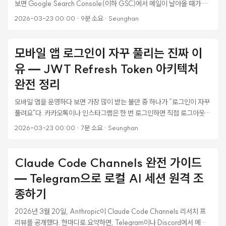
보면 Google Search Console(이하 GSC)에서 메일이 날아올 때가 있
수 있다. 이건 느리다. ...
다. 대부분은 “색인 생성이 완료되었습니다” 같은 좋은 소식이지만, 이번
2026-03-23 00:00
·
9분 소요
·
Seunghan
에는 달랐다. 크롤링됨 - 현재 색인이 생성되지 않음 유효성 검사 상태: 실
패함 영향을 받은 페이지: 14개 14개 페이지가 Google에 의해 크롤링은
되었지만, 검색 결과에는 나타나지 않는 상태였다. 이전에 유효성 검사를
모바일 앱 로그인이 자꾸 풀리는 진짜 이
요청했지만 실패로 돌아왔다. 무엇이 문제인지, 어떻게 해결했는지 기록한
유 — JWT Refresh Token 아키텍처
다. ‘크롤링됨 - 현재 색인이 생성되지 않음’이란? Google의 페이지 색인
생성 과정은 크게 3단계로 나뉜다: ...
완전 정리
모바일 앱을 운영하다 보면 가장 많이 받는 불만 중 하나가 “로그인이 자꾸
풀려요"다. 카카오톡이나 인스타그램은 한 번 로그인하면 직접 로그아웃하
기 전까지 영원히 유지되는데, 내 앱은 왜 하루만 지나면 다시 로그인하라
2026-03-23 00:00
·
7분 소요
·
Seunghan
고 하는 걸까? 이 글은 Flutter 앱 + Rails 8 API 환경에서 로그인 세션이
반복적으로 풀리는 문제를 추적하고 해결한 과정을 기록한다. 단순히
“TTL을 늘려라"가 아니라, JWT 인증 시스템의 구조적 문제를 하나씩 찾
Claude Code Channels 완전 가이드
아가는 과정이다. 증상: 1시간마다 로그인이 풀림 앱을 백그라운드에 두었
— Telegram으로 로컬 AI 세션 원격 조
다가 1시간 후에 열면 로그인 화면으로 돌아간다. 사용 중에는 문제가 없는
데, 잠깐 앱을 닫았다 열면 세션이 사라진다. ...
종하기
2026년 3월 20일, Anthropic이 Claude Code Channels 리서치 프
리뷰를 공개했다. 한마디로 요약하면, Telegram이나 Discord에서 메시