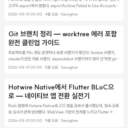
고 IPA export에서 멈췄다. exportArchive Failed to Use Accounts라
는 에러가 뜨는데, 구글링해도 명쾌한 답이 없었다. 결국 3가지 다른 에러
2026-03-31 00:00
·
4분 소요
·
Seunghan
를 연달아 만나면서 해결했고, 그 과정을 정리한다. 에러 1:
exportArchive Failed to Use Accounts flutter build ipa --release
--dart-define=ENV=prod --export-options-
Git 브랜치 정리 — worktree 에러 포함
plist=ios/ExportOptions.plist 아카이브 빌드는 잘 된다: ✓ Built
완전 클린업 가이드
build/ios/archive/Runner.xcarchive (197.5MB) [✓] App Settings
Validation • Version Number: 1.0.1 • Build Number: 9 • Display
프로젝트를 어느 정도 운영하다 보면 브랜치가 쌓인다. feature 브랜치,
Name: My App • Bundle Identifier: com.example.app 근데 바로
claude가 만든 자동 브랜치, dependabot 브랜치까지 정리 안 하면 git
다음 줄에서: ...
branch -a 결과가 화면 가득 찬다. 오늘 작업하다 머지된 브랜치들 싹 정
2026-03-31 00:00
·
5분 소요
·
Seunghan
리했는데, feature/link-in-bio 삭제하려고 하니까 이런 에러가 났다.
error: cannot delete branch 'feature/link-in-bio' used by
worktree at '/path/to/.worktrees/link-in-bio' 처음엔 그냥 -D 옵션
Hotwire Native에서 Flutter BLoC으
으로 강제 삭제하면 되지 않나 싶었는데, 그게 올바른 방법이 아니다.
로 — 네이티브 앱 전환 실전기
worktree를 먼저 제거하는 게 맞다. PR이 이미 머지됐는지 확인하는 법
브랜치 정리 전에 먼저 해야 할 게 있다. 각 브랜치가 main에 이미 포함됐
Rails 웹앱에 Hotwire Native로 iOS 앱을 감싸서 출시했는데, 접속 오류
는지 확인하는 것. ...
로 심사가 반복 반려됐다. WebView 기반의 한계를 느끼고 Flutter +
BLoC 패턴으로 순수 네이티브 전환을 결정했다. 이 글은 실제로 웹앱을
2026-03-31 00:00
·
9분 소요
·
Seunghan
Flutter 앱으로 전환하면서 겪은 설계, 삽질, 해결 과정을 정리한 것이다.