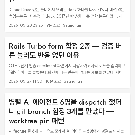
iCloud Drive 깊은 폴더에서 오래된 docx 하나를 다시 열었다. 파일명은
백업본논문_재수정_1.docx. 2017년 학부생 때 쓴 철학 논문이었다. 제목
은 「‘가면’의 정체에 대한 철학적 분석 — SNS와 〈가면의 꿈〉(1975) 중
2026-05-28 23:25
·
9분 소요
·
Seunghan
심으로」. 그땐 그냥 졸업 요건을 채우려고 쓴 글이었는데, 오늘 다시 읽으
니 다른 게 보였다. 지금의 언어로 다시 읽으니, 이 논문이 다루던 것은 임
포스터 신드롬(Impostor Syndrome)과 닮은 정서 구조였다. 임상심리학
Rails Turbo form 함정 2종 — 검증 버
용어는 한 단어도 쓰지 않았지만, Pauline Clance가 1978년에 명명한 그
튼 눌러도 반응 없던 이유
현상과 비슷한 문제의식을 SNS 시대의 언어로 건드리고 있었던 셈이다.
...
OTP 2단계 인증 enrollment 화면에서 사용자가 6자리 코드를 입력하고
“확인” 버튼을 눌렀는데 화면에 아무 반응이 없다는 제보를 받았다. 서버
로그에는 정상 처리됐다고 찍혀 있고, 응답 바디도 정상 크기였다. 그런데
2026-05-27 11:30
·
10분 소요
·
Seunghan
브라우저는 그대로 멈춰 있었다. 같은 날 오전에는 다른 사용자가 같은 화
면에서 코드를 입력하고 Enter 키를 쳤더니 “2단계 인증이 활성화되어 있
지 않습니다” 라는 엉뚱한 alert 가 떴다고 했다. 서버 로그를 까보니 사용
병렬 AI 에이전트 6명을 dispatch 했더
자가 누른 적 없는 DELETE 액션이 호출됐다. 두 사고 모두 Turbo Drive
니 git branch 함정 3개를 만났다 —
가 원인이었다. Rails 7 부터 기본 활성화된 이 친구가 form 동작에 미묘
하게 개입하면서 발생한, 알아두지 않으면 매번 새로 깨닫게 되는 함정 두
worktree pin 패턴
종이다. 같은 날 두 번 터진 김에 정리한다. ...
새 feature 를 6개 트랙으로 쪼개서 AI 에이전트 6명에게 병렬로 던지는