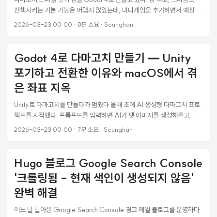
산책시키는 기본 기능은 어렵지 않았는데, 미니게임을 추가하면서 예상 못
한 문제가 쏟아졌다. 똥 피하기 게임 하나 만드는데 좌표계 문제로 반나절
2026-03-23 00:00
·
8분 소요
·
Seunghan
을 날렸다. 이 글에서는 Godot 4의 Tween 루프 문법, 부모 노드 스케일
변경 시 자식 좌표 보정, 그리고 _process()에서 값이 매 프레임 덮어써
지는 함정까지 실제로 겪은 삽질을 정리한다. Godot 4 Tween의
Godot 4로 다마고치 만들기 — Unity
set_loops() 함정 에러 상황 똥이 하늘에서 떨어지면서 회전하는 애니메
포기하고 전환한 이유와 macOS에서 겪
이션을 넣으려고 이렇게 작성했다: ...
은 좌표 지옥
Unity로 다마고치를 만들다가 멈췄다 올해 초에 AI 생성형 다마고치 프로
젝트를 시작했다. 프롬프트를 입력하면 AI가 펫 이미지를 생성해주고, 밥
주고 씻기고 놀아주면서 키우는 방치형 게임이다. 처음에는 당연히 Unity
2026-03-23 00:00
·
7분 소요
·
Seunghan
를 선택했다. 2D 게임이니까 Unity면 충분하다고 생각했고, WebGL
export로 모바일 웹뷰에 임베딩하면 크로스 플랫폼도 해결될 거라고 봤
다. 문제는 바이브코딩이었다. Claude Code로 게임 로직을 짜는데,
Hugo 블로그 Google Search Console
Unity의 .unity 씬 파일은 직렬화된 YAML에 GUID 참조가 가득하다. AI
'크롤링됨 - 현재 색인이 생성되지 않음'
가 씬 구조를 읽고 이해하기가 사실상 불가능했다. C# 코드는 그나마 낫지
만, Unity는 하나의 기능을 구현하는 패턴이 너무 다양하다.
완벽 해결
MonoBehaviour 싱글톤, ScriptableObject 이벤트, 의존성 주입,
어느 날 날아온 Google Search Console 경고 메일 블로그를 운영하다
ECS — AI가 프로젝트에서 어떤 패턴을 쓰는지 먼저 파악해야 코드를 짤