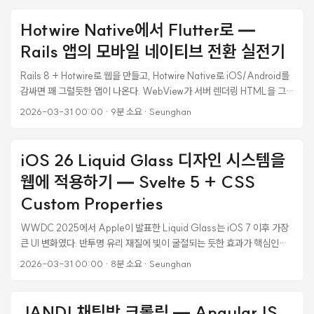
Hotwire Native가 안 된 이유 Hotwire Native는 WKWebView 위에
얇은 네이티브 셸을 씌우는 구조다. Turbo Navigator가 URL 기반으로
Hotwire Native에서 Flutter로 —
네비게이션을 처리하고, Bridge Component로 네이티브 UI를 부분적으
Rails 앱의 모바일 네이티브 전환 실전기
로 제어한다. 웹 개발자 입장에서는 최소 비용으로 앱을 만들 수 있어서 매
력적이다. ...
Rails 8 + Hotwire로 웹을 만들고, Hotwire Native로 iOS/Android를
감싸면 꽤 그럴듯한 앱이 나온다. WebView가 서버 렌더링 HTML을 그
대로 보여주니 코드 한 벌로 3플랫폼을 커버할 수 있다. 실제로 이 방식으
2026-03-31 00:00
·
9분 소요
·
Seunghan
로 프로덕션에서 잘 돌아가는 앱을 운영하고 있었다. 그런데 점점 한계가
보이기 시작했다. 오프라인 지원이 안 되고, 네이티브 애니메이션도 못 쓰
고, WebView 특유의 뚝뚝 끊기는 느낌이 있었다. 결국 Flutter로 풀 네이
iOS 26 Liquid Glass 디자인 시스템을
티브 전환을 결정했고, 설계부터 프로덕션 배포까지 약 2주 만에 끝냈다.
웹에 적용하기 — Svelte 5 + CSS
그 과정을 정리한다. ...
Custom Properties
WWDC 2025에서 Apple이 발표한 Liquid Glass는 iOS 7 이후 가장
큰 UI 변화였다. 반투명 유리 재질에 빛이 굴절되는 듯한 효과가 핵심인데,
이걸 실제 웹 프로젝트에 적용해봤다. Figma Community Kit에서 디자
2026-03-31 00:00
·
8분 소요
·
Seunghan
인 토큰을 추출하고, CSS Custom Properties로 변환한 뒤, Svelte 5
컴포넌트로 만들어서 Rails + Inertia.js 프로젝트의 실제 페이지에 붙이
는 전 과정을 정리한다. 결론부터 말하면, iOS 26 디자인 시스템은 웹에서
JANDI 채팅방 크롤링 — AngularJS