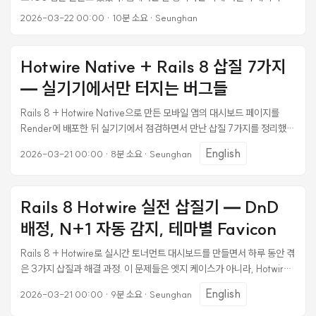
앱에서는 완전히 먹통이었다. <%= button_to "삭제",
2026-03-22 00:00
·
10분 소요
·
Seunghan
tournament_path(@tournament), method: :delete, form: { data:
{ turbo_confirm: "정말 삭제하시겠습니까?" } } %> 웹 브라우저에서
클릭하면 “정말 삭제하시겠습니까?” 확인 다이얼로그가 뜨고, 확인하면
Hotwire Native + Rails 8 삽질 7가지
삭제가 진행된다. 그런데 iOS 앱에서는 버튼을 탭해도 아무 반응이 없다.
— 실기기에서만 터지는 버그들
에러도 없고, 로그도 없고, 그냥 조용히 무시된다. 처음에는
turbo_confirm을 form: 옵션에 넣느냐 data: 옵션에 넣느냐의 문제인
Rails 8 + Hotwire Native으로 만든 모바일 앱의 대시보드 페이지를
줄 알았다. button_to의 turbo_confirm은 form 태그의 data 속성으로
Render에 배포한 뒤 실기기에서 점검하면서 만난 삽질 7가지를 정리했
전달해야 하기 때문이다. 하지만 코드는 정확했다. 웹에서 되는데 네이티브
다. WKWebView 위에서 돌아가는 하이브리드 앱 특성상, 데스크톱 브라
에서만 안 되니까 iOS 쪽 문제가 확실했다. ...
English
2026-03-21 00:00
·
8분 소요
·
Seunghan
우저에서는 발견되지 않는 함정들이 많았다. 이 글에서 다루는 주요 키워
드: Hotwire Native 모바일 레이아웃, Content Security Policy CDN
차단, Turbo const/let 재선언 에러, backdrop-filter 성능, Stimulus
Rails 8 Hotwire 실전 삽질기 — DnD
컨트롤러 자동 등록, CSS contain 최적화. 프로젝트 환경 Backend:
Rails 8 + PostgreSQL Frontend: Hotwire (Turbo + Stimulus) +
배정, N+1 자동 감지, 테마별 Favicon
ERB + Tailwind CSS 4 Mobile: Hotwire Native (iOS
WKWebView) Realtime: ActionCable (WebSocket) Deploy:
Rails 8 + Hotwire로 실시간 토너먼트 대시보드를 만들면서 하루 동안 겪
Render.com Asset Pipeline: importmap-rails (CDN pin 방식) 대시
은 3가지 삽질과 해결 과정. 이 문제들은 엣지 케이스가 아니라, Hotwire
보드 페이지 구성: 코트 카드 grid (코트 수 x 라운드 수), 선수 DnD 리스
프로그래밍 모델이 런타임에서 드러내는 자연스러운 마찰 지점들이다. 1.
English
2026-03-21 00:00
·
9분 소요
·
Seunghan
트, 경기 목록, 교류 현황 통계. 코트 5개 x 8라운드 = 40장의 카드가 한
Turbo Stream + Stimulus DnD: DOM 교체 후 이벤트가 사라진다 문
페이지에 렌더링되는 구조. ...
제 선수 칩을 코트 카드에 드래그하면 서버에 POST → Turbo Stream으