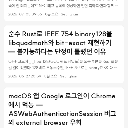
죽이 안 터지는데?” NFC 태그 등록에 성공하면 전면 축하 화면과 함께 색
종이(confetti)가 쏟아지게 만들어놨는데, 실기기에서 카드만 뜨고 파티
2026-07-03 09:56
·
8분 소요
·
Seunghan
클이 전혀 안 보인다는 거다. 코드를 보면 멀쩡하다. CAEmitterLayer를
UIViewRepresentable로 감싼 전형적인 confetti 구현이고, 시뮬레이터
프리뷰에서는 몇 달 전부터 잘 돌았다. 그런데 iOS 26 실기기에서는 빌드
순수 Rust로 IEEE 754 binary128을
를 두 번 갈아엎어도 안 터졌다. 결론부터 말하면 iOS 26에서
libquadmath와 bit-exact 재현하기
emitterSize가 화면 전체폭인 .line emitter는 셀 구성과 타이밍이 전부
정상이어도 방출 자체가 통째로 드롭되는 회귀가 있었고, 검색해도 안 나
— 불가능하다는 단정이 틀렸던 이유
오는 문제라 A/B 판별로 직접 격리해야 했다. 이 글은 그 4라운드 디버깅
C++ 코드에 __float128(GCC 쿼드 정밀도)을 쓰는 부분을 Rust로 옮
기록이다. 가는 길에 SwiftUI @Observable의 수동 Binding 추적 단절,
길 일이 있었다. 128비트 부동소수점, IEEE 754로는 binary128이다.
updateUIView zero-bounds 레이스 같은 다른 함정도 두 개 잡았다. ...
f32/f64처럼 Rust 표준에 f128이 있긴 한데, 막상 손대보니 “이건 순수
2026-06-27 20:59
·
8분 소요
·
Seunghan
Rust로는 못 한다"는 결론이 먼저 나왔다. 그런데 그 단정이 틀렸다. 정확
히는 반은 맞고 반은 틀렸다. 며칠을 들여 직접 순수 Rust 파서를 만들고 6
만 건 넘는 차등 퍼징으로 검증하고 나서야, “왜 안 된다고 생각했는지"와
macOS 앱 Google 로그인이 Chrome
“왜 사실은 되는지"가 둘 다 명확해졌다. 그 기록이다. 이 글에 서비스나 도
에서 먹통 —
메인 얘기는 없다. 순수하게 binary128, libquadmath, IEEE 754, Rust
FFI 이야기만 한다. ...
ASWebAuthenticationSession 버그
와 external browser 우회