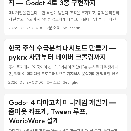
칙 — Godot 4로 3종 구현까지
esbuild나 webpack 같은 번들러 없이, ESM(ES Modules)을 CDN에
서 직접 가져다 쓴다. 설정이 단순한 대신 CommonJS 전용 패키지나
미니게임을 만들다 보면 욕심이 생긴다. 조작을 추가하고, 규칙을 복잡하
CSS를 함께 번들링해야 하는 라이브러리는 쓰기 어렵다. ...
게 만들고, 스코어 시스템을 정교하게 다듬고. 그런데 막상 플레이하면 재
미없다. 5초 안에 “이게 뭐하는 게임이지?“가 파악이 안 되면 이미 실패다.
2026-03-24 00:00
·
7분 소요
·
Seunghan
닌텐도 R&D1 팀이 2003년에 만든 WarioWare(미니게임천국)는 이 문
제를 정면으로 해결한 게임이다. 5초짜리 게임 200개를 쏟아내면서도 하
나하나가 직관적이다. 이 글에서는 WarioWare의 설계 원칙을 분석하고,
한국 주식 수급분석 대시보드 만들기 —
내 다마고치 프로젝트에 적용한 과정을 기록한다. WarioWare가 20년째
pykrx 사망부터 네이버 크롤링까지
연구 대상인 이유 WarioWare 시리즈는 게임 디자인 수업에서 단골 교재
다. “마이크로게임"이라는 장르를 사실상 창조했기 때문이다. ...
주식 투자에서 “외국인이 샀다”, “기관이 팔았다"는 뉴스를 자주 접하지
만, 정작 이 데이터를 프로그래밍으로 가져와서 분석하려면 막막한 경우가
많다. 특히 한국 시장은 KRX가 투자자별 매매동향을 공개하고 있어 데이
2026-03-24 00:00
·
8분 소요
·
Seunghan
터 접근성이 좋은 편인데, 문제는 이걸 자동화하는 도구들이 생각보다 불
안정하다는 거다. 이번에 수급분석 웹 대시보드를 만들면서 겪은 삽질을 기
록한다. pykrx가 완전히 깨져서 네이버 증권 크롤링으로 우회한 과정,
Godot 4 다마고치 미니게임 개발기 —
lightweight-charts로 누적 순매수 차트를 구현하면서 Y축 포맷팅에서
줌아웃 좌표계, Tween 루프,
막힌 부분, 그리고 실제 데이터를 수집해서 대시보드에 연결하기까지의 전
체 과정이다. ...
WarioWare 설계
다마고치 스타일 펫 게임을 Godot 4로 만들고 있다. 밥 주고, 쓰다듬고,