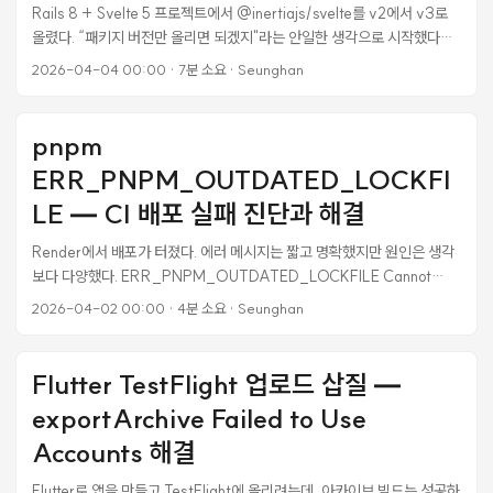
조: 전부 보여주기 처음 구현은 단순했다. 컨트롤러에서
Rails 8 + Svelte 5 프로젝트에서 @inertiajs/svelte를 v2에서 v3로
published.on_profile 스코프로 가져온 발표자료를 전부 넘기고, 프론트
올렸다. “패키지 버전만 올리면 되겠지"라는 안일한 생각으로 시작했다가
에서 2열 그리드로 렌더링했다. ...
반나절을 날렸다. 이 글은 그 삽질의 기록이다. 왜 업그레이드해야 했나 프
2026-04-04 00:00
·
7분 소요
·
Seunghan
로젝트에서 Svelte 5를 쓰고 있었는데, @inertiajs/svelte v2는 Svelte
5를 “대충” 지원했다. 문제는 persistent layout이었다. Svelte 5는 컴포
넌트를 함수로 컴파일하는데, Inertia v2는 page.default.layout =
pnpm
AppLayout 처럼 클래스 기반 컴포넌트에 속성을 추가하는 방식을 썼다.
ERR_PNPM_OUTDATED_LOCKFI
Svelte 5에서는 이게 작동하지 않았다. 결과적으로 40개 넘는 페이지에
<AppLayout>을 수동으로 감싸야 했다. 유지보수 악몽이었다. ...
LE — CI 배포 실패 진단과 해결
Render에서 배포가 터졌다. 에러 메시지는 짧고 명확했지만 원인은 생각
보다 다양했다. ERR_PNPM_OUTDATED_LOCKFILE Cannot
install with "frozen-lockfile" because pnpm-lock.yaml is not up
2026-04-02 00:00
·
4분 소요
·
Seunghan
to date with <ROOT>/apps/legal_audit_web/package.json
Note that in CI environments this setting is true by default. If you
still need to run install in such cases, use "pnpm install --no-
Flutter TestFlight 업로드 삽질 —
frozen-lockfile" Failure reason: specifiers in the lockfile don't
exportArchive Failed to Use
match specifiers in package.json: * 1 dependencies were added:
@ios26_design_system/svelte-inertia@^1.0.0 로컬에서는 잘 됐
Accounts 해결
는데 CI에서만 죽는 전형적인 패턴이다. 원인과 해결법을 기록해둔다. ...
Flutter로 앱을 만들고 TestFlight에 올리려는데, 아카이브 빌드는 성공하