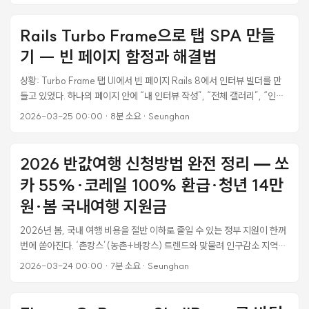
치 미니게임을 만들면서 12가지 Tween 패턴을 정리했다. 삽질 한 번 할 때
마다 하나씩 추가된 목록이다. 기본: Tween vs PropertyTweener 이게
Rails Turbo Frame으로 탭 SPA 만들
모든 혼란의 원흉이다. create_tween()은 Tween을 반환하고,
기 -- 빈 페이지 함정과 해결법
tween_property()는 PropertyTweener를 반환한다. 두 클래스의 메서
드가 다르다. var tween: Tween = create_tween() # Tween 반환
상황: Turbo Frame 탭 UI에서 빈 페이지 Rails 8에서 인터뷰 빌더를 만
var pt: PropertyTweener = tween.tween_property(...) #
들고 있었다. 하나의 페이지 안에 “내 인터뷰 작성”, “전체 갤러리”, “인터
PropertyTweener 반환 메서드 Tween PropertyTweener
뷰 결과” 같은 탭을 두고, 탭을 클릭하면 콘텐츠 영역만 바뀌는 SPA 느낌
2026-03-25 00:00
·
8분 소요
·
Seunghan
set_loops() ✅ ❌ set_parallel() ✅ ❌ set_speed_scale() ✅ ❌
의 UI였다. 구조는 이랬다: <%# interview_app/show.html.erb — 탭
set_trans() ✅ ✅ set_ease() ✅ ✅ as_relative() ❌ ✅
셸 %> <nav> <button onclick="switchTab('wizard')">내 인터뷰
set_delay() ❌ ✅ from() ❌ ✅ from_current() ❌ ✅ 체이닝할 때 반
</button> <button onclick="switchTab('gallery')">갤러리
2026 반값여행 신청방법 완전 정리 — 쏘
환 타입을 항상 의식해야 한다. 이걸 모르면 컴파일은 되는데 런타임에 터
</button> <button onclick="switchTab('result')">결과</button>
진다. ...
카 55%·코레일 100% 환급·청년 14만
</nav> <turbo-frame id="interview-rails-content"
src="/interviews/wizard" loading="lazy"> <p>로딩 중...</p>
원·봄 국내여행 지원금
</turbo-frame> 탭을 클릭하면 JavaScript로 railsFrame.src를 바꿔
2026년 봄, 국내 여행 비용을 절반 이하로 줄일 수 있는 정부 지원이 한꺼
서 콘텐츠를 교체한다. wizard, gallery, show 세 뷰 모두 같은
번에 쏟아진다. ‘촌캉스’(농촌+바캉스) 트렌드와 맞물려 인구감소 지역으
turbo_frame_tag "interview-rails-content"로 감싸져 있어서
로 떠나는 봄 여행이 어느 때보다 경제적인 선택이 됐다. 문화체육관광부의
frame ID가 매칭되고, 콘텐츠가 자연스럽게 스왑된다. ...
2026-03-24 00:00
·
7분 소요
·
Seunghan
반값여행·반값휴가·여행가는봄에 행정안전부가 쏘카·코레일과 체결한
MOU 할인까지 더하면 실질 여행 비용을 크게 낮출 수 있는 조합이 만들어
진다. 각 제도별 대상, 금액, 신청 방법을 순서대로 정리했다. 반값여행 (지