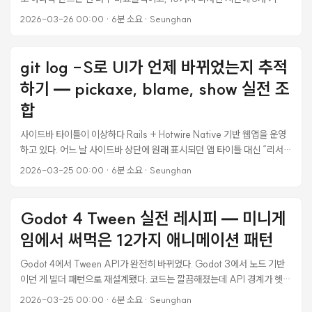
화면을 조합하면 50장인데 수작업으로 한다는 건 말이 안 된다. 그래서
2026-03-26 00:00
·
6분 소요
·
Seunghan
HTML/CSS로 마케팅 프레임을 만들고 Puppeteer로 PNG를 뽑아내는
파이프라인을 짰다. 처음엔 대충 만들었다가 구조적으로 틀린 부분이 있다
는 걸 나중에 깨달았는데, 그 과정이 의외로 중요한 교훈을 남겼다. 처음 접
git log -S로 UI가 언제 바뀌었는지 추적
근 방식의 문제 처음엔 이런 식으로 기능 배열을 하드코딩했다. const
하기 — pickaxe, blame, show 실전 조
FEATURES = [ { id: 'expense', title: '지출을 한번에', sub: 'AI가 영수
증을 읽어드립니다', screen: '02_expense_detail' }, { id: 'camera',
합
title: '사진 찍으면 끝', sub: 'OCR로 즉시 기록', screen:
사이드바 타이틀이 이상하다 Rails + Hotwire Native 기반 웹앱을 운영
'03_camera_hub' }, // ... ]; 문제는 이 파일명들
하고 있다. 어느 날 사이드바 상단에 원래 표시되던 앱 타이틀 대신 “리서치
(02_expense_detail.png, 03_camera_hub.png)이 실제로 존재하
·정보분석” 같은 팀 이름이 들어가 있는 걸 발견했다. 분명 예전에는 앱 이
지 않았다는 것이다. 캡처 스크립트가 자동으로 화면을 이동하다가 실패해
2026-03-25 00:00
·
6분 소요
·
Seunghan
름이 나왔는데 언제 바뀐 건지 모르겠다. 이런 상황, 개발하다 보면 꽤 자주
서 홈 화면만 5번 찍혔는데, 파일명은 다 달랐다. 결과적으로 모든 슬롯이
겪는다. “이거 원래 이랬나?” 싶은 순간이 오면, 코드를 뒤지기 전에 Git
placeholder(검은 화면)였다. ...
히스토리를 먼저 파보는 게 훨씬 빠르다. 이번에 실제로 git log -S, git
Godot 4 Tween 실전 레시피 — 미니게
show, git diff를 조합해서 원인 커밋을 찾아낸 과정을 정리했다. ...
임에서 써먹은 12가지 애니메이션 패턴
Godot 4에서 Tween API가 완전히 바뀌었다. Godot 3에서 노드 기반
이던 게 빌더 패턴으로 재설계됐다. 코드는 깔끔해졌는데 API 경계가 헷갈
린다. set_loops()를 PropertyTweener에 호출해서 에러 나고,
2026-03-25 00:00
·
6분 소요
·
Seunghan
set_parallel()을 tween_property() 뒤에 붙여서 동작 안 하고. 다마고