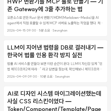
HWP 변환기를 MCP 툴로 만들기 — 기
도 안 온다. 왜? 탐색해보니 연결된 것처럼 보이는 부품 사이에 네 군데가
존 Gateway에 3줄 추가하는 법
끊겨 있었다. 이 포스트는 그 네 군데를 하루 세션에서 다 고친 기록이다. 각
단절마다 왜 그게 2026년에도 여전히 함정인지 근거도 같이 정리한다. ...
오픈소스로 만든 Rust 문서 변환기 MDM(Markdown-Media)을 AI
agent에서 직접 호출할 수 있게 MCP 서버로 노출하는 작업을 했다. 처음
엔 @mdm/mcp-server 독립 Node.js 패키지로 만들 생각이었는데, 이
2026-04-15 09:00
·
5분 소요
·
Seunghan
미 운영 중인 Korea Law Hub Gateway에 tool 3개 추가하는 쪽이 훨씬
낫다는 결론이 나왔다. 이 글은 그 판단 과정과 실제 구현에서 걸린 지점들
을 정리한다. 상황 MDM은 HWP, HWPX, PDF, DOCX, PPTX,
LLM이 지어낸 법령을 DB로 걸러내기 —
XLSX, HTML, CSV, TXT를 Markdown으로 바꾸는 Rust 변환기다.
한국어 법률 인용 환각 방지 실전
데스크톱 앱, PyPI 패키지(pip install mdm-parser), CLI 바이너리는
이미 있었다. 남은 건 Claude Code, Cursor, Continue.dev 같은 AI
법률 AI 서비스를 만들다 보면 이런 순간이 온다. LLM이 자신감 있게 “민
agent에서 MCP 프로토콜로 직접 부르는 경로. ...
법 제103조의2에 따라…” 라고 답변을 줬는데, 확인해보니 제103조의2
라는 조문은 존재하지 않는다. 본조인 제103조만 있고 가지조문은 만들어
2026-04-09 09:00
·
10분 소요
·
Seunghan
진 것이다. 이게 얼마나 심각한 일인지는 이미 유명한 사건이 증명했다.
2023년 미국 Mata v. Avianca 소송에서 뉴욕의 한 변호사가
ChatGPT가 생성한 판례를 법원 제출서류에 인용했다가 제재를 받았다.
AI로 디자인 시스템 마이그레이션했는데
판례가 전부 지어낸 것이었던 거다. 법률 도메인에서 AI 환각은 그냥 버그
사실 CSS 리스킨이었다 —
가 아니라 법률 책임 문제로 번진다. 이번 작업에서 내가 만든 서비스도 같
은 위험에 노출돼 있었다. 사용자가 법령 개정 diff를 보면서 “이 개정이 우
Token/Component/Template/Page