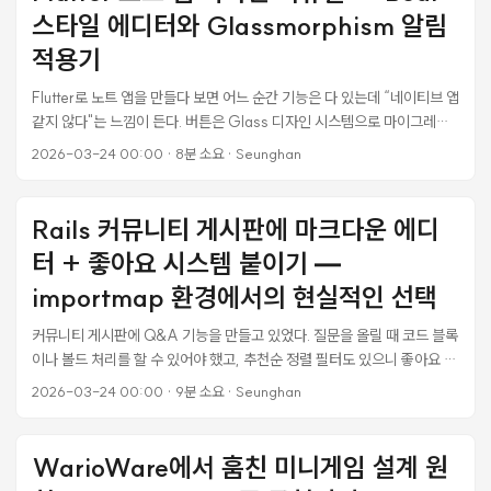
Material SnackBar가 화면 하단에 불투명한 초록/파랑/주황 배경으로
스타일 에디터와 Glassmorphism 알림
뜨는데, Glass로 바뀐 나머지 UI와 전혀 어울리지 않았다. 하단 고정 위치
도 마음에 안 들었다. iOS 네이티브 앱들처럼 상단에서 슬라이딩으로 내려
적용기
왔다가 올라가는 토스트가 필요했다. ...
Flutter로 노트 앱을 만들다 보면 어느 순간 기능은 다 있는데 “네이티브 앱
같지 않다"는 느낌이 든다. 버튼은 Glass 디자인 시스템으로 마이그레이
션했는데, 정작 에디터 화면과 알림 히스토리는 초기 Material3 코드 그
2026-03-24 00:00
·
8분 소요
·
Seunghan
대로 방치돼 있었다. const Divider(), Colors.blue.shade50,
OutlineInputBorder() — 이런 것들이 앱 전체 톤을 깨고 있었다. Bear
앱의 에디터 UX를 참고하고, iOS 26 Liquid Glass에서 영감 받은
Rails 커뮤니티 게시판에 마크다운 에디
Glassmorphism을 알림 카드에 적용해봤다. 이 글에서는 실제 삽질 과정
터 + 좋아요 시스템 붙이기 —
과 구현 코드를 정리한다. Bear 앱은 왜 글쓰기가 편한가 Bear는 Apple
Design Award를 받은 마크다운 노트 앱이다. “도구가 방해하지 않는다
importmap 환경에서의 현실적인 선택
(Tools stay out of your way)“가 핵심 철학이다. 실제로 Bear 에디터
커뮤니티 게시판에 Q&A 기능을 만들고 있었다. 질문을 올릴 때 코드 블록
를 열면 눈에 띄는 UI 요소가 거의 없다. 제목, 날짜, 본문 — 이 세 가지만
이나 볼드 처리를 할 수 있어야 했고, 추천순 정렬 필터도 있으니 좋아요 기
보인다. ...
능도 필요했다. 그런데 이 프로젝트는 importmap-rails 기반이라 npm
2026-03-24 00:00
·
9분 소요
·
Seunghan
패키지를 자유롭게 쓸 수 없는 환경이었다. 결론부터 말하면, 외부 라이브
러리 없이 기존 Stimulus 컨트롤러를 재사용하는 게 가장 좋은 선택이었
다. 그 과정에서 겪은 삽질들을 정리한다. importmap-rails 환경에서 마
WarioWare에서 훔친 미니게임 설계 원
크다운 에디터 선택지 Rails 8의 기본 JS 관리 방식은 importmap이다.