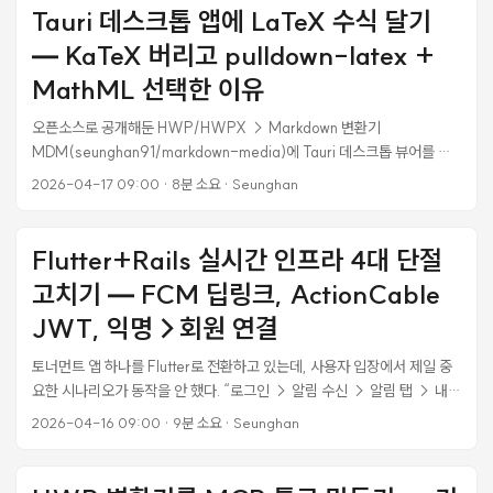
뭐가 다른지 모르겠다” 상태에서 시작해, 삽질하면서 151개 댓글 / 151명
Tauri 데스크톱 앱에 LaTeX 수식 달기
유니크 작성자를 추출하기까지의 과정을 정리한다. 공식 문서에는 흩어져
— KaTeX 버리고 pulldown-latex +
있고, 커뮤니티 자료는 대부분 게시 자동화(content publish) 쪽에 치중
돼 있어서 “읽기(read replies)“만 필요한 케이스를 한 페이지에 모은 게
MathML 선택한 이유
없었다. ...
오픈소스로 공개해둔 HWP/HWPX → Markdown 변환기
MDM(seunghan91/markdown-media)에 Tauri 데스크톱 뷰어를 붙
여서 쓰고 있다. 0.3.0에서 HWPX 파서가 수식을 $...$ / $$...$$
2026-04-17 09:00
·
8분 소요
·
Seunghan
LaTeX로 뽑도록 바꿨는데, 정작 뷰어에서는 달러 기호가 그대로 문자로
보였다. 수식 렌더링이 빠진 거다. 고치는 건 단순해 보였다. 마크다운 뷰어
에 KaTeX 붙이면 끝. Obsidian, Typora, Zettlr 전부 이렇게 한다. 그런
Flutter+Rails 실시간 인프라 4대 단절
데 막상 조사해보니 2026년 기준 Tauri 같은 데스크톱 앱에서는 더 좋은
고치기 — FCM 딥링크, ActionCable
경로가 있었다. Rust 한 곳만 만지고 JS/CSS/폰트 번들은 0으로 유지하
는 방법. 이 글은 그 선택 과정과, 덤으로 rhwp 프로젝트에 테스트 하네스
JWT, 익명→회원 연결
를 기여하게 된 이야기다. ...
토너먼트 앱 하나를 Flutter로 전환하고 있는데, 사용자 입장에서 제일 중
요한 시나리오가 동작을 안 했다. “로그인 → 알림 수신 → 알림 탭 → 내
코트로 이동 → 대기/경기/결과 확인”. 이게 끊기면 앱이 있으나 마나다.
2026-04-16 09:00
·
9분 소요
·
Seunghan
처음에는 코드 조각은 대부분 있는 것 같았다. FCM 토큰 등록 로직도 있
고, ActionCable 클라이언트 클래스도 있고, 스코어 입력 화면도 있다.
그런데 막상 실제로 알림을 탭해도 앱이 홈으로만 열린다. 실시간 업데이트