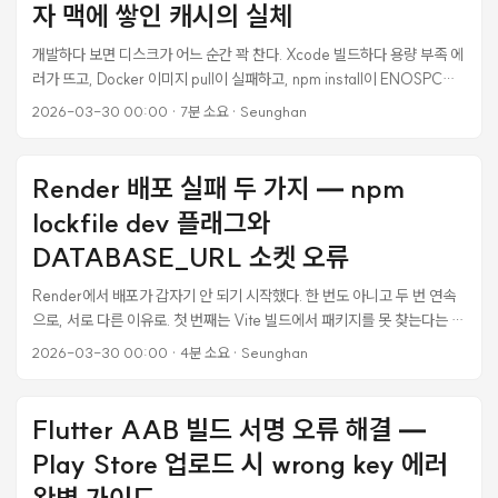
자 맥에 쌓인 캐시의 실체
ParamsWrapper가 session 키로 감싸버리는 구조적 충돌이었다. #
Inertia.js가 보내는 것 { email: "user@example.com", password:
개발하다 보면 디스크가 어느 순간 꽉 찬다. Xcode 빌드하다 용량 부족 에
"secret" } # Rails ParamsWrapper가 변환한 것 { email: "...",
러가 뜨고, Docker 이미지 pull이 실패하고, npm install이 ENOSPC를
password: "...", session: { email: "...", password: "..." } } #
뱉는다. 저장소 확인해보면 “시스템 데이터"가 수백 GB를 차지하고 있는
2026-03-30 00:00
·
7분 소요
·
Seunghan
Devise/Warden이 찾는 것 { user: { email: "...", password: "..." } } #
데, 정작 뭐가 그렇게 큰지 알 수가 없다. CleanMyMac 같은 도구가 있지
← 이게 없다 normalize_sign_in_params라는 핵으로
만 연 9만원짜리 구독이고, 개발자 특화 캐시는 잘 못 잡는다. 그러다
params[:user]를 세팅했지만, Warden은 ActionController의
GitHub에서 34K 스타를 받은 오픈소스 CLI 도구 Mole을 발견했다. 설
Render 배포 실패 두 가지 — npm
params가 아니라 **Rack 레벨의 request.params**를 따로 읽었다.
치부터 190GB 정리까지의 실전 기록을 남긴다. Mole이 뭔가 Mole은 대
두 객체는 완전히 별개다. ...
lockfile dev 플래그와
만 개발자 tw93이 만든 macOS 시스템 정리 CLI 도구다. Shell 79%와
Go 21%로 작성됐고, MIT 라이선스다. ...
DATABASE_URL 소켓 오류
Render에서 배포가 갑자기 안 되기 시작했다. 한 번도 아니고 두 번 연속
으로, 서로 다른 이유로. 첫 번째는 Vite 빌드에서 패키지를 못 찾는다는 에
러, 두 번째는 Rails 서버가 PostgreSQL에 소켓으로 연결하려다 죽는 오
2026-03-30 00:00
·
4분 소요
·
Seunghan
류였다. 둘 다 원인을 찾기까지 상당히 헤맸다. 첫 번째 오류: Cannot find
package 'vite-plugin-ruby' 빌드 로그에 이런 에러가 찍혔다. failed
to load config from /opt/render/project/src/.../vite.config.ts
Flutter AAB 빌드 서명 오류 해결 —
error during build: Error [ERR_MODULE_NOT_FOUND]:
Play Store 업로드 시 wrong key 에러
Cannot find package 'vite-plugin-ruby' imported from
vite.config.ts vite-plugin-ruby는 분명히 package.json의
완벽 가이드