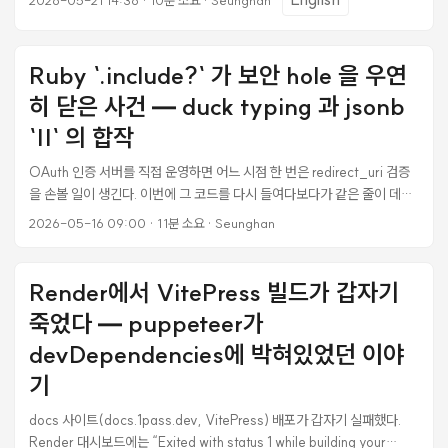
2026-05-21 14:38
·
10분 소요
·
Seunghan
[P1] 2 건이 나왔다. 고쳤다. “이제 끝났겠지” 하고 푸시했다. 2 라운드를
또 돌렸다. 새 [P1] 2 건이 나왔다. 또 고쳤다. 3 라운드. 또 [P1]. 4 라운드
도 마찬가지. 매 라운드 새 P1이 나오는 게 우연일 수도 있다고 생각했는데,
Ruby `.include?` 가 보안 hole 을 우연
검색해보니까 이게 정상 패턴이었다. 그래서 머지까지 가는 길이 4 라운드
+ 11 fix commit로 길어졌지만, 만약 1 라운드에서 멈췄으면 production
히 닫은 사건 — duck typing 과 jsonb
에 SSRF 우회 2 개가 그대로 흘러갔을 거다. ...
`||` 의 합작
OAuth 인증 서버를 직접 운영하면 어느 시점 한 번은 redirect_uri 검증
을 손볼 일이 생긴다. 이번에 그 코드를 다시 들여다보다가 같은 줄이 데이
터 형태에 따라 두 가지 완전히 다른 의미로 작동하고 있었다는 걸 발견했
2026-05-16 09:00
·
11분 소요
·
Seunghan
다. 한 줄짜리 SQL UPDATE 가 그 사이에 의도치 않게 보안 hole 을 만들
었다가 다른 한 줄짜리 SQL UPDATE 가 또 의도치 않게 그 hole 을 닫았
는데, 동시에 정상 OAuth 흐름도 깨버렸다. 결과적으로 같은 코드 한 줄이
Render에서 VitePress 빌드가 갑자기
시간에 따라 substring 매칭이었다가 element-wise 매칭으로
죽었다 — puppeteer가
dispatch 가 바뀌었다. ...
devDependencies에 박혀있었던 이야
기
docs 사이트(docs.1pass.dev, VitePress) 배포가 갑자기 실패했다.
Render 대시보드에는 “Exited with status 1 while building your