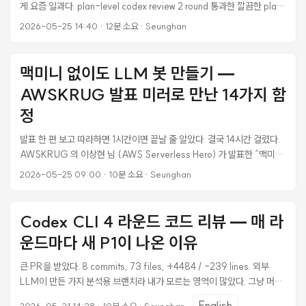
게 요즘 일과다. plan-level codex review 2 round 통과한 깔끔한 plan
을 들고 자신만만하게 Wave 1 (2개 에이전트 병렬) dispatch 했는데, 첫
2026-05-25 14:40
·
12분 소요
·
Seunghan
번째 에이전트가 5분 만에 “STOP — schema 가 없습니다” 라고 돌아왔
다. 두 번째 dispatch 도 STOP. 세 번째에서야 통과. 그 사이 git branch
가 어디로 가있는지 reflog 를 5번 들여다봐야 했고, P11 merge 커밋이
맥미니 없이도 LLM 봇 만들기 —
엉뚱한 branch 위에 올라가서 reset 했다가, 결국 detached worktree
AWSKRUG 발표 미러로 만난 14가지 함
+ git update-ref 조합으로 우회해서 land 시켰다. 같은 함정에 또 안 빠
지려고 정리한다. ...
정
발표 한 편 보고 따라하면 1시간이면 끝날 줄 알았다. 결국 14시간 걸렸다.
AWSKRUG 의 이상현 님 (AWS Serverless Hero) 가 발표한 “맥미니
없이도 서버리스로 만드는 AI Cloud Agent” — 영상 시청 1시간이면 원
2026-05-25 09:00
·
10분 소요
·
Seunghan
리는 다 이해된다. 핵심 메시지가 명료하기 때문이다. “LLM 에이전트를
24시간 켜놓는 맥미니/EC2 없이, AWS Lambda Container 로 호출당
1.35초만 돌리고 평소엔 $0 으로 운영하자.” 그래서 원본 레포를 클론해
Codex CLI 4 라운드 코드 리뷰 — 매 라
서 한 번 직접 띄워보기로 했다. 새 AWS 계정 만들고, 발표 자료 그대로 따
운드마다 새 P1이 나온 이유
라했다. 14시간 후에 봇이 답장을 보내왔다. 그 14시간 동안 발견한 함정 14
가지가 이 글의 본문이다. ...
큰 PR을 받았다. 8 commits, 73 files, +4484 / -239 lines. 외부
LLM이 만든 가지 분석용 브랜치라 내가 모르는 영역이 많았다. 그냥 머지
버튼 누르긴 무서워서 Codex CLI로 리뷰부터 돌렸다. 1 라운드 끝나니까
English