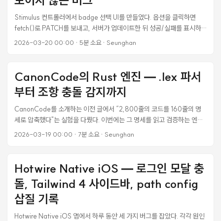
이” 코드 생성 결과를 비교한다. 실험 설계 조건 모델: Claude (Sonnet)
프로젝트: LaunchCrew (Rails 8 + Inertia.js + Svelte 5) 비교 A: 자
Stimulus 컨트롤러에서 badge 선택 UI를 만들었다. 옵션을 클릭하면
연어 프롬프트만 제공 비교 B: .lex 명세 + 자연어 프롬프트 제공 평가: 생
fetch()로 PATCH를 보내고, 서버가 업데이트한 뒤 성공/실패를 표시하
성된 코드가 실제 프로젝트 요구사항과 얼마나 일치하는지 3가지 케이스:
는 단순한 구조다. 그런데 DB는 업데이트되는데 UI가 실패 표시를 하면서
2026-03-20 00:00
·
5분 소요
·
Seunghan
...
원래 값으로 되돌아갔다. 서버 로그를 열기 전까지는 원인을 전혀 짐작할
수 없었다. 증상 badge를 클릭하면: 잠깐 선택 스타일이 바뀜 곧바로 원래
값으로 revert 에러 인디케이터(X) 표시 다른 필드(모드, 대진표 유형)는
CanonCode의 Rust 엔진 — .lex 파서
정상 동작하는데, 특정 필드만 실패했다. 모델 validation 문제도 아니고,
부터 조항 충돌 감지까지
권한 문제도 아니었다. 서버 로그에서 본 진짜 원인 Started PATCH
"/resources/54" for ::1 Processing by
CanonCode를 소개하는 이전 글에서 “2,800줄의 코드를 160줄의 명
ResourcesController#update as TURBO_STREAM
세로 압축했다"는 실험을 다뤘다. 이번에는 그 명세를 읽고 검증하는 엔진
Parameters: {"resource"=>{"field_name"=>"new_value"},
의 내부를 파헤친다. 왜 Rust인가, 파싱은 어떻게 하는가, 조항 간 충돌은
2026-03-19 00:00
·
7분 소요
·
Seunghan
"id"=>"54"} ... UPDATE "resources" SET "field_name" = 1
어떻게 감지하는가. 설계 결정마다 “다른 선택지도 있었는데 왜 이걸 골랐
WHERE "id" = 54 COMMIT Redirected to
는지"를 함께 기록한다. 왜 Rust인가 CanonCode의 엔진은 3가지 역할
http://localhost:3000/resources/54/dashboard Completed
을 한다: .lex 파일 파싱 및 구조 검증 조항 간 의존성 그래프 빌드 헌법-법
Hotwire Native iOS — 로그인 모달 충
302 Found in 22ms Started PATCH "/resources/54/dashboard"
률 계층 간 충돌 감지 처음에는 TypeScript로 작성했다. Node.js 생태계
for ::1 ActionController::RoutingError (No route matches
돌, Tailwind 4 사이드바, path config
에 익숙하고, JSON 파싱이 네이티브이니까. 한 달 정도 쓰다가 Rust로 재
[PATCH] "/resources/54/dashboard"): DB 업데이트는 성공했다. 그
작성했다. 이유: ...
삽질 기록
런데 서버가 redirect_to dashboard로 302를 보냈고, fetch가 그
redirect를 따라가면서 PATCH method를 유지한 채 dashboard URL
Hotwire Native iOS 앱에서 하루 동안 세 가지 버그를 잡았다. 각각 원인