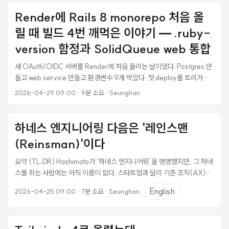
이터 흐름 + DI — 을 Android idiom으로 번역하는 게 목표였다. 7개
phase로 끊어서 진행하면서 매 phase 마다 코드 리뷰를 돌렸는데, 거의
Render에 Rails 8 monorepo 처음 올
모든 phase 에서 진짜 production 버그가 잡혔다. 운영 중인 앱이었으면
릴 때 빌드 4번 깨먹은 이야기 — .ruby-
사용자가 실제로 깨졌을 것들이다. 이 글은 그 8가지를 정리한다. 같은 마
이그레이션 하는 사람이 같은 함정 안 밟게. ...
version 함정과 SolidQueue web 통합
새 OAuth/OIDC 서버를 Render에 처음 올리는 날이었다. Postgres 만
들고 web service 만들고 환경변수 9개 박았다. 첫 deploy를 트리거하
고 5분쯤 기다렸더니 빌드가 깨졌다. 그 뒤로 빌드를 3번 더 깨먹었다. 단
2026-04-29 09:00
·
9분 소요
·
Seunghan
순히 보이던 .ruby-version 함정이 사실은 4단 우선순위 게임이었던 것
과, MVP 비용을 줄이려고 결정한 SolidQueue worker 통합까지 — 같
은 길 가는 다른 사람이 빠르게 넘어가도록 정리한다. 본 포스트는 다음 상
하네스 엔지니어링 다음은 '레인스맨
황을 가정한다. Rails 8 모노레포 (server/ 안에 Rails 앱) Render
(Reinsman)'이다
Blueprint(render.yaml) 가 있지만 MCP 또는 API 로 서비스를 직접 생
성하는 워크플로 Postgres 1개 + Web 1개 가 MVP 인프라 목표 발단:
요약 (TL;DR) Hashimoto가 ‘하네스 엔지니어링’을 명명했지만, 그 하네
첫 빌드, 첫 실패 서비스 생성 직후 자동 시작된 첫 deploy 의 빌드 로그가
스를 쥐는 사람에는 아직 이름이 없다. 스타트업과 달리 기존 조직(AX)에
이렇게 끝났다. ...
서는 결재·전결권·모니터링·연착륙을 조율하는 리더십이 필수다. Ralph
English
2026-04-25 09:00
·
7분 소요
·
Seunghan
Loop와 oh-my-opencode가 증명한 것은 하네스의 승리가 아니라 고
삐를 쥐는 사람(Reinsman)의 필요성이다. Mitchell Hashimoto가
2026년 2월(26.1Q) ‘하네스 엔지니어링’이라는 이름을 붙인 이후, 업계