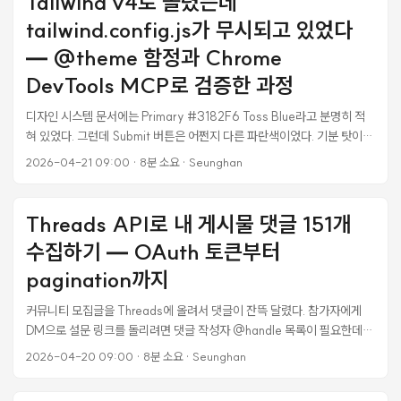
Tailwind v4로 올렸는데
는 이 개념을 빠르게 받아 들이고 있습니다. OpenAI, Anthropic이 바로
따라왔다. 지금 AI 에이전트를 쓰는 팀들은 하네스 엔지니어링을 통해 거
tailwind.config.js가 무시되고 있었다
의 같은 방향으로 가고 있습니다. 에이전트가 실수할 때마다 규칙을 쌓고,
— @theme 함정과 Chrome
도구를 만들고, 재발을 막는다. ...
DevTools MCP로 검증한 과정
디자인 시스템 문서에는 Primary #3182F6 Toss Blue라고 분명히 적
혀 있었다. 그런데 Submit 버튼은 어쩐지 다른 파란색이었다. 기분 탓이
아니라 조금 더 보라끼가 돌고 푸르스름했다. 처음엔 모니터 캘리브레이션
2026-04-21 09:00
·
8분 소요
·
Seunghan
문제인가 싶었는데, DevTools로 computed style을 찍어보니
background-color: oklch(0.546 0.245 262.881). 예상한 rgb(49,
130, 246) 하고는 확실히 다른 값이었다. 원인을 찾아보니 Tailwind
Threads API로 내 게시물 댓글 151개
CSS v4에서 tailwind.config.js를 완전히 무시하고 있었다. 프로젝트는
수집하기 — OAuth 토큰부터
tailwindcss@4.1.18 로 올라가 있는데 설정은 v3 문법(JavaScript
object) 그대로였고, @theme 블록에는 주요 컬러 스케일이 일부만 포팅
pagination까지
돼 있었다. 결과적으로 커스텀 토큰은 전혀 적용이 안 되고 v4 기본
커뮤니티 모집글을 Threads에 올려서 댓글이 잔뜩 달렸다. 참가자에게
OKLCH 팔레트로 렌더되던 상태. ...
DM으로 설문 링크를 돌리려면 댓글 작성자 @handle 목록이 필요한데,
수동으로 스크롤하며 복사하는 건 100개 넘어가면 현실적이지 않다.
2026-04-20 09:00
·
8분 소요
·
Seunghan
Meta가 2024년에 공식 Threads API를 열었다는 건 알고 있었지만 실
제로 써본 적은 없었다. “Instagram Graph API랑 뭔가 다른 것 같은데