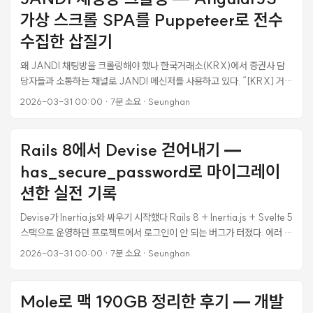
도 충분히 구현 가능하다. 다만 다크모드 셀렉터 불일치 같은 함정이 있어
가상 스크롤 SPA를 Puppeteer로 전수
서, 기존 프로젝트에 얹을 때는 CSS 변수 네이밍 컨벤션을 꼼꼼히 맞춰야
한다. ...
수집한 삽질기
왜 JANDI 채팅방을 크롤링해야 했나 한국거래소(KRX)에서 증권사 담
당자들과 소통하는 채널로 JANDI 메신저를 사용하고 있다. “[KRX] 거래
시간 연장 및 장애대응 실시간 채팅"이라는 채팅방에서 400여 명의 증권
2026-03-31 00:00
·
7분 소요
·
Seunghan
사 담당자들이 질문하고, KRX 측이 답변하는 구조다. 문제는 이 Q&A 내
역을 체계적으로 관리할 방법이 없다는 것이었다. JANDI에는 메시지 읽
기 API가 없고, Outgoing Webhook은 시작 키워드가 필수라서 모든 메
Rails 8에서 Devise 걷어내기 —
시지를 수신할 수 없다. 결국 브라우저 자동화로 직접 크롤링하는 수밖에
has_secure_password로 마이그레이
없었다. JANDI의 기술 스택이 만든 함정 JANDI 웹앱은 AngularJS 기
반 SPA(Single Page Application)다. 열어보면 URL이
션한 실전 기록
https://next-it.jandi.com/app/#!/room/34791415 같은 해시 라우
Devise가 Inertia.js와 싸우기 시작했다 Rails 8 + Inertia.js + Svelte 5
팅을 쓰고 있다. 이게 크롤링에 어떤 영향을 주는지 처음엔 몰랐다. ...
스택으로 운영하던 프로젝트에서 로그인이 안 되는 버그가 터졌다. 에러 메
시지도 없고, 401만 돌아왔다. 로그를 보니 Warden의
2026-03-31 00:00
·
7분 소요
·
Seunghan
database_authenticatable strategy가 valid_for_params_auth?
= false를 찍고 있었다. 쿼리가 0개 — DB에 접근조차 안 한 것이다. 원인
은 Devise의 Warden 미들웨어가 request.params[:user]를 읽는데,
Mole로 맥 190GB 정리한 후기 — 개발
Inertia.js는 {email, password}를 flat하게 보내서 Rails의