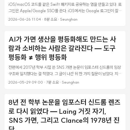
iOS/macOS 코드를 같은 Swift 패키지로 공유하는 앱을 만들고 있다. 로
그인은 Apple/Google SSO를 쓴다. iOS에서는 Google 로그인이 잘
됐다. 그런데 macOS 빌드에서만 Google 로그인이 끝까지 완료가 안 됐
2026-06-26 11:04
·
8분 소요
·
Seunghan
다. 버튼을 눌러도 아무 반응이 없거나, 인증창이 떠도 “계속"을 누르면
OAuth 동의 페이지가 안 뜨고 브라우저 창만 덜렁 열렸다. 같은 코드인데
왜 한쪽 플랫폼에서만 깨지는가. 이게 며칠간 이어진 삽질의 시작이었다.
AI가 가면 생산을 평등화해도 만드는 사
결론부터 말하면 범인은 ASWebAuthenticationSession이었고,
람과 소비하는 사람은 갈라진다 — 도구
macOS에서는 이 API를 쓰지 않고 외부 브라우저를 직접 여는 방식으로
바꿔서 해결했다. 이 글은 그 과정과, macOS 데스크톱 OAuth를 어떻게
평등화 ≠ 행위 평등화
구현해야 하는지에 대한 정리다. ...
전편에서 2017년 학부 시절 쓴 SNS 가면 논문이 임포스터 신드롬의 임상
구조와 일치했다는 걸 적었다. 그 글이 나간 뒤 한 가지 질문이 남았다. 지금
AI 시대를 본다면 그 다음 예측은 뭐가 될까. 먼저 명확히 해둘 게 있다. 나
2026-05-29 09:00
·
7분 소요
·
Seunghan
는 SNS를 깊이 사용하는 사람이 아니었다. 2017년 논문도 사용자의 자기
고백이 아니라 관찰자 입장의 구조 분석이었다. 그래서 지금 AI 시대를 보
는 시각도 동일하다 — 안에서 휘말리는 시점이 아니라, 바깥에서 구조가
8년 전 학부 논문을 임포스터 신드롬 렌즈
어떻게 작동하는지를 본다. ...
로 다시 읽었다 — Laing 거짓 자기,
SNS 가면, 그리고 Clance의 1978년 진
단