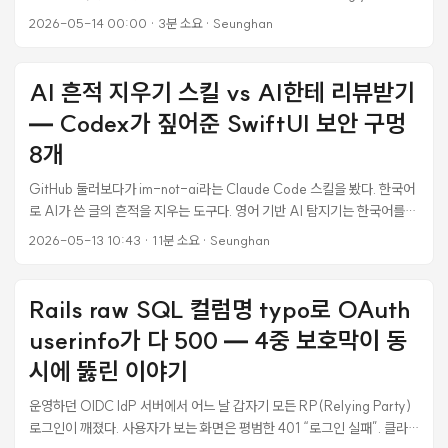
code.” 한 줄만 떴다. 수동으로 “Clear build cache & deploy” 한 번 누
2026-05-14 00:00
·
3분 소요
·
Seunghan
르니 그대로 살아났다. 그런데 코드 자체는 한 줄도 안 바뀌었으니 찜찜했
다. 무엇이 진짜 문제였는지 확인하고 가야 다음에 같은 상황에서 헤매지
않는다. 증상 Render static site (pnpm install --frozen-lockfile
AI 흔적 지우기 스킬 vs AI한테 리뷰받기
&& pnpm run build) 새 커밋 push → 자동 빌드 시작 → 30초 만에
— Codex가 짚어준 SwiftUI 보안 구멍
build_failed ...
8개
GitHub 둘러보다가 im-not-ai라는 Claude Code 스킬을 봤다. 한국어
로 AI가 쓴 글의 흔적을 지우는 도구다. 영어 기반 AI 탐지기는 한국어를
잘 못 잡는다는 문제 의식에서 출발해서, “번역체 흔적” — 수동태 남발,
2026-05-13 10:43
·
11분 소요
·
Seunghan
문장 첫머리 접속사, 1·2·3 병렬 구조 — 같은 10개 카테고리 40+개 서
브패턴을 분류하고 S1/S2/S3 심각도로 매겨서 다듬어주는 식이다. 페이
지 하단에 명시적으로 “이건 탐지 회피 도구가 아니라 글 품질 개선 유틸리
Rails raw SQL 컬럼명 typo로 OAuth
티다"라고 박혀 있는 점이 인상적이었다. 흥미로운 도구긴 한데 보다가 좀
userinfo가 다 500 — 4중 보호막이 동
다른 생각이 들었다. AI 흔적을 지운다고 그 글이 사람 글이 되는 건 아니지
않나. 진짜 사람 저자성이라는 게 있다면 그건 표면의 문체가 아니라 검증
시에 뚫린 이야기
하고 판단하는 행위 쪽일 텐데. 글 영역은 일단 옆에 두고, 코드 영역에서는
운영하던 OIDC IdP 서버에서 어느 날 갑자기 모든 RP(Relying Party)
그게 더 명확하다. AI가 짠 코드인지 들키지 않으려고 변수명 바꾸고 주석
로그인이 깨졌다. 사용자가 보는 화면은 평범한 401 “로그인 실패”. 클라
다는 시간보다, AI한테 한 번 더 리뷰시켜서 내가 못 본 구멍을 메꾸는 시간