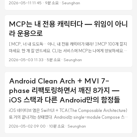
이언트 로그를 봐도 그냥 RP Rails 백엔드가 401을 응답했을 뿐이다. 처
이 훨씬 author 행위에 가깝다. ...
2026-05-11 11:45
·
9분 소요
·
Seunghan
음엔 핸드오프(Universal Link / Custom Tabs) 문제로 의심했다 — 표
면 증상만 보면 그게 가장 자연스러우니까. 그런데 진단을 깊이 파보니 4중
으로 깔려있어야 할 안전망이 단 하나도 작동 안 한 상태였고, 그 결과 raw
MCP는 내 전용 캐릭터다 — 위임이 아니
SQL 한 줄의 컬럼명 오타가 며칠을 살아서 모든 사용자 인증을 깨놓고 있
라 운용으로
었다. 사고 자체보다 왜 이게 prod까지 도달했는지가 본질이라 정리해둔
다. ...
[ MCP, 너 내 도도독… 아니, 내 전용 캐릭터가 돼라! ] MCP 100개 깔지
마세요. 한 개 잘 만드세요. CLI는 서비스에 MCP는 나에게 양보하세요.
GitHub MCP 하나 깔면 Claude 컨텍스트 17,600 토큰. AI가 사용자 질
2026-05-03 11:33
·
5분 소요
·
Seunghan
문을 보기도 전에 컨텍스트 절반이 도구 설명으로 사라집니다.
MCP(Model Context Protocol) ‘M’ - ‘나’, ‘C’ - ‘맥락’, ‘P’ - ‘의사소
통’ => RPC(Real Player Character), 과거의 바보 같은 NPC(Non-
Android Clean Arch + MVI 7-
Player Character)가 아닙니다. ...
phase 리팩토링하면서 깨진 8가지 —
iOS 스택과 다른 Android만의 함정들
iOS 네이티브 앱은 SwiftUI + TCA(The Composable Architecture)
로 거의 끝나가는 상태였다. Android는 single-module Compose 스캐
폴드만 있는 상태에서 같은 수준의 production 품질로 끌어올리는 작업을
2026-05-02 09:00
·
10분 소요
·
Seunghan
시작했다. iOS와 동일한 멘탈 모델 — Clean Architecture + 단방향 데