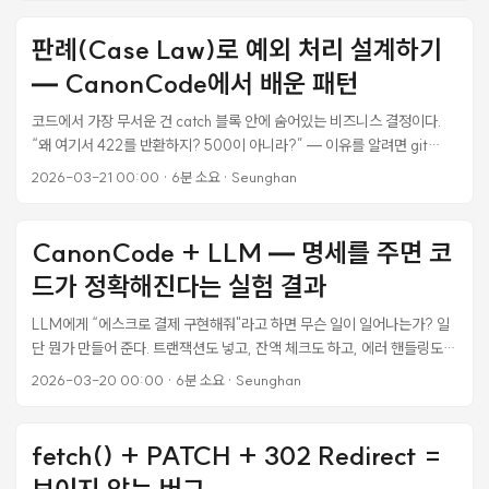
로 코트 카드와 선수 목록을 교체하는 구조를 만들었다. 첫 번째 드래그는
판례(Case Law)로 예외 처리 설계하기
잘 된다. 두 번째부터 아무 반응이 없다. 이벤트도, 요청도, 응답도 없다. ...
— CanonCode에서 배운 패턴
코드에서 가장 무서운 건 catch 블록 안에 숨어있는 비즈니스 결정이다.
“왜 여기서 422를 반환하지? 500이 아니라?” — 이유를 알려면 git
blame → PR → 슬랙 스레드를 거슬러 올라가야 한다. 3개월 전 코드면
2026-03-21 00:00
·
6분 소요
·
Seunghan
작성자 본인도 기억 못 한다. CanonCode의 판례(Case Law) 시스템은
이 문제를 정면으로 해결한다. 모든 예외 처리의 “왜"를 구조화된 형식으로
기록하는 것이다. 법원이 판례를 남기듯. 이 글에서는 LaunchCrew 프로
CanonCode + LLM — 명세를 주면 코
젝트에서 작성한 6가지 판례와, 각각이 실제 코드에 어떻게 반영됐는지를
드가 정확해진다는 실험 결과
정리한다. 판례가 왜 필요한가 예외 처리 코드에는 3가지 정보가 필요하
다: ...
LLM에게 “에스크로 결제 구현해줘"라고 하면 무슨 일이 일어나는가? 일
단 뭔가 만들어 준다. 트랜잭션도 넣고, 잔액 체크도 하고, 에러 핸들링도
한다. 그런데 “우리 프로젝트에서 에스크로가 정확히 어떤 규칙으로 동작
2026-03-20 00:00
·
6분 소요
·
Seunghan
하는지"는 모른다. 추측이 섞인다. 내 프로젝트의 에스크로는 포인트 기반
인데, 카드 결제를 가정한 코드가 나온다든가. CanonCode를 만들면서
예상치 못한 이점을 발견했다. .lex 명세를 LLM의 컨텍스트로 제공하면,
fetch() + PATCH + 302 Redirect =
추측이 사라진다. 이 글에서는 3가지 케이스에서 “명세 없이” vs “명세 있
보이지 않는 버그