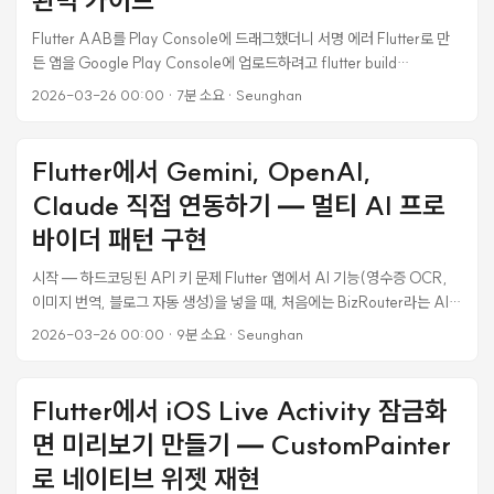
dependencies에 들어있었다. devDependencies가 아니라
Flutter AAB를 Play Console에 드래그했더니 서명 에러 Flutter로 만
dependencies에. ...
든 앱을 Google Play Console에 업로드하려고 flutter build
appbundle --release로 AAB 파일을 빌드했다. 빌드 자체는 성공했고,
2026-03-26 00:00
·
7분 소요
·
Seunghan
51MB짜리 app-release.aab가 잘 생성됐다. 자신만만하게 Play
Console에 드래그 앤 드롭했는데, 이런 에러가 떴다. Android App
Bundle이 잘못된 키로 서명되었습니다. 제대로 된 서명 키로 App
Flutter에서 Gemini, OpenAI,
Bundle에 서명한 다음 다시 시도해 보세요. SHA1:
Claude 직접 연동하기 — 멀티 AI 프로
5A:2A:F8:A4:71:76:3B:CC:35:78:33:B1:98:65:8F:24:85:72:
AB:87 지문이 포함된 인증서로 App Bundle에 서명해야 하지만, 업로드
바이더 패턴 구현
한 App Bundle 서명에 사용된 인증서의 지문은 SHA1:
시작 — 하드코딩된 API 키 문제 Flutter 앱에서 AI 기능(영수증 OCR,
A8:E9:B6:3C:C6:9A:E9:FE:06:AA:BB:2E:E3:43:85:1A:74:96
이미지 번역, 블로그 자동 생성)을 넣을 때, 처음에는 BizRouter라는 AI
:16:48 입니다. 두 개의 SHA1 지문이 달랐다. Play Console이 기대하는
프록시 서비스를 썼다. 모든 요청을 하나의 엔드포인트로 보내면 내부에서
키와, 실제 AAB에 서명된 키가 다르다는 뜻이다. ...
2026-03-26 00:00
·
9분 소요
·
Seunghan
Gemini, GPT, Claude 등으로 라우팅해주는 구조였다. 문제는 API 키가
소스 코드에 하드코딩되어 있다는 것이었다. class BizRouterService {
static const _apiKey = 'sk-br-v1-d6872ae8e164...'; // 이게 코드
Flutter에서 iOS Live Activity 잠금화
에 그대로 static const _baseUrl = 'https://api.bizrouter.ai/v1'; 지
면 미리보기 만들기 — CustomPainter
인들에게 배포하는 MVP라 처음에는 괜찮았지만, 사용자가 자기 키를 입
력해서 쓸 수 있게 만들어야 했다. Gemini 키가 있는 사람은 Gemini로,
로 네이티브 위젯 재현