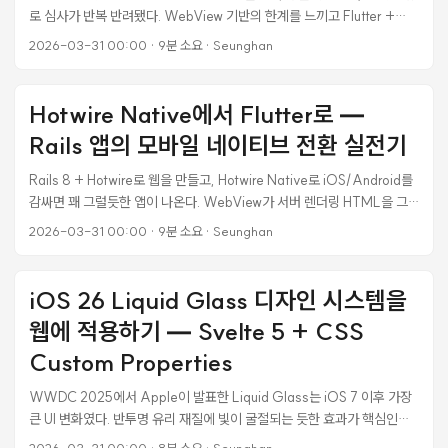
는지 확인하는 것. ...
로 심사가 반복 반려됐다. WebView 기반의 한계를 느끼고 Flutter +
BLoC 패턴으로 순수 네이티브 전환을 결정했다. 이 글은 실제로 웹앱을
2026-03-31 00:00
·
9분 소요
·
Seunghan
Flutter 앱으로 전환하면서 겪은 설계, 삽질, 해결 과정을 정리한 것이다.
Hotwire Native가 안 된 이유 Hotwire Native는 WKWebView 위에
얇은 네이티브 셸을 씌우는 구조다. Turbo Navigator가 URL 기반으로
Hotwire Native에서 Flutter로 —
네비게이션을 처리하고, Bridge Component로 네이티브 UI를 부분적으
Rails 앱의 모바일 네이티브 전환 실전기
로 제어한다. 웹 개발자 입장에서는 최소 비용으로 앱을 만들 수 있어서 매
력적이다. ...
Rails 8 + Hotwire로 웹을 만들고, Hotwire Native로 iOS/Android를
감싸면 꽤 그럴듯한 앱이 나온다. WebView가 서버 렌더링 HTML을 그
대로 보여주니 코드 한 벌로 3플랫폼을 커버할 수 있다. 실제로 이 방식으
2026-03-31 00:00
·
9분 소요
·
Seunghan
로 프로덕션에서 잘 돌아가는 앱을 운영하고 있었다. 그런데 점점 한계가
보이기 시작했다. 오프라인 지원이 안 되고, 네이티브 애니메이션도 못 쓰
고, WebView 특유의 뚝뚝 끊기는 느낌이 있었다. 결국 Flutter로 풀 네이
iOS 26 Liquid Glass 디자인 시스템을
티브 전환을 결정했고, 설계부터 프로덕션 배포까지 약 2주 만에 끝냈다.
웹에 적용하기 — Svelte 5 + CSS
그 과정을 정리한다. ...
Custom Properties
WWDC 2025에서 Apple이 발표한 Liquid Glass는 iOS 7 이후 가장
큰 UI 변화였다. 반투명 유리 재질에 빛이 굴절되는 듯한 효과가 핵심인데,
이걸 실제 웹 프로젝트에 적용해봤다. Figma Community Kit에서 디자
2026-03-31 00:00
·
8분 소요
·
Seunghan