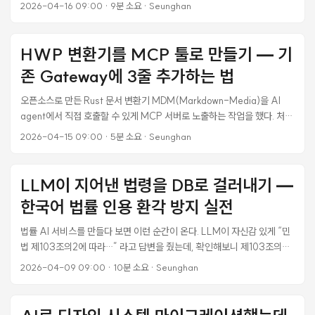
코트로 이동 → 대기/경기/결과 확인”. 이게 끊기면 앱이 있으나 마나다.
2026-04-16 09:00
·
9분 소요
·
Seunghan
처음에는 코드 조각은 대부분 있는 것 같았다. FCM 토큰 등록 로직도 있
고, ActionCable 클라이언트 클래스도 있고, 스코어 입력 화면도 있다.
그런데 막상 실제로 알림을 탭해도 앱이 홈으로만 열린다. 실시간 업데이트
HWP 변환기를 MCP 툴로 만들기 — 기
도 안 온다. 왜? 탐색해보니 연결된 것처럼 보이는 부품 사이에 네 군데가
존 Gateway에 3줄 추가하는 법
끊겨 있었다. 이 포스트는 그 네 군데를 하루 세션에서 다 고친 기록이다. 각
단절마다 왜 그게 2026년에도 여전히 함정인지 근거도 같이 정리한다. ...
오픈소스로 만든 Rust 문서 변환기 MDM(Markdown-Media)을 AI
agent에서 직접 호출할 수 있게 MCP 서버로 노출하는 작업을 했다. 처음
엔 @mdm/mcp-server 독립 Node.js 패키지로 만들 생각이었는데, 이
2026-04-15 09:00
·
5분 소요
·
Seunghan
미 운영 중인 Korea Law Hub Gateway에 tool 3개 추가하는 쪽이 훨씬
낫다는 결론이 나왔다. 이 글은 그 판단 과정과 실제 구현에서 걸린 지점들
을 정리한다. 상황 MDM은 HWP, HWPX, PDF, DOCX, PPTX,
LLM이 지어낸 법령을 DB로 걸러내기 —
XLSX, HTML, CSV, TXT를 Markdown으로 바꾸는 Rust 변환기다.
한국어 법률 인용 환각 방지 실전
데스크톱 앱, PyPI 패키지(pip install mdm-parser), CLI 바이너리는
이미 있었다. 남은 건 Claude Code, Cursor, Continue.dev 같은 AI
법률 AI 서비스를 만들다 보면 이런 순간이 온다. LLM이 자신감 있게 “민
agent에서 MCP 프로토콜로 직접 부르는 경로. ...
법 제103조의2에 따라…” 라고 답변을 줬는데, 확인해보니 제103조의2
라는 조문은 존재하지 않는다. 본조인 제103조만 있고 가지조문은 만들어
2026-04-09 09:00
·
10분 소요
·
Seunghan
진 것이다. 이게 얼마나 심각한 일인지는 이미 유명한 사건이 증명했다.
2023년 미국 Mata v. Avianca 소송에서 뉴욕의 한 변호사가
ChatGPT가 생성한 판례를 법원 제출서류에 인용했다가 제재를 받았다.