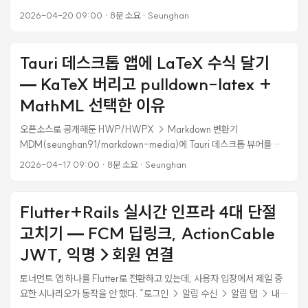
수동으로 스크롤하며 복사하는 건 100개 넘어가면 현실적이지 않다.
2026-04-20 09:00
·
8분 소요
·
Seunghan
Meta가 2024년에 공식 Threads API를 열었다는 건 알고 있었지만 실
제로 써본 적은 없었다. “Instagram Graph API랑 뭔가 다른 것 같은데
뭐가 다른지 모르겠다” 상태에서 시작해, 삽질하면서 151개 댓글 / 151명
Tauri 데스크톱 앱에 LaTeX 수식 달기
유니크 작성자를 추출하기까지의 과정을 정리한다. 공식 문서에는 흩어져
— KaTeX 버리고 pulldown-latex +
있고, 커뮤니티 자료는 대부분 게시 자동화(content publish) 쪽에 치중
돼 있어서 “읽기(read replies)“만 필요한 케이스를 한 페이지에 모은 게
MathML 선택한 이유
없었다. ...
오픈소스로 공개해둔 HWP/HWPX → Markdown 변환기
MDM(seunghan91/markdown-media)에 Tauri 데스크톱 뷰어를 붙
여서 쓰고 있다. 0.3.0에서 HWPX 파서가 수식을 $...$ / $$...$$
2026-04-17 09:00
·
8분 소요
·
Seunghan
LaTeX로 뽑도록 바꿨는데, 정작 뷰어에서는 달러 기호가 그대로 문자로
보였다. 수식 렌더링이 빠진 거다. 고치는 건 단순해 보였다. 마크다운 뷰어
에 KaTeX 붙이면 끝. Obsidian, Typora, Zettlr 전부 이렇게 한다. 그런
Flutter+Rails 실시간 인프라 4대 단절
데 막상 조사해보니 2026년 기준 Tauri 같은 데스크톱 앱에서는 더 좋은
고치기 — FCM 딥링크, ActionCable
경로가 있었다. Rust 한 곳만 만지고 JS/CSS/폰트 번들은 0으로 유지하
는 방법. 이 글은 그 선택 과정과, 덤으로 rhwp 프로젝트에 테스트 하네스
JWT, 익명→회원 연결
를 기여하게 된 이야기다. ...
토너먼트 앱 하나를 Flutter로 전환하고 있는데, 사용자 입장에서 제일 중
요한 시나리오가 동작을 안 했다. “로그인 → 알림 수신 → 알림 탭 → 내