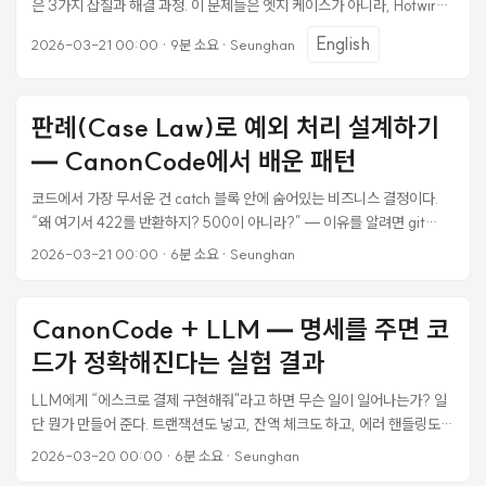
Render.com Asset Pipeline: importmap-rails (CDN pin 방식) 대시
은 3가지 삽질과 해결 과정. 이 문제들은 엣지 케이스가 아니라, Hotwire
보드 페이지 구성: 코트 카드 grid (코트 수 x 라운드 수), 선수 DnD 리스
프로그래밍 모델이 런타임에서 드러내는 자연스러운 마찰 지점들이다. 1.
English
2026-03-21 00:00
·
9분 소요
·
Seunghan
트, 경기 목록, 교류 현황 통계. 코트 5개 x 8라운드 = 40장의 카드가 한
Turbo Stream + Stimulus DnD: DOM 교체 후 이벤트가 사라진다 문
페이지에 렌더링되는 구조. ...
제 선수 칩을 코트 카드에 드래그하면 서버에 POST → Turbo Stream으
로 코트 카드와 선수 목록을 교체하는 구조를 만들었다. 첫 번째 드래그는
판례(Case Law)로 예외 처리 설계하기
잘 된다. 두 번째부터 아무 반응이 없다. 이벤트도, 요청도, 응답도 없다. ...
— CanonCode에서 배운 패턴
코드에서 가장 무서운 건 catch 블록 안에 숨어있는 비즈니스 결정이다.
“왜 여기서 422를 반환하지? 500이 아니라?” — 이유를 알려면 git
blame → PR → 슬랙 스레드를 거슬러 올라가야 한다. 3개월 전 코드면
2026-03-21 00:00
·
6분 소요
·
Seunghan
작성자 본인도 기억 못 한다. CanonCode의 판례(Case Law) 시스템은
이 문제를 정면으로 해결한다. 모든 예외 처리의 “왜"를 구조화된 형식으로
기록하는 것이다. 법원이 판례를 남기듯. 이 글에서는 LaunchCrew 프로
CanonCode + LLM — 명세를 주면 코
젝트에서 작성한 6가지 판례와, 각각이 실제 코드에 어떻게 반영됐는지를
드가 정확해진다는 실험 결과
정리한다. 판례가 왜 필요한가 예외 처리 코드에는 3가지 정보가 필요하
다: ...
LLM에게 “에스크로 결제 구현해줘"라고 하면 무슨 일이 일어나는가? 일
단 뭔가 만들어 준다. 트랜잭션도 넣고, 잔액 체크도 하고, 에러 핸들링도
한다. 그런데 “우리 프로젝트에서 에스크로가 정확히 어떤 규칙으로 동작
2026-03-20 00:00
·
6분 소요
·
Seunghan
하는지"는 모른다. 추측이 섞인다. 내 프로젝트의 에스크로는 포인트 기반