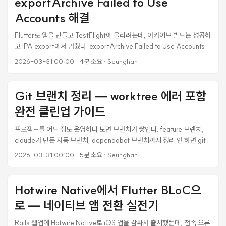
exportArchive Failed to Use
match specifiers in package.json: * 1 dependencies were added:
@ios26_design_system/svelte-inertia@^1.0.0 로컬에서는 잘 됐
Accounts 해결
는데 CI에서만 죽는 전형적인 패턴이다. 원인과 해결법을 기록해둔다. ...
Flutter로 앱을 만들고 TestFlight에 올리려는데, 아카이브 빌드는 성공하
고 IPA export에서 멈췄다. exportArchive Failed to Use Accounts라
는 에러가 뜨는데, 구글링해도 명쾌한 답이 없었다. 결국 3가지 다른 에러
2026-03-31 00:00
·
4분 소요
·
Seunghan
를 연달아 만나면서 해결했고, 그 과정을 정리한다. 에러 1:
exportArchive Failed to Use Accounts flutter build ipa --release
--dart-define=ENV=prod --export-options-
Git 브랜치 정리 — worktree 에러 포함
plist=ios/ExportOptions.plist 아카이브 빌드는 잘 된다: ✓ Built
완전 클린업 가이드
build/ios/archive/Runner.xcarchive (197.5MB) [✓] App Settings
Validation • Version Number: 1.0.1 • Build Number: 9 • Display
프로젝트를 어느 정도 운영하다 보면 브랜치가 쌓인다. feature 브랜치,
Name: My App • Bundle Identifier: com.example.app 근데 바로
claude가 만든 자동 브랜치, dependabot 브랜치까지 정리 안 하면 git
다음 줄에서: ...
branch -a 결과가 화면 가득 찬다. 오늘 작업하다 머지된 브랜치들 싹 정
2026-03-31 00:00
·
5분 소요
·
Seunghan
리했는데, feature/link-in-bio 삭제하려고 하니까 이런 에러가 났다.
error: cannot delete branch 'feature/link-in-bio' used by
worktree at '/path/to/.worktrees/link-in-bio' 처음엔 그냥 -D 옵션
Hotwire Native에서 Flutter BLoC으
으로 강제 삭제하면 되지 않나 싶었는데, 그게 올바른 방법이 아니다.
로 — 네이티브 앱 전환 실전기
worktree를 먼저 제거하는 게 맞다. PR이 이미 머지됐는지 확인하는 법
브랜치 정리 전에 먼저 해야 할 게 있다. 각 브랜치가 main에 이미 포함됐
Rails 웹앱에 Hotwire Native로 iOS 앱을 감싸서 출시했는데, 접속 오류