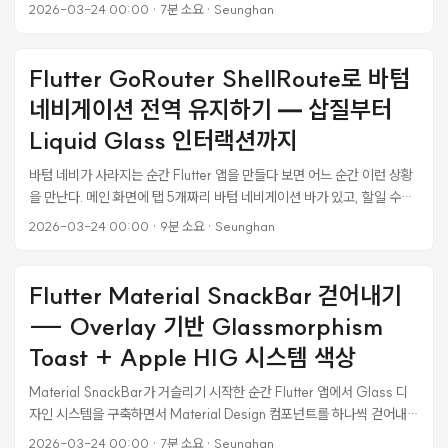
로 떠나는 봄 여행이 어느 때보다 경제적인 선택이 됐다. 문화체육관광부의
frame ID가 매칭되고, 콘텐츠가 자연스럽게 스왑된다. ...
2026-03-24 00:00
·
7분 소요
·
Seunghan
반값여행·반값휴가·여행가는봄에 행정안전부가 쏘카·코레일과 체결한
MOU 할인까지 더하면 실질 여행 비용을 크게 낮출 수 있는 조합이 만들어
진다. 각 제도별 대상, 금액, 신청 방법을 순서대로 정리했다. 반값여행 (지
Flutter GoRouter ShellRoute로 바텀
역사랑 휴가지원) — 여행비 최대 50~70% 환급 어떤 제도인가 농어촌
네비게이션 전역 유지하기 — 삽질부터
인구감소 지역으로 여행하면 사용한 경비의 50%를 모바일 지역사랑상품
권으로 돌려주는 제도다. 행안부가 지정한 인구감소지역 89개 중 도시자
Liquid Glass 인터랙션까지
치구를 제외한 84개 지역이 대상이고, 2026년 상반기 시범사업으로 선
바텀 네비가 사라지는 순간 Flutter 앱을 만들다 보면 어느 순간 이런 상황
정된 16곳이 4월부터 운영된다. ...
을 만난다. 메인 화면에 탭 5개짜리 바텀 네비게이션 바가 있고, 할일 수정
이나 새 메모 생성 버튼을 누르면 context.push('/tasks/new')로 화면을
2026-03-24 00:00
·
9분 소요
·
Seunghan
전환한다. 그런데 화면이 전환되는 순간 바텀 네비가 통째로 사라진다.
iOS 네이티브 앱에서는 탭 안에서 push 하면 탭 바가 유지된다. Apple의
메모 앱에서 메모를 열어도, 미리 알림에서 항목을 수정해도 하단 탭 바는
Flutter Material SnackBar 걷어내기
그대로 있다. 그런데 Flutter에서는 기본적으로 이렇게 동작하지 않는다.
--- Overlay 기반 Glassmorphism
원인을 찾아보니 라우터 구조 자체의 문제였다. ...
Toast + Apple HIG 시스템 색상
Material SnackBar가 거슬리기 시작한 순간 Flutter 앱에서 Glass 디
자인 시스템을 구축하면서 Material Design 컴포넌트를 하나씩 걷어내고
있었다. AlertDialog는 GlassDialog로, Card는 GlassCard로,
2026-03-24 00:00
·
7분 소요
·
Seunghan