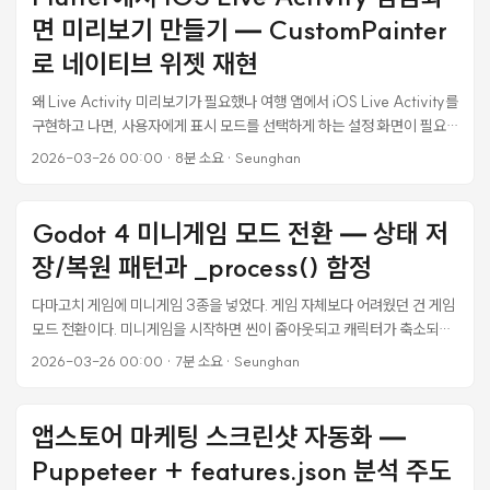
에 그대로 static const _baseUrl = 'https://api.bizrouter.ai/v1'; 지
면 미리보기 만들기 — CustomPainter
인들에게 배포하는 MVP라 처음에는 괜찮았지만, 사용자가 자기 키를 입
력해서 쓸 수 있게 만들어야 했다. Gemini 키가 있는 사람은 Gemini로,
로 네이티브 위젯 재현
OpenAI 키가 있는 사람은 GPT로, Claude 키가 있는 사람은 Claude로
왜 Live Activity 미리보기가 필요했나 여행 앱에서 iOS Live Activity를
— 각자 가진 키를 쓸 수 있어야 했다. ...
구현하고 나면, 사용자에게 표시 모드를 선택하게 하는 설정 화면이 필요
하다. 일정 모드, 예산 모드, 자동 모드, 결합 모드 — 이렇게 네 가지 옵션
2026-03-26 00:00
·
8분 소요
·
Seunghan
이 있는데, 문제는 이 모드를 바꿨을 때 잠금화면에서 실제로 어떻게 보이
는지 사용자가 알 수 없다는 점이었다. 설정 화면 하단에 Dynamic Island
compact 형태의 간단한 미리보기는 있었다. 하지만 사용자가 Live
Godot 4 미니게임 모드 전환 — 상태 저
Activity를 가장 많이 보는 곳은 잠금화면이다. 작은 알약 모양 미리보기로
장/복원 패턴과 _process() 함정
는 “이 모드를 선택하면 잠금화면이 이렇게 바뀝니다"를 전달하기 어려웠
다. ...
다마고치 게임에 미니게임 3종을 넣었다. 게임 자체보다 어려웠던 건 게임
모드 전환이다. 미니게임을 시작하면 씬이 줌아웃되고 캐릭터가 축소되고
이동 범위가 바뀌고 배경이 교체된다. 게임이 끝나면 이 모든 게 원래대로
2026-03-26 00:00
·
7분 소요
·
Seunghan
돌아와야 한다. 하나라도 복원을 빠뜨리면 버그가 된다. 캐릭터가 작은 채
로 남아있거나, 배경이 확장된 채로 유지되거나, 이동 범위가 좁아진 채로
고정된다. 유저는 “게임이 망가졌다"고 느낀다. 이 글에서는 미니게임 모드
앱스토어 마케팅 스크린샷 자동화 —
전환 시 상태 관리 패턴과, 실제로 터진 버그들의 원인과 해결을 정리한다.
Puppeteer + features.json 분석 주도
문제의 본질: 임시 상태 vs 영구 상태 미니게임 모드는 임시 상태다. 잠깐