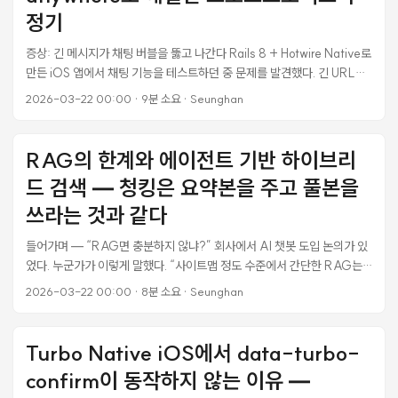
정기
증상: 긴 메시지가 채팅 버블을 뚫고 나간다 Rails 8 + Hotwire Native로
만든 iOS 앱에서 채팅 기능을 테스트하던 중 문제를 발견했다. 긴 URL이
나 공백 없는 연속 문자열을 보내면 메시지가 채팅 버블 영역을 벗어나 화
2026-03-22 00:00
·
9분 소요
·
Seunghan
면 밖으로 튀어나가는 현상이 발생했다. 웹 브라우저에서는 멀쩡하게 보이
는데, iOS 네이티브 앱(WKWebView)에서만 문제가 재현됐다. 가로 스
크롤이 생기고, 메시지 영역 전체 레이아웃이 깨져버린다. 처음엔
RAG의 한계와 에이전트 기반 하이브리
“Tailwind break-words 넣어놨는데 왜 안 되지?” 싶었지만, 파고 들어
드 검색 — 청킹은 요약본을 주고 풀본을
가보니 CSS overflow-wrap, flexbox intrinsic sizing, iOS WebKit
호환성이 복합적으로 얽힌 문제였다. ...
쓰라는 것과 같다
들어가며 — “RAG면 충분하지 않냐?” 회사에서 AI 챗봇 도입 논의가 있
었다. 누군가가 이렇게 말했다. “사이트맵 정도 수준에서 간단한 RAG는
충분히 가능하지 않냐, 비싼 돈 들이지 않고서.” 틀린 말은 아니다. FAQ 수
2026-03-22 00:00
·
8분 소요
·
Seunghan
준의 챗봇이라면 RAG(Retrieval Augmented Generation)로 충분하
다. 하지만 내가 직접 MVP를 만들어보면서 깨달은 건, 복잡한 업무 문서
를 다루는 챗봇에서는 RAG만으로 부족하다는 것이었다. 수백 페이지짜
Turbo Native iOS에서 data-turbo-
리 서류를 청킹하고, 임베딩하고, 벡터 DB에 넣고, 리랭킹까지 해봤다. 결
confirm이 동작하지 않는 이유 —
과는? AI에게 책의 요약본을 주고 “전체 내용에 대해 완전하게 답해라"고