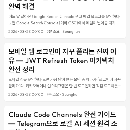
만, Unity는 하나의 기능을 구현하는 패턴이 너무 다양하다.
완벽 해결
MonoBehaviour 싱글톤, ScriptableObject 이벤트, 의존성 주입,
어느 날 날아온 Google Search Console 경고 메일 블로그를 운영하다
ECS — AI가 프로젝트에서 어떤 패턴을 쓰는지 먼저 파악해야 코드를 짤
보면 Google Search Console(이하 GSC)에서 메일이 날아올 때가 있
수 있다. 이건 느리다. ...
다. 대부분은 “색인 생성이 완료되었습니다” 같은 좋은 소식이지만, 이번
2026-03-23 00:00
·
9분 소요
·
Seunghan
에는 달랐다. 크롤링됨 - 현재 색인이 생성되지 않음 유효성 검사 상태: 실
패함 영향을 받은 페이지: 14개 14개 페이지가 Google에 의해 크롤링은
되었지만, 검색 결과에는 나타나지 않는 상태였다. 이전에 유효성 검사를
모바일 앱 로그인이 자꾸 풀리는 진짜 이
요청했지만 실패로 돌아왔다. 무엇이 문제인지, 어떻게 해결했는지 기록한
유 — JWT Refresh Token 아키텍처
다. ‘크롤링됨 - 현재 색인이 생성되지 않음’이란? Google의 페이지 색인
생성 과정은 크게 3단계로 나뉜다: ...
완전 정리
모바일 앱을 운영하다 보면 가장 많이 받는 불만 중 하나가 “로그인이 자꾸
풀려요"다. 카카오톡이나 인스타그램은 한 번 로그인하면 직접 로그아웃하
기 전까지 영원히 유지되는데, 내 앱은 왜 하루만 지나면 다시 로그인하라
2026-03-23 00:00
·
7분 소요
·
Seunghan
고 하는 걸까? 이 글은 Flutter 앱 + Rails 8 API 환경에서 로그인 세션이
반복적으로 풀리는 문제를 추적하고 해결한 과정을 기록한다. 단순히
“TTL을 늘려라"가 아니라, JWT 인증 시스템의 구조적 문제를 하나씩 찾
Claude Code Channels 완전 가이드
아가는 과정이다. 증상: 1시간마다 로그인이 풀림 앱을 백그라운드에 두었
— Telegram으로 로컬 AI 세션 원격 조
다가 1시간 후에 열면 로그인 화면으로 돌아간다. 사용 중에는 문제가 없는