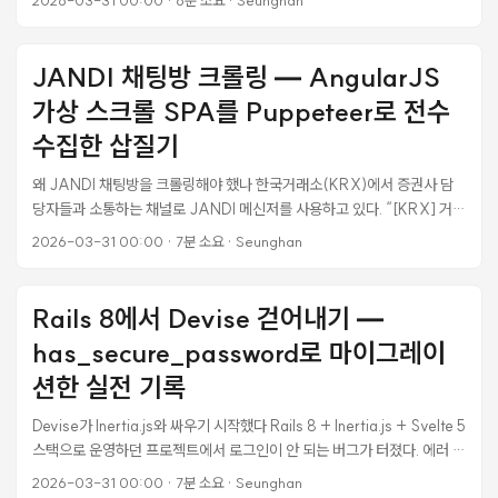
인 토큰을 추출하고, CSS Custom Properties로 변환한 뒤, Svelte 5
컴포넌트로 만들어서 Rails + Inertia.js 프로젝트의 실제 페이지에 붙이
는 전 과정을 정리한다. 결론부터 말하면, iOS 26 디자인 시스템은 웹에서
JANDI 채팅방 크롤링 — AngularJS
도 충분히 구현 가능하다. 다만 다크모드 셀렉터 불일치 같은 함정이 있어
가상 스크롤 SPA를 Puppeteer로 전수
서, 기존 프로젝트에 얹을 때는 CSS 변수 네이밍 컨벤션을 꼼꼼히 맞춰야
한다. ...
수집한 삽질기
왜 JANDI 채팅방을 크롤링해야 했나 한국거래소(KRX)에서 증권사 담
당자들과 소통하는 채널로 JANDI 메신저를 사용하고 있다. “[KRX] 거래
시간 연장 및 장애대응 실시간 채팅"이라는 채팅방에서 400여 명의 증권
2026-03-31 00:00
·
7분 소요
·
Seunghan
사 담당자들이 질문하고, KRX 측이 답변하는 구조다. 문제는 이 Q&A 내
역을 체계적으로 관리할 방법이 없다는 것이었다. JANDI에는 메시지 읽
기 API가 없고, Outgoing Webhook은 시작 키워드가 필수라서 모든 메
Rails 8에서 Devise 걷어내기 —
시지를 수신할 수 없다. 결국 브라우저 자동화로 직접 크롤링하는 수밖에
has_secure_password로 마이그레이
없었다. JANDI의 기술 스택이 만든 함정 JANDI 웹앱은 AngularJS 기
반 SPA(Single Page Application)다. 열어보면 URL이
션한 실전 기록
https://next-it.jandi.com/app/#!/room/34791415 같은 해시 라우
Devise가 Inertia.js와 싸우기 시작했다 Rails 8 + Inertia.js + Svelte 5
팅을 쓰고 있다. 이게 크롤링에 어떤 영향을 주는지 처음엔 몰랐다. ...
스택으로 운영하던 프로젝트에서 로그인이 안 되는 버그가 터졌다. 에러 메
시지도 없고, 401만 돌아왔다. 로그를 보니 Warden의
2026-03-31 00:00
·
7분 소요
·
Seunghan