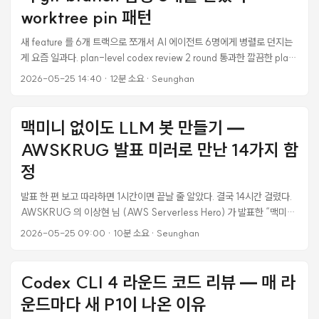
하게 개입하면서 발생한, 알아두지 않으면 매번 새로 깨닫게 되는 함정 두
worktree pin 패턴
종이다. 같은 날 두 번 터진 김에 정리한다. ...
새 feature 를 6개 트랙으로 쪼개서 AI 에이전트 6명에게 병렬로 던지는
게 요즘 일과다. plan-level codex review 2 round 통과한 깔끔한 plan
을 들고 자신만만하게 Wave 1 (2개 에이전트 병렬) dispatch 했는데, 첫
2026-05-25 14:40
·
12분 소요
·
Seunghan
번째 에이전트가 5분 만에 “STOP — schema 가 없습니다” 라고 돌아왔
다. 두 번째 dispatch 도 STOP. 세 번째에서야 통과. 그 사이 git branch
가 어디로 가있는지 reflog 를 5번 들여다봐야 했고, P11 merge 커밋이
맥미니 없이도 LLM 봇 만들기 —
엉뚱한 branch 위에 올라가서 reset 했다가, 결국 detached worktree
AWSKRUG 발표 미러로 만난 14가지 함
+ git update-ref 조합으로 우회해서 land 시켰다. 같은 함정에 또 안 빠
지려고 정리한다. ...
정
발표 한 편 보고 따라하면 1시간이면 끝날 줄 알았다. 결국 14시간 걸렸다.
AWSKRUG 의 이상현 님 (AWS Serverless Hero) 가 발표한 “맥미니
없이도 서버리스로 만드는 AI Cloud Agent” — 영상 시청 1시간이면 원
2026-05-25 09:00
·
10분 소요
·
Seunghan
리는 다 이해된다. 핵심 메시지가 명료하기 때문이다. “LLM 에이전트를
24시간 켜놓는 맥미니/EC2 없이, AWS Lambda Container 로 호출당
1.35초만 돌리고 평소엔 $0 으로 운영하자.” 그래서 원본 레포를 클론해
Codex CLI 4 라운드 코드 리뷰 — 매 라
서 한 번 직접 띄워보기로 했다. 새 AWS 계정 만들고, 발표 자료 그대로 따
운드마다 새 P1이 나온 이유
라했다. 14시간 후에 봇이 답장을 보내왔다. 그 14시간 동안 발견한 함정 14