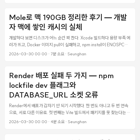
database_authenticatable strategy가 valid_for_params_auth?
= false를 찍고 있었다. 쿼리가 0개 — DB에 접근조차 안 한 것이다. 원인
은 Devise의 Warden 미들웨어가 request.params[:user]를 읽는데,
Mole로 맥 190GB 정리한 후기 — 개발
Inertia.js는 {email, password}를 flat하게 보내서 Rails의
자 맥에 쌓인 캐시의 실체
ParamsWrapper가 session 키로 감싸버리는 구조적 충돌이었다. #
Inertia.js가 보내는 것 { email: "user@example.com", password:
개발하다 보면 디스크가 어느 순간 꽉 찬다. Xcode 빌드하다 용량 부족 에
"secret" } # Rails ParamsWrapper가 변환한 것 { email: "...",
러가 뜨고, Docker 이미지 pull이 실패하고, npm install이 ENOSPC를
password: "...", session: { email: "...", password: "..." } } #
뱉는다. 저장소 확인해보면 “시스템 데이터"가 수백 GB를 차지하고 있는
2026-03-30 00:00
·
7분 소요
·
Seunghan
Devise/Warden이 찾는 것 { user: { email: "...", password: "..." } } #
데, 정작 뭐가 그렇게 큰지 알 수가 없다. CleanMyMac 같은 도구가 있지
← 이게 없다 normalize_sign_in_params라는 핵으로
만 연 9만원짜리 구독이고, 개발자 특화 캐시는 잘 못 잡는다. 그러다
params[:user]를 세팅했지만, Warden은 ActionController의
GitHub에서 34K 스타를 받은 오픈소스 CLI 도구 Mole을 발견했다. 설
Render 배포 실패 두 가지 — npm
params가 아니라 **Rack 레벨의 request.params**를 따로 읽었다.
치부터 190GB 정리까지의 실전 기록을 남긴다. Mole이 뭔가 Mole은 대
두 객체는 완전히 별개다. ...
lockfile dev 플래그와
만 개발자 tw93이 만든 macOS 시스템 정리 CLI 도구다. Shell 79%와
Go 21%로 작성됐고, MIT 라이선스다. ...
DATABASE_URL 소켓 오류
Render에서 배포가 갑자기 안 되기 시작했다. 한 번도 아니고 두 번 연속
으로, 서로 다른 이유로. 첫 번째는 Vite 빌드에서 패키지를 못 찾는다는 에
러, 두 번째는 Rails 서버가 PostgreSQL에 소켓으로 연결하려다 죽는 오
2026-03-30 00:00
·
4분 소요
·
Seunghan
류였다. 둘 다 원인을 찾기까지 상당히 헤맸다. 첫 번째 오류: Cannot find
package 'vite-plugin-ruby' 빌드 로그에 이런 에러가 찍혔다. failed
to load config from /opt/render/project/src/.../vite.config.ts