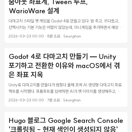
줌아웃 좌표계, Tween 루프,
막힌 부분, 그리고 실제 데이터를 수집해서 대시보드에 연결하기까지의 전
체 과정이다. ...
WarioWare 설계
다마고치 스타일 펫 게임을 Godot 4로 만들고 있다. 밥 주고, 쓰다듬고,
산책시키는 기본 기능은 어렵지 않았는데, 미니게임을 추가하면서 예상 못
한 문제가 쏟아졌다. 똥 피하기 게임 하나 만드는데 좌표계 문제로 반나절
2026-03-23 00:00
·
8분 소요
·
Seunghan
을 날렸다. 이 글에서는 Godot 4의 Tween 루프 문법, 부모 노드 스케일
변경 시 자식 좌표 보정, 그리고 _process()에서 값이 매 프레임 덮어써
지는 함정까지 실제로 겪은 삽질을 정리한다. Godot 4 Tween의
Godot 4로 다마고치 만들기 — Unity
set_loops() 함정 에러 상황 똥이 하늘에서 떨어지면서 회전하는 애니메
포기하고 전환한 이유와 macOS에서 겪
이션을 넣으려고 이렇게 작성했다: ...
은 좌표 지옥
Unity로 다마고치를 만들다가 멈췄다 올해 초에 AI 생성형 다마고치 프로
젝트를 시작했다. 프롬프트를 입력하면 AI가 펫 이미지를 생성해주고, 밥
주고 씻기고 놀아주면서 키우는 방치형 게임이다. 처음에는 당연히 Unity
2026-03-23 00:00
·
7분 소요
·
Seunghan
를 선택했다. 2D 게임이니까 Unity면 충분하다고 생각했고, WebGL
export로 모바일 웹뷰에 임베딩하면 크로스 플랫폼도 해결될 거라고 봤
다. 문제는 바이브코딩이었다. Claude Code로 게임 로직을 짜는데,
Hugo 블로그 Google Search Console
Unity의 .unity 씬 파일은 직렬화된 YAML에 GUID 참조가 가득하다. AI
'크롤링됨 - 현재 색인이 생성되지 않음'
가 씬 구조를 읽고 이해하기가 사실상 불가능했다. C# 코드는 그나마 낫지