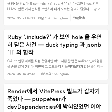
가지가 이 글의 본문이다. ...
큰 PR을 받았다. 8 commits, 73 files, +4484 / -239 lines. 외부
LLM이 만든 가지 분석용 브랜치라 내가 모르는 영역이 많았다. 그냥 머지
버튼 누르긴 무서워서 Codex CLI로 리뷰부터 돌렸다. 1 라운드 끝나니까
English
2026-05-21 14:38
·
10분 소요
·
Seunghan
[P1] 2 건이 나왔다. 고쳤다. “이제 끝났겠지” 하고 푸시했다. 2 라운드를
또 돌렸다. 새 [P1] 2 건이 나왔다. 또 고쳤다. 3 라운드. 또 [P1]. 4 라운드
도 마찬가지. 매 라운드 새 P1이 나오는 게 우연일 수도 있다고 생각했는데,
Ruby `.include?` 가 보안 hole 을 우연
검색해보니까 이게 정상 패턴이었다. 그래서 머지까지 가는 길이 4 라운드
+ 11 fix commit로 길어졌지만, 만약 1 라운드에서 멈췄으면 production
히 닫은 사건 — duck typing 과 jsonb
에 SSRF 우회 2 개가 그대로 흘러갔을 거다. ...
`||` 의 합작
OAuth 인증 서버를 직접 운영하면 어느 시점 한 번은 redirect_uri 검증
을 손볼 일이 생긴다. 이번에 그 코드를 다시 들여다보다가 같은 줄이 데이
터 형태에 따라 두 가지 완전히 다른 의미로 작동하고 있었다는 걸 발견했
2026-05-16 09:00
·
11분 소요
·
Seunghan
다. 한 줄짜리 SQL UPDATE 가 그 사이에 의도치 않게 보안 hole 을 만들
었다가 다른 한 줄짜리 SQL UPDATE 가 또 의도치 않게 그 hole 을 닫았
는데, 동시에 정상 OAuth 흐름도 깨버렸다. 결과적으로 같은 코드 한 줄이
Render에서 VitePress 빌드가 갑자기
시간에 따라 substring 매칭이었다가 element-wise 매칭으로
죽었다 — puppeteer가
dispatch 가 바뀌었다. ...
devDependencies에 박혀있었던 이야