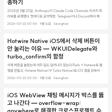
데, 잠깐 앱을 닫았다 열면 세션이 사라진다. ...
종하기
2026년 3월 20일, Anthropic이 Claude Code Channels 리서치 프
리뷰를 공개했다. 한마디로 요약하면, Telegram이나 Discord에서 메시
지를 보내면 집에 있는 내 Mac의 Claude Code가 코드를 짜고 파일을 수
2026-03-22 00:00
·
9분 소요
·
Seunghan
정한 뒤 결과를 답장으로 보내주는 기능이다. 폰에서 “auth.py 버그 고쳐
줘” 보내면 → 맥미니 Claude가 코드 파일 열고 수정하고 → “완료했습니
다, 커밋했어요” 답장이 오는 식이다. 설정하면서 꽤 삽질을 했다. 이 글은
Hotwire Native iOS에서 삭제 버튼이
그 과정을 그대로 기록한 문서다. Claude Code Channels가 뭔가 기본
안 눌리는 이유 — WKUIDelegate와
아키텍처 Claude Code Channels는 MCP(Model Context
Protocol) 기반 플러그인이다. Claude Code 세션 안에 Telegram 또는
turbo_confirm의 함정
Discord와 연결된 MCP 서버를 서브프로세스로 띄우고, 외부 메시지를
삭제 버튼을 눌렀는데 아무 일도 일어나지 않는다 Rails + Hotwire로 웹
세션 안으로 밀어넣는(push) 구조다. ...
앱을 만들고, Hotwire Native(구 Turbo Native)로 iOS 앱을 감싸서 배
포하는 구조를 쓰고 있었다. 웹에서는 모든 것이 잘 동작했다. 삭제 버튼을
2026-03-22 00:00
·
9분 소요
·
Seunghan
누르면 “정말 삭제하시겠습니까?” 확인 다이얼로그가 뜨고, 확인을 누르
면 삭제가 진행됐다. 그런데 iOS 네이티브 앱에서 같은 버튼을 누르면 아
무 반응이 없었다. 에러도 없고, 크래시도 없고, 그냥 조용히 무시됐다. 상
iOS WebView 채팅 메시지가 박스를 뚫
태 변경 버튼, 라운드 추가/삭제 버튼, 토너먼트 삭제 버튼 —
고 나간다 — overflow-wrap:
turbo_confirm이 붙은 모든 버튼이 죽어있었다. ...
anywhere로 해결한 크로스프로젝트 수