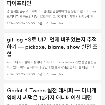
동안만 다른 설정을 쓰고, 끝나면 원래대로 돌아간다. 이게 간단해 보이는
파이프라인
데 실제로는 복잡하다. ...
앱 출시를 앞두고 스토어 스크린샷을 만들어야 하는 상황이 됐다. Figma
로 하나씩 만드는 건 너무 비효율적이고, 10가지 디자인 시안에 5개 기능
화면을 조합하면 50장인데 수작업으로 한다는 건 말이 안 된다. 그래서
2026-03-26 00:00
·
6분 소요
·
Seunghan
HTML/CSS로 마케팅 프레임을 만들고 Puppeteer로 PNG를 뽑아내는
파이프라인을 짰다. 처음엔 대충 만들었다가 구조적으로 틀린 부분이 있다
는 걸 나중에 깨달았는데, 그 과정이 의외로 중요한 교훈을 남겼다. 처음 접
git log -S로 UI가 언제 바뀌었는지 추적
근 방식의 문제 처음엔 이런 식으로 기능 배열을 하드코딩했다. const
하기 — pickaxe, blame, show 실전 조
FEATURES = [ { id: 'expense', title: '지출을 한번에', sub: 'AI가 영수
증을 읽어드립니다', screen: '02_expense_detail' }, { id: 'camera',
합
title: '사진 찍으면 끝', sub: 'OCR로 즉시 기록', screen:
사이드바 타이틀이 이상하다 Rails + Hotwire Native 기반 웹앱을 운영
'03_camera_hub' }, // ... ]; 문제는 이 파일명들
하고 있다. 어느 날 사이드바 상단에 원래 표시되던 앱 타이틀 대신 “리서치
(02_expense_detail.png, 03_camera_hub.png)이 실제로 존재하
·정보분석” 같은 팀 이름이 들어가 있는 걸 발견했다. 분명 예전에는 앱 이
지 않았다는 것이다. 캡처 스크립트가 자동으로 화면을 이동하다가 실패해
2026-03-25 00:00
·
6분 소요
·
Seunghan
름이 나왔는데 언제 바뀐 건지 모르겠다. 이런 상황, 개발하다 보면 꽤 자주
서 홈 화면만 5번 찍혔는데, 파일명은 다 달랐다. 결과적으로 모든 슬롯이
겪는다. “이거 원래 이랬나?” 싶은 순간이 오면, 코드를 뒤지기 전에 Git
placeholder(검은 화면)였다. ...
히스토리를 먼저 파보는 게 훨씬 빠르다. 이번에 실제로 git log -S, git
Godot 4 Tween 실전 레시피 — 미니게
show, git diff를 조합해서 원인 커밋을 찾아낸 과정을 정리했다. ...
임에서 써먹은 12가지 애니메이션 패턴