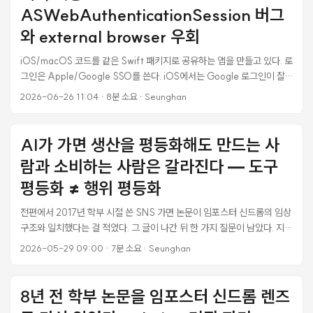
FFI 이야기만 한다. ...
ASWebAuthenticationSession 버그
와 external browser 우회
iOS/macOS 코드를 같은 Swift 패키지로 공유하는 앱을 만들고 있다. 로
그인은 Apple/Google SSO를 쓴다. iOS에서는 Google 로그인이 잘
됐다. 그런데 macOS 빌드에서만 Google 로그인이 끝까지 완료가 안 됐
2026-06-26 11:04
·
8분 소요
·
Seunghan
다. 버튼을 눌러도 아무 반응이 없거나, 인증창이 떠도 “계속"을 누르면
OAuth 동의 페이지가 안 뜨고 브라우저 창만 덜렁 열렸다. 같은 코드인데
왜 한쪽 플랫폼에서만 깨지는가. 이게 며칠간 이어진 삽질의 시작이었다.
AI가 가면 생산을 평등화해도 만드는 사
결론부터 말하면 범인은 ASWebAuthenticationSession이었고,
람과 소비하는 사람은 갈라진다 — 도구
macOS에서는 이 API를 쓰지 않고 외부 브라우저를 직접 여는 방식으로
바꿔서 해결했다. 이 글은 그 과정과, macOS 데스크톱 OAuth를 어떻게
평등화 ≠ 행위 평등화
구현해야 하는지에 대한 정리다. ...
전편에서 2017년 학부 시절 쓴 SNS 가면 논문이 임포스터 신드롬의 임상
구조와 일치했다는 걸 적었다. 그 글이 나간 뒤 한 가지 질문이 남았다. 지금
AI 시대를 본다면 그 다음 예측은 뭐가 될까. 먼저 명확히 해둘 게 있다. 나
2026-05-29 09:00
·
7분 소요
·
Seunghan
는 SNS를 깊이 사용하는 사람이 아니었다. 2017년 논문도 사용자의 자기
고백이 아니라 관찰자 입장의 구조 분석이었다. 그래서 지금 AI 시대를 보
는 시각도 동일하다 — 안에서 휘말리는 시점이 아니라, 바깥에서 구조가
8년 전 학부 논문을 임포스터 신드롬 렌즈
어떻게 작동하는지를 본다. ...