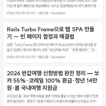
Godot 4에서 Tween API가 완전히 바뀌었다. Godot 3에서 노드 기반
이던 게 빌더 패턴으로 재설계됐다. 코드는 깔끔해졌는데 API 경계가 헷갈
린다. set_loops()를 PropertyTweener에 호출해서 에러 나고,
2026-03-25 00:00
·
6분 소요
·
Seunghan
set_parallel()을 tween_property() 뒤에 붙여서 동작 안 하고. 다마고
치 미니게임을 만들면서 12가지 Tween 패턴을 정리했다. 삽질 한 번 할 때
마다 하나씩 추가된 목록이다. 기본: Tween vs PropertyTweener 이게
Rails Turbo Frame으로 탭 SPA 만들
모든 혼란의 원흉이다. create_tween()은 Tween을 반환하고,
기 -- 빈 페이지 함정과 해결법
tween_property()는 PropertyTweener를 반환한다. 두 클래스의 메서
드가 다르다. var tween: Tween = create_tween() # Tween 반환
상황: Turbo Frame 탭 UI에서 빈 페이지 Rails 8에서 인터뷰 빌더를 만
var pt: PropertyTweener = tween.tween_property(...) #
들고 있었다. 하나의 페이지 안에 “내 인터뷰 작성”, “전체 갤러리”, “인터
PropertyTweener 반환 메서드 Tween PropertyTweener
뷰 결과” 같은 탭을 두고, 탭을 클릭하면 콘텐츠 영역만 바뀌는 SPA 느낌
2026-03-25 00:00
·
8분 소요
·
Seunghan
set_loops() ✅ ❌ set_parallel() ✅ ❌ set_speed_scale() ✅ ❌
의 UI였다. 구조는 이랬다: <%# interview_app/show.html.erb — 탭
set_trans() ✅ ✅ set_ease() ✅ ✅ as_relative() ❌ ✅
셸 %> <nav> <button onclick="switchTab('wizard')">내 인터뷰
set_delay() ❌ ✅ from() ❌ ✅ from_current() ❌ ✅ 체이닝할 때 반
</button> <button onclick="switchTab('gallery')">갤러리
2026 반값여행 신청방법 완전 정리 — 쏘
환 타입을 항상 의식해야 한다. 이걸 모르면 컴파일은 되는데 런타임에 터
</button> <button onclick="switchTab('result')">결과</button>
진다. ...
카 55%·코레일 100% 환급·청년 14만
</nav> <turbo-frame id="interview-rails-content"
src="/interviews/wizard" loading="lazy"> <p>로딩 중...</p>
원·봄 국내여행 지원금
</turbo-frame> 탭을 클릭하면 JavaScript로 railsFrame.src를 바꿔
2026년 봄, 국내 여행 비용을 절반 이하로 줄일 수 있는 정부 지원이 한꺼
서 콘텐츠를 교체한다. wizard, gallery, show 세 뷰 모두 같은
번에 쏟아진다. ‘촌캉스’(농촌+바캉스) 트렌드와 맞물려 인구감소 지역으
turbo_frame_tag "interview-rails-content"로 감싸져 있어서