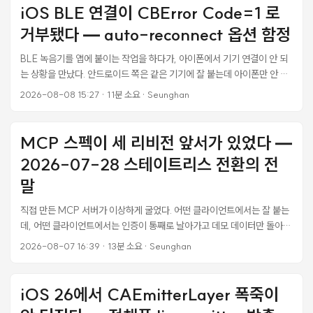
iOS BLE 연결이 CBError Code=1 로
거부됐다 — auto-reconnect 옵션 함정
BLE 녹음기를 앱에 붙이는 작업을 하다가, 아이폰에서 기기 연결이 안 되
는 상황을 만났다. 안드로이드 쪽은 같은 기기에 잘 붙는데 아이폰만 안 됐
다. 증상이 묘했다. 스캔은 완벽하게 됐다. 기기가 목록에 이름까지 정확히
2026-08-08 15:27
·
11분 소요
·
Seunghan
떴고, 시스템 블루투스 로그를 보면 RSSI −50dB 로 바로 옆에 있는 것처
럼 잡혔다. 그런데 목록에서 그 항목을 탭하면 “연결하지 못했습니다"만 떴
다. 더 이상했던 건 이 기능을 처음 만들었을 때는 분명히 됐다는 점이다. 그
MCP 스펙이 세 리비전 앞서가 있었다 —
뒤로 한동안 다른 기능을 붙이다가 어느 순간 이렇게 됐다. 전형적인 회귀
2026-07-28 스테이트리스 전환의 전
인데, 언제 깨졌는지가 안 보였다. ...
말
직접 만든 MCP 서버가 이상하게 굴었다. 어떤 클라이언트에서는 잘 붙는
데, 어떤 클라이언트에서는 인증이 통째로 날아가고 데모 데이터만 돌아왔
다. 처음엔 클라이언트 쪽 문제라고 생각했다. 원인을 좁혀보니 정반대였
2026-08-07 16:39
·
13분 소요
·
Seunghan
다. MCP-Protocol-Version 헤더가 오면 서버가 인증 컨텍스트를 버리
고 데모 모드로 강등하고 있었다. 헤더가 없을 때만 정상 동작했다. 그런데
스펙은 2025-06-18 부터 클라이언트가 이 헤더를 반드시 보내라고 요
iOS 26에서 CAEmitterLayer 폭죽이
구한다. 즉 규격을 제대로 지키는 클라이언트일수록 반드시 실패하는 구조