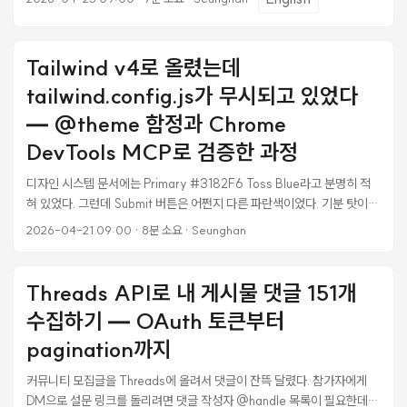
Loop와 oh-my-opencode가 증명한 것은 하네스의 승리가 아니라 고
삐를 쥐는 사람(Reinsman)의 필요성이다. Mitchell Hashimoto가
2026년 2월(26.1Q) ‘하네스 엔지니어링’이라는 이름을 붙인 이후, 업계
Tailwind v4로 올렸는데
는 이 개념을 빠르게 받아 들이고 있습니다. OpenAI, Anthropic이 바로
따라왔다. 지금 AI 에이전트를 쓰는 팀들은 하네스 엔지니어링을 통해 거
tailwind.config.js가 무시되고 있었다
의 같은 방향으로 가고 있습니다. 에이전트가 실수할 때마다 규칙을 쌓고,
— @theme 함정과 Chrome
도구를 만들고, 재발을 막는다. ...
DevTools MCP로 검증한 과정
디자인 시스템 문서에는 Primary #3182F6 Toss Blue라고 분명히 적
혀 있었다. 그런데 Submit 버튼은 어쩐지 다른 파란색이었다. 기분 탓이
아니라 조금 더 보라끼가 돌고 푸르스름했다. 처음엔 모니터 캘리브레이션
2026-04-21 09:00
·
8분 소요
·
Seunghan
문제인가 싶었는데, DevTools로 computed style을 찍어보니
background-color: oklch(0.546 0.245 262.881). 예상한 rgb(49,
130, 246) 하고는 확실히 다른 값이었다. 원인을 찾아보니 Tailwind
Threads API로 내 게시물 댓글 151개
CSS v4에서 tailwind.config.js를 완전히 무시하고 있었다. 프로젝트는
수집하기 — OAuth 토큰부터
tailwindcss@4.1.18 로 올라가 있는데 설정은 v3 문법(JavaScript
object) 그대로였고, @theme 블록에는 주요 컬러 스케일이 일부만 포팅
pagination까지
돼 있었다. 결과적으로 커스텀 토큰은 전혀 적용이 안 되고 v4 기본
커뮤니티 모집글을 Threads에 올려서 댓글이 잔뜩 달렸다. 참가자에게
OKLCH 팔레트로 렌더되던 상태. ...
DM으로 설문 링크를 돌리려면 댓글 작성자 @handle 목록이 필요한데,