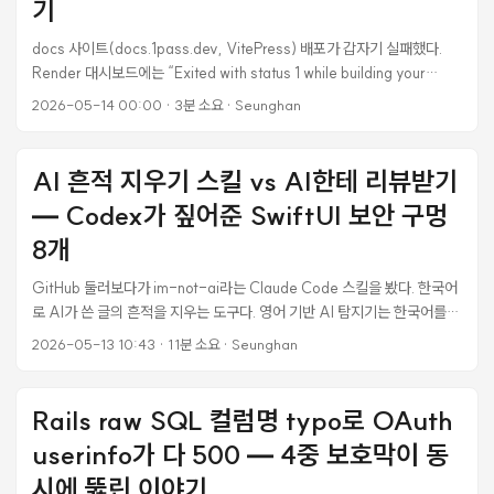
기
docs 사이트(docs.1pass.dev, VitePress) 배포가 갑자기 실패했다.
Render 대시보드에는 “Exited with status 1 while building your
code.” 한 줄만 떴다. 수동으로 “Clear build cache & deploy” 한 번 누
2026-05-14 00:00
·
3분 소요
·
Seunghan
르니 그대로 살아났다. 그런데 코드 자체는 한 줄도 안 바뀌었으니 찜찜했
다. 무엇이 진짜 문제였는지 확인하고 가야 다음에 같은 상황에서 헤매지
않는다. 증상 Render static site (pnpm install --frozen-lockfile
AI 흔적 지우기 스킬 vs AI한테 리뷰받기
&& pnpm run build) 새 커밋 push → 자동 빌드 시작 → 30초 만에
— Codex가 짚어준 SwiftUI 보안 구멍
build_failed ...
8개
GitHub 둘러보다가 im-not-ai라는 Claude Code 스킬을 봤다. 한국어
로 AI가 쓴 글의 흔적을 지우는 도구다. 영어 기반 AI 탐지기는 한국어를
잘 못 잡는다는 문제 의식에서 출발해서, “번역체 흔적” — 수동태 남발,
2026-05-13 10:43
·
11분 소요
·
Seunghan
문장 첫머리 접속사, 1·2·3 병렬 구조 — 같은 10개 카테고리 40+개 서
브패턴을 분류하고 S1/S2/S3 심각도로 매겨서 다듬어주는 식이다. 페이
지 하단에 명시적으로 “이건 탐지 회피 도구가 아니라 글 품질 개선 유틸리
Rails raw SQL 컬럼명 typo로 OAuth
티다"라고 박혀 있는 점이 인상적이었다. 흥미로운 도구긴 한데 보다가 좀
userinfo가 다 500 — 4중 보호막이 동
다른 생각이 들었다. AI 흔적을 지운다고 그 글이 사람 글이 되는 건 아니지
않나. 진짜 사람 저자성이라는 게 있다면 그건 표면의 문체가 아니라 검증
시에 뚫린 이야기