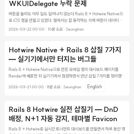
하는 것과 같았다. ...
WKUIDelegate 누락 문제
버튼을 눌러도 아무 일도 일어나지 않는다 Rails 8 + Hotwire Native으
로 iOS 앱을 만들고 있었다. 웹에서는 잘 동작하는 삭제 버튼이 네이티브
앱에서는 완전히 먹통이었다. <%= button_to "삭제",
2026-03-22 00:00
·
10분 소요
·
Seunghan
tournament_path(@tournament), method: :delete, form: { data:
{ turbo_confirm: "정말 삭제하시겠습니까?" } } %> 웹 브라우저에서
클릭하면 “정말 삭제하시겠습니까?” 확인 다이얼로그가 뜨고, 확인하면
Hotwire Native + Rails 8 삽질 7가지
삭제가 진행된다. 그런데 iOS 앱에서는 버튼을 탭해도 아무 반응이 없다.
— 실기기에서만 터지는 버그들
에러도 없고, 로그도 없고, 그냥 조용히 무시된다. 처음에는
turbo_confirm을 form: 옵션에 넣느냐 data: 옵션에 넣느냐의 문제인
Rails 8 + Hotwire Native으로 만든 모바일 앱의 대시보드 페이지를
줄 알았다. button_to의 turbo_confirm은 form 태그의 data 속성으로
Render에 배포한 뒤 실기기에서 점검하면서 만난 삽질 7가지를 정리했
전달해야 하기 때문이다. 하지만 코드는 정확했다. 웹에서 되는데 네이티브
다. WKWebView 위에서 돌아가는 하이브리드 앱 특성상, 데스크톱 브라
에서만 안 되니까 iOS 쪽 문제가 확실했다. ...
English
2026-03-21 00:00
·
8분 소요
·
Seunghan
우저에서는 발견되지 않는 함정들이 많았다. 이 글에서 다루는 주요 키워
드: Hotwire Native 모바일 레이아웃, Content Security Policy CDN
차단, Turbo const/let 재선언 에러, backdrop-filter 성능, Stimulus
Rails 8 Hotwire 실전 삽질기 — DnD
컨트롤러 자동 등록, CSS contain 최적화. 프로젝트 환경 Backend:
Rails 8 + PostgreSQL Frontend: Hotwire (Turbo + Stimulus) +
배정, N+1 자동 감지, 테마별 Favicon
ERB + Tailwind CSS 4 Mobile: Hotwire Native (iOS
WKWebView) Realtime: ActionCable (WebSocket) Deploy:
Rails 8 + Hotwire로 실시간 토너먼트 대시보드를 만들면서 하루 동안 겪