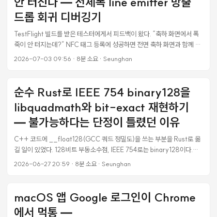
안 터진다 — 전체폭 line emitter 방출
였다. 버그 자체는 몇 줄이면 고쳐진다. 문제는 그다음이었다. 고치려고 스
펙을 열어보니 서버가 협상하던 2025-03-26 은 이미 세 리비전 뒤처진
드롭 회귀 디버깅기
버전이었다. 그사이 MCP 는 initialize 핸드셰이크를 없애고, 세션 헤더를
TestFlight 빌드를 받은 테스터에게서 피드백이 왔다. “축하 화면에서 폭
없애고, 서버가 클라이언트에게 요청을 되쏘는 모델 자체를 폐기했다. 단
죽이 안 터지는데?” NFC 태그 등록에 성공하면 전면 축하 화면과 함께 색
순 버그 수정이 아니라 어느 리비전을 타깃할지부터 정해야 하는 상황이었
종이(confetti)가 쏟아지게 만들어놨는데, 실기기에서 카드만 뜨고 파티
다. ...
2026-07-03 09:56
·
8분 소요
·
Seunghan
클이 전혀 안 보인다는 거다. 코드를 보면 멀쩡하다. CAEmitterLayer를
UIViewRepresentable로 감싼 전형적인 confetti 구현이고, 시뮬레이터
프리뷰에서는 몇 달 전부터 잘 돌았다. 그런데 iOS 26 실기기에서는 빌드
순수 Rust로 IEEE 754 binary128을
를 두 번 갈아엎어도 안 터졌다. 결론부터 말하면 iOS 26에서
libquadmath와 bit-exact 재현하기
emitterSize가 화면 전체폭인 .line emitter는 셀 구성과 타이밍이 전부
정상이어도 방출 자체가 통째로 드롭되는 회귀가 있었고, 검색해도 안 나
— 불가능하다는 단정이 틀렸던 이유
오는 문제라 A/B 판별로 직접 격리해야 했다. 이 글은 그 4라운드 디버깅
C++ 코드에 __float128(GCC 쿼드 정밀도)을 쓰는 부분을 Rust로 옮
기록이다. 가는 길에 SwiftUI @Observable의 수동 Binding 추적 단절,
길 일이 있었다. 128비트 부동소수점, IEEE 754로는 binary128이다.
updateUIView zero-bounds 레이스 같은 다른 함정도 두 개 잡았다. ...
f32/f64처럼 Rust 표준에 f128이 있긴 한데, 막상 손대보니 “이건 순수
2026-06-27 20:59
·
8분 소요
·
Seunghan
Rust로는 못 한다"는 결론이 먼저 나왔다. 그런데 그 단정이 틀렸다. 정확
히는 반은 맞고 반은 틀렸다. 며칠을 들여 직접 순수 Rust 파서를 만들고 6
만 건 넘는 차등 퍼징으로 검증하고 나서야, “왜 안 된다고 생각했는지"와
macOS 앱 Google 로그인이 Chrome
“왜 사실은 되는지"가 둘 다 명확해졌다. 그 기록이다. 이 글에 서비스나 도
에서 먹통 —
메인 얘기는 없다. 순수하게 binary128, libquadmath, IEEE 754, Rust