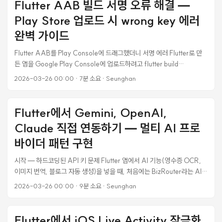
Flutter AAB 빌드 서명 오류 해결 —
error during build: Error [ERR_MODULE_NOT_FOUND]:
Play Store 업로드 시 wrong key 에러
Cannot find package 'vite-plugin-ruby' imported from
vite.config.ts vite-plugin-ruby는 분명히 package.json의
완벽 가이드
dependencies에 들어있었다. devDependencies가 아니라
Flutter AAB를 Play Console에 드래그했더니 서명 에러 Flutter로 만
dependencies에. ...
든 앱을 Google Play Console에 업로드하려고 flutter build
appbundle --release로 AAB 파일을 빌드했다. 빌드 자체는 성공했고,
2026-03-26 00:00
·
7분 소요
·
Seunghan
51MB짜리 app-release.aab가 잘 생성됐다. 자신만만하게 Play
Console에 드래그 앤 드롭했는데, 이런 에러가 떴다. Android App
Bundle이 잘못된 키로 서명되었습니다. 제대로 된 서명 키로 App
Flutter에서 Gemini, OpenAI,
Bundle에 서명한 다음 다시 시도해 보세요. SHA1:
Claude 직접 연동하기 — 멀티 AI 프로
5A:2A:F8:A4:71:76:3B:CC:35:78:33:B1:98:65:8F:24:85:72:
AB:87 지문이 포함된 인증서로 App Bundle에 서명해야 하지만, 업로드
바이더 패턴 구현
한 App Bundle 서명에 사용된 인증서의 지문은 SHA1:
시작 — 하드코딩된 API 키 문제 Flutter 앱에서 AI 기능(영수증 OCR,
A8:E9:B6:3C:C6:9A:E9:FE:06:AA:BB:2E:E3:43:85:1A:74:96
이미지 번역, 블로그 자동 생성)을 넣을 때, 처음에는 BizRouter라는 AI
:16:48 입니다. 두 개의 SHA1 지문이 달랐다. Play Console이 기대하는
프록시 서비스를 썼다. 모든 요청을 하나의 엔드포인트로 보내면 내부에서
키와, 실제 AAB에 서명된 키가 다르다는 뜻이다. ...
2026-03-26 00:00
·
9분 소요
·
Seunghan
Gemini, GPT, Claude 등으로 라우팅해주는 구조였다. 문제는 API 키가
소스 코드에 하드코딩되어 있다는 것이었다. class BizRouterService {
static const _apiKey = 'sk-br-v1-d6872ae8e164...'; // 이게 코드
Flutter에서 iOS Live Activity 잠금화