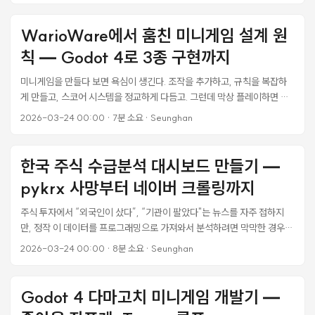
러리 없이 기존 Stimulus 컨트롤러를 재사용하는 게 가장 좋은 선택이었
다. 그 과정에서 겪은 삽질들을 정리한다. importmap-rails 환경에서 마
WarioWare에서 훔친 미니게임 설계 원
크다운 에디터 선택지 Rails 8의 기본 JS 관리 방식은 importmap이다.
칙 — Godot 4로 3종 구현까지
esbuild나 webpack 같은 번들러 없이, ESM(ES Modules)을 CDN에
서 직접 가져다 쓴다. 설정이 단순한 대신 CommonJS 전용 패키지나
미니게임을 만들다 보면 욕심이 생긴다. 조작을 추가하고, 규칙을 복잡하
CSS를 함께 번들링해야 하는 라이브러리는 쓰기 어렵다. ...
게 만들고, 스코어 시스템을 정교하게 다듬고. 그런데 막상 플레이하면 재
미없다. 5초 안에 “이게 뭐하는 게임이지?“가 파악이 안 되면 이미 실패다.
2026-03-24 00:00
·
7분 소요
·
Seunghan
닌텐도 R&D1 팀이 2003년에 만든 WarioWare(미니게임천국)는 이 문
제를 정면으로 해결한 게임이다. 5초짜리 게임 200개를 쏟아내면서도 하
나하나가 직관적이다. 이 글에서는 WarioWare의 설계 원칙을 분석하고,
한국 주식 수급분석 대시보드 만들기 —
내 다마고치 프로젝트에 적용한 과정을 기록한다. WarioWare가 20년째
pykrx 사망부터 네이버 크롤링까지
연구 대상인 이유 WarioWare 시리즈는 게임 디자인 수업에서 단골 교재
다. “마이크로게임"이라는 장르를 사실상 창조했기 때문이다. ...
주식 투자에서 “외국인이 샀다”, “기관이 팔았다"는 뉴스를 자주 접하지
만, 정작 이 데이터를 프로그래밍으로 가져와서 분석하려면 막막한 경우가
많다. 특히 한국 시장은 KRX가 투자자별 매매동향을 공개하고 있어 데이
2026-03-24 00:00
·
8분 소요
·
Seunghan
터 접근성이 좋은 편인데, 문제는 이걸 자동화하는 도구들이 생각보다 불
안정하다는 거다. 이번에 수급분석 웹 대시보드를 만들면서 겪은 삽질을 기
록한다. pykrx가 완전히 깨져서 네이버 증권 크롤링으로 우회한 과정,
Godot 4 다마고치 미니게임 개발기 —
lightweight-charts로 누적 순매수 차트를 구현하면서 Y축 포맷팅에서