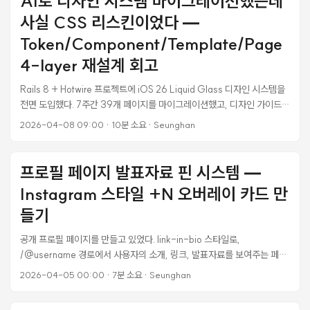
AI로 디자인 시스템 마이그레이션했는데
판례가 전부 지어낸 것이었던 거다. 법률 도메인에서 AI 환각은 그냥 버그
사실 CSS 리스킨이었다 —
가 아니라 법률 책임 문제로 번진다. 이번 작업에서 내가 만든 서비스도 같
은 위험에 노출돼 있었다. 사용자가 법령 개정 diff를 보면서 “이 개정이 우
Token/Component/Template/Page
리 회사에 어떤 영향?” 같은 후속 질문을 하면, LLM이 답변을 돌려주면서
4-layer 재설계 회고
근거 조문을 인용한다. 그 인용이 진짜인지 아닌지를 사용자에게 떠넘길 수
는 없었다. ...
Rails 8 + Hotwire 프로젝트에 iOS 26 Liquid Glass 디자인 시스템을
전면 도입했다. 7주간 39개 페이지를 마이그레이션했고, 디자인 가이드
위반 417건이 0건이 됐다. 18개 파일로 구성된 마이그레이션 설계서도 있
2026-04-08 09:00
·
10분 소요
·
Seunghan
었고, 단계별(Phase 1-7) 체크리스트도 있었다. 스스로 만족했다. 그 다
음에 사용자가 한마디 했다. “토큰/컴포넌트/템플릿/페이지 형태로 반영
이되어야하는데 디자인시스템부터 점검해” 그 문장 하나로 전부 무너졌다.
프로필 페이지 발표자료 핀 시스템 —
점검해보니 내가 한 건 디자인 시스템이 아니라 CSS 리스킨이었다. 이 글
Instagram 스타일 +N 오버레이 카드 만
은 그 깨달음과 재설계 과정의 기록이다. AI 코딩의 함정 — 페이지마다
“시스템처럼” 보이게 만들기 처음에는 단계별로 잘 진행했다고 생각했다.
들기
토큰 파일을 만들었고(iOS 26 79개 컬러 × 4모드), 6개 공통 ERB 파셜
공개 프로필 페이지를 만들고 있었다. link-in-bio 스타일로,
을 만들었고(toolbar, list_row, button 등), 각 페이지마다 전용 CSS 파
/@username 경로에서 사용자의 소개, 링크, 발표자료를 보여주는 페이
일을 분리했다. 39개 페이지가 모두 새 디자인으로 바뀌었고, grep으로
지다. 발표자료가 9개 올라가 있었는데, 전부 나열하니까 프로필이 포트폴
위반을 측정했더니 0건이었다. ...
2026-04-05 00:00
·
7분 소요
·
Seunghan
리오 사이트처럼 변해버렸다. 스크롤이 길어지고, 정작 중요한 링크들이
묻혔다. 사용자가 원하는 3개만 “핀"해서 보여주고, 나머지는 별도 페이지