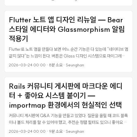
AppBar는 GlassAppBar로. 하나씩 바꿔가니 앱 전체가 반투명 블러 기
반의 통일된 느낌이 잡혔다. 그런데 문제가 하나 남았다. 토스트 알림이었
다. ScaffoldMessenger.of(context).showSnackBar()로 띄우는
Flutter 노트 앱 디자인 리뉴얼 — Bear
Material SnackBar가 화면 하단에 불투명한 초록/파랑/주황 배경으로
스타일 에디터와 Glassmorphism 알림
뜨는데, Glass로 바뀐 나머지 UI와 전혀 어울리지 않았다. 하단 고정 위치
도 마음에 안 들었다. iOS 네이티브 앱들처럼 상단에서 슬라이딩으로 내려
적용기
왔다가 올라가는 토스트가 필요했다. ...
Flutter로 노트 앱을 만들다 보면 어느 순간 기능은 다 있는데 “네이티브 앱
같지 않다"는 느낌이 든다. 버튼은 Glass 디자인 시스템으로 마이그레이
션했는데, 정작 에디터 화면과 알림 히스토리는 초기 Material3 코드 그
2026-03-24 00:00
·
8분 소요
·
Seunghan
대로 방치돼 있었다. const Divider(), Colors.blue.shade50,
OutlineInputBorder() — 이런 것들이 앱 전체 톤을 깨고 있었다. Bear
앱의 에디터 UX를 참고하고, iOS 26 Liquid Glass에서 영감 받은
Rails 커뮤니티 게시판에 마크다운 에디
Glassmorphism을 알림 카드에 적용해봤다. 이 글에서는 실제 삽질 과정
터 + 좋아요 시스템 붙이기 —
과 구현 코드를 정리한다. Bear 앱은 왜 글쓰기가 편한가 Bear는 Apple
Design Award를 받은 마크다운 노트 앱이다. “도구가 방해하지 않는다
importmap 환경에서의 현실적인 선택
(Tools stay out of your way)“가 핵심 철학이다. 실제로 Bear 에디터
커뮤니티 게시판에 Q&A 기능을 만들고 있었다. 질문을 올릴 때 코드 블록
를 열면 눈에 띄는 UI 요소가 거의 없다. 제목, 날짜, 본문 — 이 세 가지만
이나 볼드 처리를 할 수 있어야 했고, 추천순 정렬 필터도 있으니 좋아요 기
보인다. ...
능도 필요했다. 그런데 이 프로젝트는 importmap-rails 기반이라 npm
2026-03-24 00:00
·
9분 소요
·
Seunghan
패키지를 자유롭게 쓸 수 없는 환경이었다. 결론부터 말하면, 외부 라이브