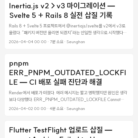
로 유도하는 게 맞았다. 그런데 “더보기"를 어떻게 보여줄지가 문제였다.
Inertia.js v2→v3 마이그레이션 —
별도 버튼? 빈 카드? 결국 Instagram 앨범처럼 마지막 썸네일 위에 반투
Svelte 5 + Rails 8 실전 삽질 기록
명 오버레이를 올리는 방식으로 갔다. 이 글은 그 과정의 기록이다. 기존 구
조: 전부 보여주기 처음 구현은 단순했다. 컨트롤러에서
Rails 8 + Svelte 5 프로젝트에서 @inertiajs/svelte를 v2에서 v3로
published.on_profile 스코프로 가져온 발표자료를 전부 넘기고, 프론트
올렸다. “패키지 버전만 올리면 되겠지"라는 안일한 생각으로 시작했다가
에서 2열 그리드로 렌더링했다. ...
반나절을 날렸다. 이 글은 그 삽질의 기록이다. 왜 업그레이드해야 했나 프
2026-04-04 00:00
·
7분 소요
·
Seunghan
로젝트에서 Svelte 5를 쓰고 있었는데, @inertiajs/svelte v2는 Svelte
5를 “대충” 지원했다. 문제는 persistent layout이었다. Svelte 5는 컴포
넌트를 함수로 컴파일하는데, Inertia v2는 page.default.layout =
pnpm
AppLayout 처럼 클래스 기반 컴포넌트에 속성을 추가하는 방식을 썼다.
ERR_PNPM_OUTDATED_LOCKFI
Svelte 5에서는 이게 작동하지 않았다. 결과적으로 40개 넘는 페이지에
<AppLayout>을 수동으로 감싸야 했다. 유지보수 악몽이었다. ...
LE — CI 배포 실패 진단과 해결
Render에서 배포가 터졌다. 에러 메시지는 짧고 명확했지만 원인은 생각
보다 다양했다. ERR_PNPM_OUTDATED_LOCKFILE Cannot
install with "frozen-lockfile" because pnpm-lock.yaml is not up
2026-04-02 00:00
·
4분 소요
·
Seunghan
to date with <ROOT>/apps/legal_audit_web/package.json
Note that in CI environments this setting is true by default. If you
still need to run install in such cases, use "pnpm install --no-
Flutter TestFlight 업로드 삽질 —
frozen-lockfile" Failure reason: specifiers in the lockfile don't