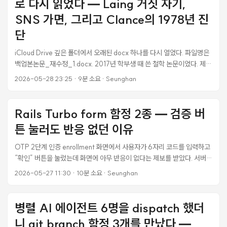
로 다시 읽었다 — Laing 거짓 자기,
SNS 가면, 그리고 Clance의 1978년 진
단
iCloud Drive 깊은 폴더에서 오래된 docx 하나를 다시 열었다. 파일명은
백업본논문_재수정_1.docx. 2017년 학부생 때 쓴 철학 논문이었다. 제목
은 「‘가면’의 정체에 대한 철학적 분석 — SNS와 〈가면의 꿈〉(1975) 중
2026-05-28 23:25
·
9분 소요
·
Seunghan
심으로」. 그땐 그냥 졸업 요건을 채우려고 쓴 글이었는데, 오늘 다시 읽으
니 다른 게 보였다. 지금의 언어로 다시 읽으니, 이 논문이 다루던 것은 임
포스터 신드롬(Impostor Syndrome)과 닮은 정서 구조였다. 임상심리학
Rails Turbo form 함정 2종 — 검증 버
용어는 한 단어도 쓰지 않았지만, Pauline Clance가 1978년에 명명한 그
튼 눌러도 반응 없던 이유
현상과 비슷한 문제의식을 SNS 시대의 언어로 건드리고 있었던 셈이다.
...
OTP 2단계 인증 enrollment 화면에서 사용자가 6자리 코드를 입력하고
“확인” 버튼을 눌렀는데 화면에 아무 반응이 없다는 제보를 받았다. 서버
로그에는 정상 처리됐다고 찍혀 있고, 응답 바디도 정상 크기였다. 그런데
2026-05-27 11:30
·
10분 소요
·
Seunghan
브라우저는 그대로 멈춰 있었다. 같은 날 오전에는 다른 사용자가 같은 화
면에서 코드를 입력하고 Enter 키를 쳤더니 “2단계 인증이 활성화되어 있
지 않습니다” 라는 엉뚱한 alert 가 떴다고 했다. 서버 로그를 까보니 사용
병렬 AI 에이전트 6명을 dispatch 했더
자가 누른 적 없는 DELETE 액션이 호출됐다. 두 사고 모두 Turbo Drive
니 git branch 함정 3개를 만났다 —
가 원인이었다. Rails 7 부터 기본 활성화된 이 친구가 form 동작에 미묘