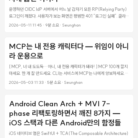
하고 판단하는 행위 쪽일 텐데. 글 영역은 일단 옆에 두고, 코드 영역에서는
운영하던 OIDC IdP 서버에서 어느 날 갑자기 모든 RP(Relying Party)
그게 더 명확하다. AI가 짠 코드인지 들키지 않으려고 변수명 바꾸고 주석
로그인이 깨졌다. 사용자가 보는 화면은 평범한 401 “로그인 실패”. 클라
다는 시간보다, AI한테 한 번 더 리뷰시켜서 내가 못 본 구멍을 메꾸는 시간
이언트 로그를 봐도 그냥 RP Rails 백엔드가 401을 응답했을 뿐이다. 처
이 훨씬 author 행위에 가깝다. ...
2026-05-11 11:45
·
9분 소요
·
Seunghan
음엔 핸드오프(Universal Link / Custom Tabs) 문제로 의심했다 — 표
면 증상만 보면 그게 가장 자연스러우니까. 그런데 진단을 깊이 파보니 4중
으로 깔려있어야 할 안전망이 단 하나도 작동 안 한 상태였고, 그 결과 raw
MCP는 내 전용 캐릭터다 — 위임이 아니
SQL 한 줄의 컬럼명 오타가 며칠을 살아서 모든 사용자 인증을 깨놓고 있
라 운용으로
었다. 사고 자체보다 왜 이게 prod까지 도달했는지가 본질이라 정리해둔
다. ...
[ MCP, 너 내 도도독… 아니, 내 전용 캐릭터가 돼라! ] MCP 100개 깔지
마세요. 한 개 잘 만드세요. CLI는 서비스에 MCP는 나에게 양보하세요.
GitHub MCP 하나 깔면 Claude 컨텍스트 17,600 토큰. AI가 사용자 질
2026-05-03 11:33
·
5분 소요
·
Seunghan
문을 보기도 전에 컨텍스트 절반이 도구 설명으로 사라집니다.
MCP(Model Context Protocol) ‘M’ - ‘나’, ‘C’ - ‘맥락’, ‘P’ - ‘의사소
통’ => RPC(Real Player Character), 과거의 바보 같은 NPC(Non-
Android Clean Arch + MVI 7-
Player Character)가 아닙니다. ...
phase 리팩토링하면서 깨진 8가지 —
iOS 스택과 다른 Android만의 함정들
iOS 네이티브 앱은 SwiftUI + TCA(The Composable Architecture)